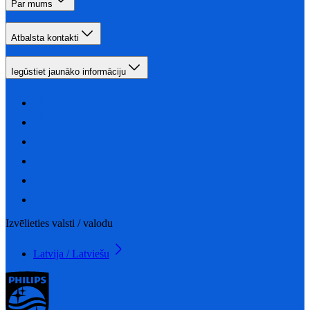
Par mums
Atbalsta kontakti
Iegūstiet jaunāko informāciju
Izvēlieties valsti / valodu
Latvija / Latviešu