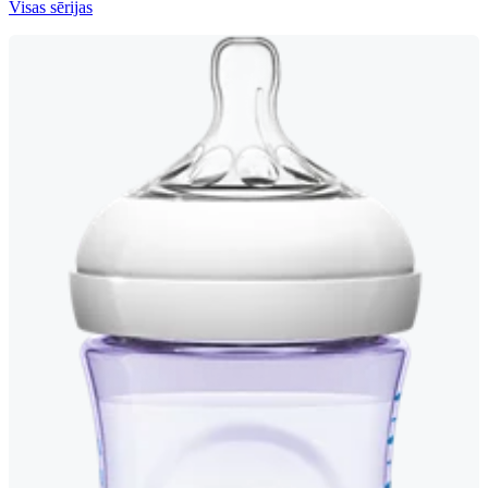
Visas sērijas