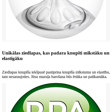
Unikālas ziedlapas, kas padara knupīti mīkstāku un
elastīgāku
Ziedlapas knupīša iekšpusē pastiprina knupīša mīkstumu un elastību,
tam nesaraujoties. Jūsu mazuļa barošana būs ērtāka un patīkamāka.