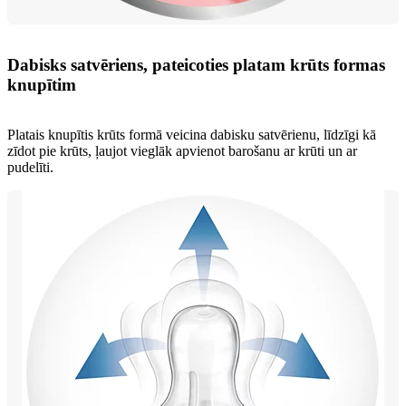
Dabisks satvēriens, pateicoties platam krūts formas
knupītim
Platais knupītis krūts formā veicina dabisku satvērienu, līdzīgi kā
zīdot pie krūts, ļaujot vieglāk apvienot barošanu ar krūti un ar
pudelīti.