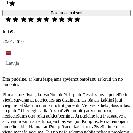
1
Rakstīt atsauksmi
Julia92
20/01/2019
Latvija
Ērta pudelīte, ar kuru iespējams apvienot barošanu ar krūti un no
pudelītes
Pirmais pozitīvais, ko varētu minēt, ir pudelītes dizains – pudelīte ir
viegli satverama, pateicoties tās dizainam, tās platais kakliņš ļauj
viegli ieliet šķidrumu un arī iztīrīt pudelīti. Vēl viens liels pluss ir tas,
ka pudelīti ir viegli salikt (uzskrūvēt knupīti) ar vienu roku, ja
nepieciešams otrā rokā auklēt bērniņu. Ja pudelīte jau ir sagatavota,
ar vienu roku ir arī ērti noņemt tās vāciņu. Knupītis, ko izmantojām
pudelītei, bija Natural ar lēnu plūsmu, kas paredzēts zīdaiņiem no
viena mēneša vecuma. Jau no paša sākuma nebija nekādu problēmu