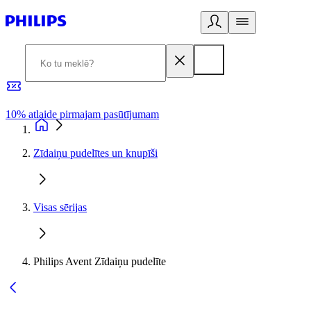
10% atlaide pirmajam pasūtījumam
3
Zīdaiņu pudelītes un knupīši
Visas sērijas
Philips Avent Zīdaiņu pudelīte