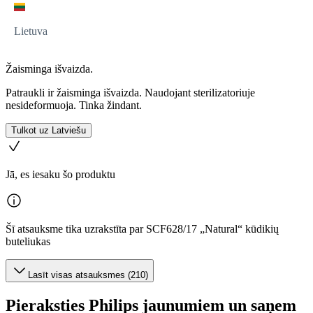
Lietuva
Žaisminga išvaizda.
Patraukli ir žaisminga išvaizda. Naudojant sterilizatoriuje
nesideformuoja. Tinka žindant.
Tulkot uz Latviešu
Jā, es iesaku šo produktu
Šī atsauksme tika uzrakstīta par SCF628/17 „Natural“ kūdikių
buteliukas
Lasīt visas atsauksmes (210)
Pieraksties Philips jaunumiem un saņem