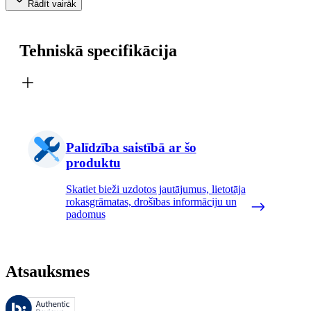
Rādīt vairāk
Tehniskā specifikācija
Palīdzība saistībā ar šo
produktu
Skatiet bieži uzdotos jautājumus, lietotāja
rokasgrāmatas, drošības informāciju un
padomus
Atsauksmes
Šīs atsauksmes pārvalda Bazaarvoice, un tās atbilst Bazaarvoice autent