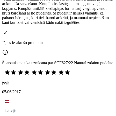
ar knupīša satveršanu. Knupītis ir elastīgs un maigs, un viegli
kopjams. Knupīša unikālā ziedlapiņas forma ļauj viegli apvienot
krūts barošanu ar no pudelītes. Šī pudelīt ir lielisks variants, kā
pabarot bērniņus, kuri tiek baroti ar krūti, ja mammai nepieciešams
kaut kur iziet vai vienkārši kādu nakti izgulēties.
Jā, es iesaku šo produktu
Šī atsauksme tika uzrakstīta par SCF627/22 Natural zīdaiņu pudelīte
jyyli
05/06/2017
Latvija