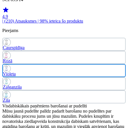
4.9
| (210)
Atsauksmes
| 98% ieteica šo produktu
Pieejams
Caurspīdīga
Rozā
Violeta
Zaļganzila
Zila
Visdabiskākais paņēmiens barošanai ar pudelīti
Mūsu jaunā pudelīte palīdz padarīt barošanu no pudelītes par
dabiskāku procesu jums un jūsu mazulim. Pudeles knupītim ir
novatoriska ziedlapveida konstrukcija dabiskam satvērienam, kas
atgādina barošanu ar krūti, un mazulim ir vieglāk apvienot barošanu