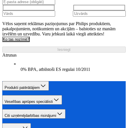
Vēlos saņemt reklāmas paziņojumus par Philips produktiem,
pakalpojumiem, notikumiem un akcijām – balstoties uz manām
izvēlēm un uzvedību. Varu jebkurā laikā viegli atteikties!
Ko tas nozīmē?
Iesniegt
Atrunas
0% BPA, atbilstoši ES regulai 10/2011
Produkti patērātājiem
Veselības aprūpes speciālisti
Citi uzņēmējdarbības risinājumi