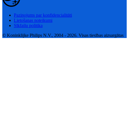
Paziņojums par konfidencialitāti
Lietošanas noteikumi
Sīkfailu politika
© Koninklijke Philips N.V., 2004 - 2026. Visas tiesības aizsargātas