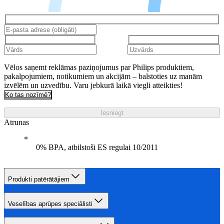
Vēlos saņemt reklāmas paziņojumus par Philips produktiem,
pakalpojumiem, notikumiem un akcijām – balstoties uz manām
izvēlēm un uzvedību. Varu jebkurā laikā viegli atteikties!
Ko tas nozīmē?
Iesniegt
Atrunas
0% BPA, atbilstoši ES regulai 10/2011
Produkti patērātājiem
Veselības aprūpes speciālisti