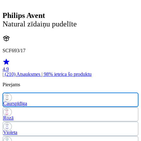
Philips Avent
Natural zīdaiņu pudelīte
SCF693/17
4.9
| (210)
Atsauksmes
| 98% ieteica šo produktu
Pieejams
Caurspīdīga
Rozā
Violeta