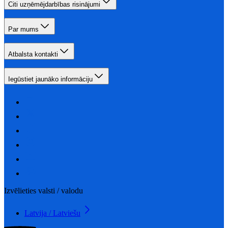
Citi uzņēmējdarbības risinājumi
Par mums
Atbalsta kontakti
Iegūstiet jaunāko informāciju
Izvēlieties valsti / valodu
Latvija / Latviešu