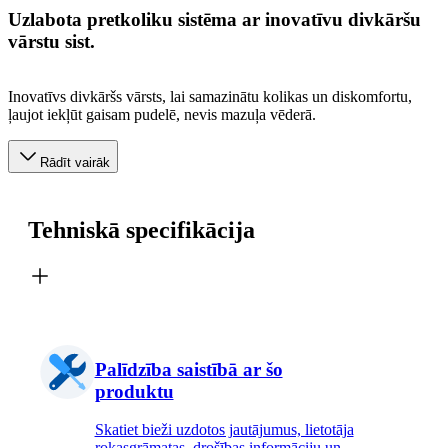
Uzlabota pretkoliku sistēma ar inovatīvu divkāršu
vārstu sist.
Inovatīvs divkāršs vārsts, lai samazinātu kolikas un diskomfortu,
ļaujot iekļūt gaisam pudelē, nevis mazuļa vēderā.
Rādīt vairāk
Tehniskā specifikācija
Palīdzība saistībā ar šo
produktu
Skatiet bieži uzdotos jautājumus, lietotāja
rokasgrāmatas, drošības informāciju un