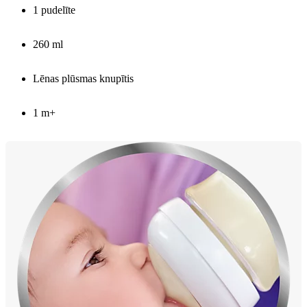
1 pudelīte
260 ml
Lēnas plūsmas knupītis
1 m+