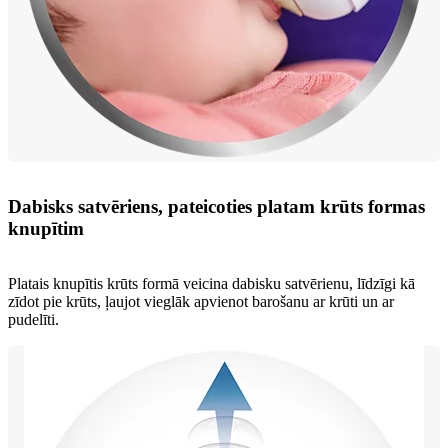
Dabisks satvēriens, pateicoties platam krūts formas
knupītim
Platais knupītis krūts formā veicina dabisku satvērienu, līdzīgi kā
zīdot pie krūts, ļaujot vieglāk apvienot barošanu ar krūti un ar
pudelīti.