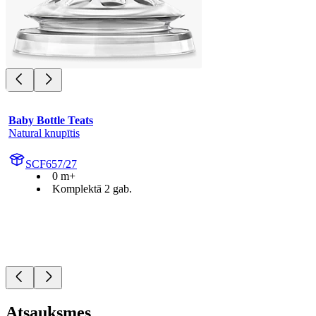
Baby Bottle Teats
Natural knupītis
SCF657/27
0 m+
Komplektā 2 gab.
Atsauksmes