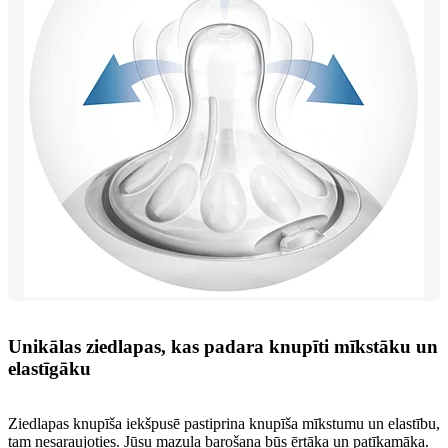
Unikālas ziedlapas, kas padara knupīti mīkstāku un
elastīgāku
Ziedlapas knupīša iekšpusē pastiprina knupīša mīkstumu un elastību,
tam nesaraujoties. Jūsu mazuļa barošana būs ērtāka un patīkamāka.