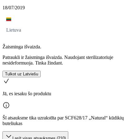
18/07/2019
Lietuva
Žaisminga išvaizda.
Patraukli ir žaisminga išvaizda. Naudojant sterilizatoriuje
nesideformuoja. Tinka žindant.
Tulkot uz Latviešu
Jā, es iesaku šo produktu
Šī atsauksme tika uzrakstīta par SCF628/17 „Natural“ kūdikių
buteliukas
Lasīt visas atsauksmes (210)