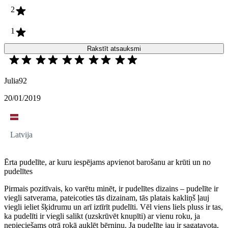
2
1
Rakstīt atsauksmi
Julia92
20/01/2019
Latvija
Ērta pudelīte, ar kuru iespējams apvienot barošanu ar krūti un no
pudelītes
Pirmais pozitīvais, ko varētu minēt, ir pudelītes dizains – pudelīte ir
viegli satverama, pateicoties tās dizainam, tās platais kakliņš ļauj
viegli ieliet šķidrumu un arī iztīrīt pudelīti. Vēl viens liels pluss ir tas,
ka pudelīti ir viegli salikt (uzskrūvēt knupīti) ar vienu roku, ja
nepieciešams otrā rokā auklēt bērniņu. Ja pudelīte jau ir sagatavota,