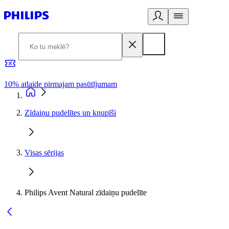
10% atlaide pirmajam pasūtījumam
3
Zīdaiņu pudelītes un knupīši
Visas sērijas
Philips Avent Natural zīdaiņu pudelīte