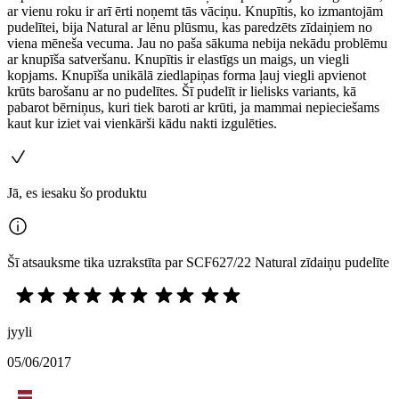
ar vienu roku ir arī ērti noņemt tās vāciņu. Knupītis, ko izmantojām
pudelītei, bija Natural ar lēnu plūsmu, kas paredzēts zīdaiņiem no
viena mēneša vecuma. Jau no paša sākuma nebija nekādu problēmu
ar knupīša satveršanu. Knupītis ir elastīgs un maigs, un viegli
kopjams. Knupīša unikālā ziedlapiņas forma ļauj viegli apvienot
krūts barošanu ar no pudelītes. Šī pudelīt ir lielisks variants, kā
pabarot bērniņus, kuri tiek baroti ar krūti, ja mammai nepieciešams
kaut kur iziet vai vienkārši kādu nakti izgulēties.
Jā, es iesaku šo produktu
Šī atsauksme tika uzrakstīta par SCF627/22 Natural zīdaiņu pudelīte
jyyli
05/06/2017