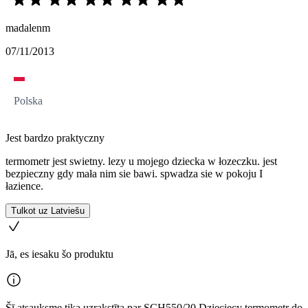
madalenm
07/11/2013
Polska
Jest bardzo praktyczny
termometr jest swietny. lezy u mojego dziecka w łozeczku. jest
bezpieczny gdy mała nim sie bawi. spwadza sie w pokoju I
łazience.
Tulkot uz Latviešu
Jā, es iesaku šo produktu
Šī atsauksme tika uzrakstīta par SCH550/20 Dziecięcy termometr do