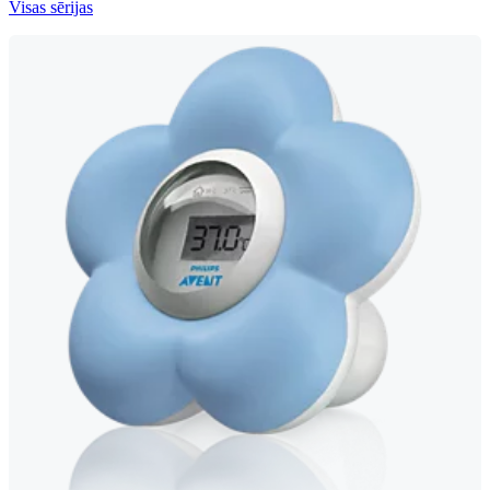
Visas sērijas