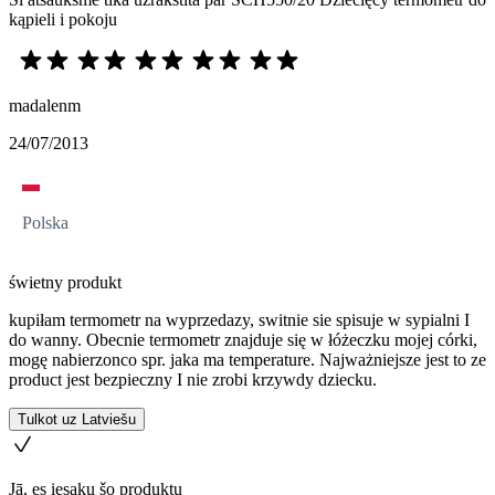
kąpieli i pokoju
madalenm
24/07/2013
Polska
świetny produkt
kupiłam termometr na wyprzedazy, switnie sie spisuje w sypialni I
do wanny. Obecnie termometr znajduje się w łóżeczku mojej córki,
mogę nabierzonco spr. jaka ma temperature. Najważniejsze jest to ze
product jest bezpieczny I nie zrobi krzywdy dziecku.
Tulkot uz Latviešu
Jā, es iesaku šo produktu