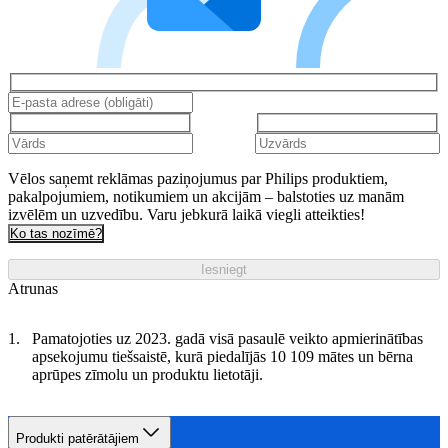
Vēlos saņemt reklāmas paziņojumus par Philips produktiem,
pakalpojumiem, notikumiem un akcijām – balstoties uz manām
izvēlēm un uzvedību. Varu jebkurā laikā viegli atteikties!
Ko tas nozīmē?
Iesniegt
Atrunas
Pamatojoties uz 2023. gadā visā pasaulē veikto apmierinātības
apsekojumu tiešsaistē, kurā piedalījās 10 109 mātes un bērna
aprūpes zīmolu un produktu lietotāji.
Produkti patērātājiem