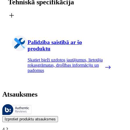
Tehniskā specifikācija
Palīdzība saistībā ar šo
produktu
Skatiet bieži uzdotos jautājumus, lietotāja
rokasgrāmatas, drošības informāciju un
padomus
Atsauksmes
Šīs atsauksmes pārvalda Bazaarvoice, un tās atbilst Bazaarvoice autent
Klientu viedokļi produktu un zvaigžņu vērtējumu veidā ir noderīgi visi
Izprotiet produktu atsauksmes
4.2