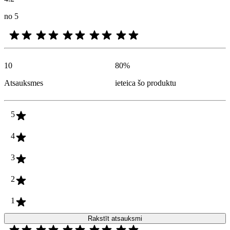
no 5
10
80
%
Atsauksmes
ieteica šo produktu
5
4
3
2
1
Rakstīt atsauksmi