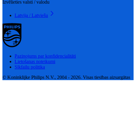
Izvēlieties valsti / valodu
Latvija / Latviešu
Paziņojums par konfidencialitāti
Lietošanas noteikumi
Sīkfailu politika
© Koninklijke Philips N.V., 2004 - 2026. Visas tiesības aizsargātas