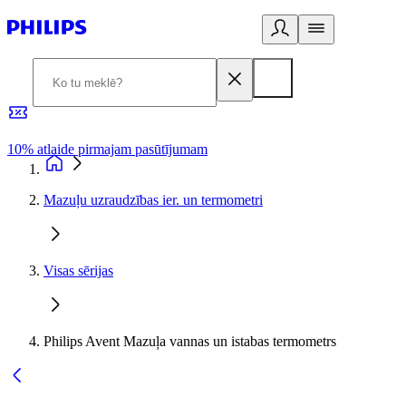
10% atlaide pirmajam pasūtījumam
3
Mazuļu uzraudzības ier. un termometri
Visas sērijas
Philips Avent Mazuļa vannas un istabas termometrs