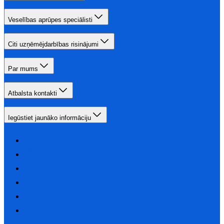
Veselības aprūpes speciālisti
Citi uzņēmējdarbības risinājumi
Par mums
Atbalsta kontakti
Iegūstiet jaunāko informāciju