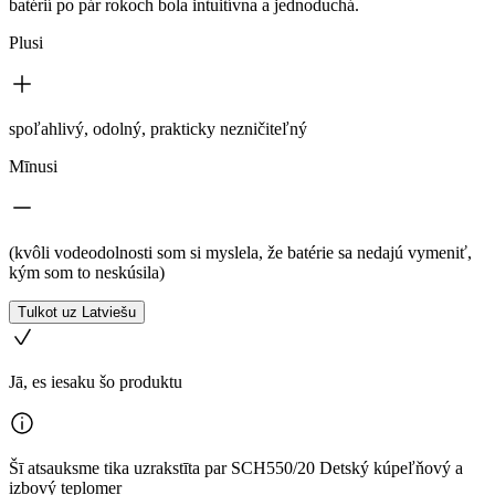
batérií po pár rokoch bola intuitívna a jednoduchá.
Plusi
spoľahlivý, odolný, prakticky nezničiteľný
Mīnusi
(kvôli vodeodolnosti som si myslela, že batérie sa nedajú vymeniť,
kým som to neskúsila)
Tulkot uz Latviešu
Jā, es iesaku šo produktu
Šī atsauksme tika uzrakstīta par SCH550/20 Detský kúpeľňový a
izbový teplomer