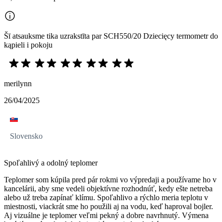
Šī atsauksme tika uzrakstīta par SCH550/20 Dziecięcy termometr do
kąpieli i pokoju
merilynn
26/04/2025
Slovensko
Spoľahlivý a odolný teplomer
Teplomer som kúpila pred pár rokmi vo výpredaji a používame ho v
kancelárii, aby sme vedeli objektívne rozhodnúť, kedy ešte netreba
alebo už treba zapínať klímu. Spoľahlivo a rýchlo meria teplotu v
miestnosti, viackrát sme ho použili aj na vodu, keď haproval bojler.
Aj vizuálne je teplomer veľmi pekný a dobre navrhnutý. Výmena