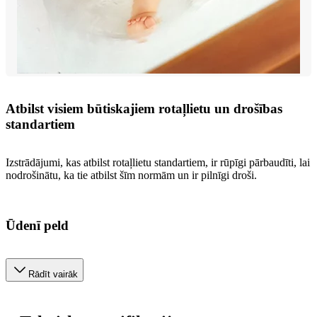
Atbilst visiem būtiskajiem rotaļlietu un drošības
standartiem
Izstrādājumi, kas atbilst rotaļlietu standartiem, ir rūpīgi pārbaudīti, lai
nodrošinātu, ka tie atbilst šīm normām un ir pilnīgi droši.
Ūdenī peld
Rādīt vairāk