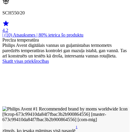
SCH550/20
4.2
| (10)
Atsauksmes
| 80% ieteica šo produktu
Precīza temperatūra
Philips Avent digitālais vannas un guļamistabas termometrs
paredzēts temperatūras kontrolei gan mazuļa istabā, gan vannā. Tas
arī konstruēts un testēts kā droša, interesanta vannas rotaļlieta.
Skatīt visas priekšrocības
1
zīmols, ko iesaka māmiņas visā pasaulē