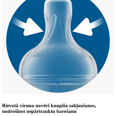
Rievotā virsma novērš knupīša sakļaušanos,
nodrošinot nepārtrauktu barošanu