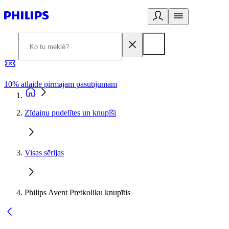
10% atlaide pirmajam pasūtījumam
3
Zīdaiņu pudelītes un knupīši
Visas sērijas
Philips Avent Pretkoliku knupītis