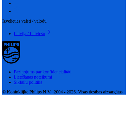
Izvēlieties valsti / valodu
Latvija / Latviešu
Paziņojums par konfidencialitāti
Lietošanas noteikumi
Sīkfailu politika
© Koninklijke Philips N.V., 2004 - 2026. Visas tiesības aizsargātas