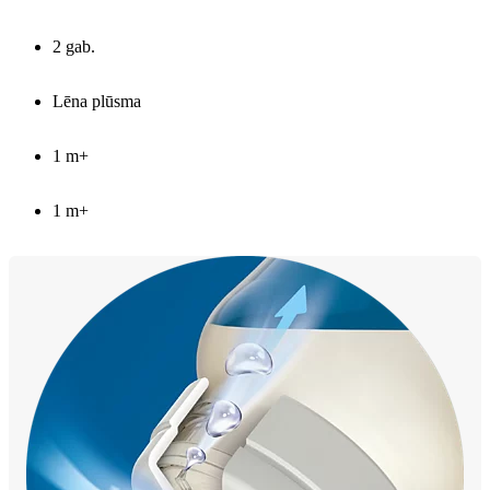
2 gab.
Lēna plūsma
1 m+
1 m+