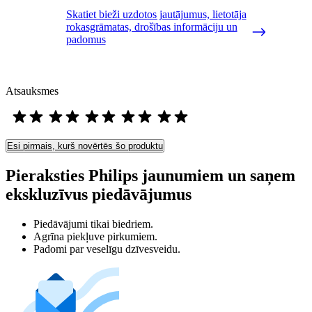
Skatiet bieži uzdotos jautājumus, lietotāja
rokasgrāmatas, drošības informāciju un
padomus
Atsauksmes
Esi pirmais, kurš novērtēs šo produktu
Pieraksties Philips jaunumiem un saņem
ekskluzīvus piedāvājumus
Piedāvājumi tikai biedriem.
Agrīna piekļuve pirkumiem.
Padomi par veselīgu dzīvesveidu.