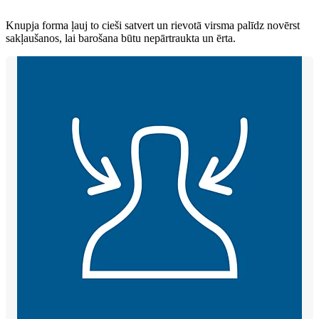
Knupja forma ļauj to cieši satvert un rievotā virsma palīdz novērst
sakļaušanos, lai barošana būtu nepārtraukta un ērta.