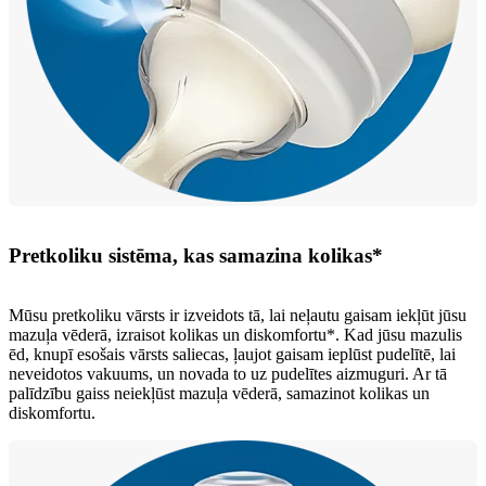
Pretkoliku sistēma, kas samazina kolikas*
Mūsu pretkoliku vārsts ir izveidots tā, lai neļautu gaisam iekļūt jūsu
mazuļa vēderā, izraisot kolikas un diskomfortu*. Kad jūsu mazulis
ēd, knupī esošais vārsts saliecas, ļaujot gaisam ieplūst pudelītē, lai
neveidotos vakuums, un novada to uz pudelītes aizmuguri. Ar tā
palīdzību gaiss neiekļūst mazuļa vēderā, samazinot kolikas un
diskomfortu.