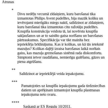
Atrunas
Divu nedēļu vecumā zīdaiņiem, kuru barošanai tika
izmantotas Philips Avent pudelītes, bija mazāk koliku un
ievērojami mierīgāks miegs naktī, salīdzinot ar zīdaiņiem,
kuru barošanai tika izmantotas citu ražotāju pudelītes.
Knupīša konstrukcija veidota tā, lai novērstu knupīša
sakļaušanos un ar to saistīto gaisa norīšanu un barošanas
pārtraukumus. Specifikācija var tikt mainīta bez
iepriekšēja brīdinājuma. Kas ir kolikas, un kā tās ietekmē
mazuļus? Kolikas daļēji izraisa barošanas laikā norītais
gaiss, kas mazuļa gremošanas sistēmā rada diskomfortu.
Simptomi ietver raudāšanu, nemierīgu gulēšanu, gāzes un
piena atgrūšanu.
Salīdzinot ar iepriekšējā veida iepakojumu.
Pamatojoties uz knupīšu iepakojumu gada tirdzniecības
datiem un aprēķinam izmantojot knupīša plastmasas
iepakojuma neto svaru.
Saskaņā ar ES Regulu 10/2011.