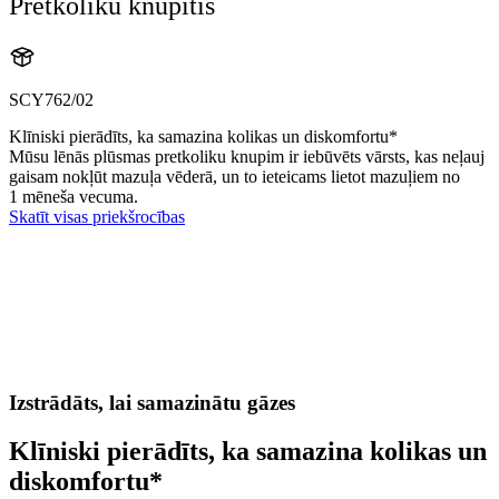
Pretkoliku knupītis
SCY762/02
Klīniski pierādīts, ka samazina kolikas un diskomfortu*
Mūsu lēnās plūsmas pretkoliku knupim ir iebūvēts vārsts, kas neļauj
gaisam nokļūt mazuļa vēderā, un to ieteicams lietot mazuļiem no
1 mēneša vecuma.
Skatīt visas priekšrocības
Izstrādāts, lai samazinātu gāzes
Klīniski pierādīts, ka samazina kolikas un
diskomfortu*