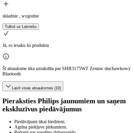
skladnie , wygodne
Tulkot uz Latviešu
Jā, es iesaku šo produktu
Šī atsauksme tika uzrakstīta par SHB3175WT Zestaw słuchawkowy
Bluetooth
Lasīt visas atsauksmes (10)
Pieraksties Philips jaunumiem un saņem
ekskluzīvus piedāvājumus
Piedāvājumi tikai biedriem.
Agrīna piekļuve pirkumiem.
Padomi par veselīgu dzīvesveidu.