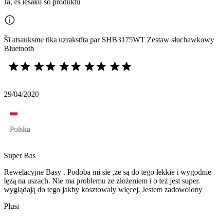
Jā, es iesaku šo produktu
Šī atsauksme tika uzrakstīta par SHB3175WT Zestaw słuchawkowy
Bluetooth
29/04/2020
Polska
Super Bas
Rewelacyjne Basy . Podoba mi sie ,że są do tego lekkie i wygodnie
lężą na uszach. Nie ma problemu ze złożeniem i o też jest super.
wyglądają do tego jakby kosztowaly więcej. Jestem zadowolony
Plusi