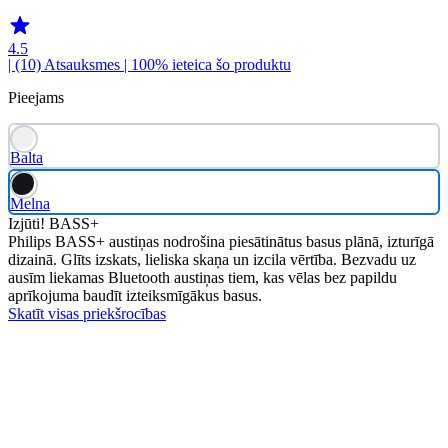
4.5
| (10)
Atsauksmes
| 100% ieteica šo produktu
Pieejams
Balta
Melna
Izjūti! BASS+
Philips BASS+ austiņas nodrošina piesātinātus basus plānā, izturīgā
dizainā. Glīts izskats, lieliska skaņa un izcila vērtība. Bezvadu uz
ausīm liekamas Bluetooth austiņas tiem, kas vēlas bez papildu
aprīkojuma baudīt izteiksmīgākus basus.
Skatīt visas priekšrocības