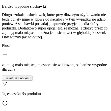
Bardzo wygodne słuchawki
Długo szukałem słuchawek, które przy dłuższym użytkowaniu nie
będą upijały mnie w głowę od nacisku i w tym wypadku się udało,
ponieważ słuchawki posiadają naprawdę przyjemne dla skóry
poduszki. Dodatkowo super opcją jest, że można je złożyć przez co
zajmują mało miejsca i można je nosić nawet w głębokiej kieszeni.
Oby służyły jak najdłużej.
Plusi
zajmują mało miejsca, mieszczą się w kieszeni, są bardzo wygodne
dla ucha
Tulkot uz Latviešu
Jā, es iesaku šo produktu