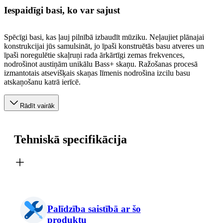
Iespaidīgi basi, ko var sajust
Spēcīgi basi, kas ļauj pilnībā izbaudīt mūziku. Neļaujiet plānajai
konstrukcijai jūs samulsināt, jo īpaši konstruētās basu atveres un
īpaši noregulētie skaļruņi rada ārkārtīgi zemas frekvences,
nodrošinot austiņām unikālu Bass+ skaņu. Ražošanas procesā
izmantotais atsevišķais skaņas līmenis nodrošina izcilu basu
atskaņošanu katrā ierīcē.
Rādīt vairāk
Tehniskā specifikācija
Palīdzība saistībā ar šo
produktu