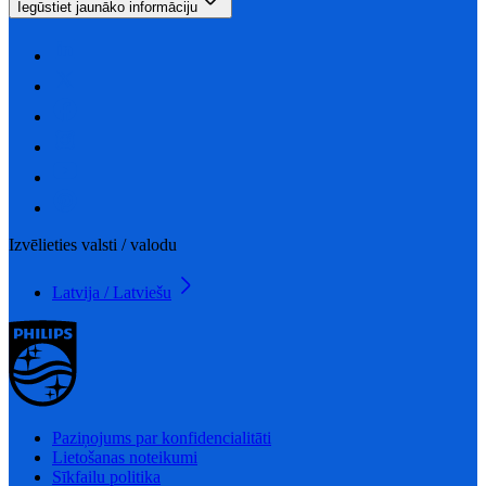
Iegūstiet jaunāko informāciju
Izvēlieties valsti / valodu
Latvija / Latviešu
Paziņojums par konfidencialitāti
Lietošanas noteikumi
Sīkfailu politika