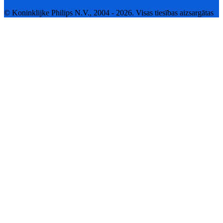
© Koninklijke Philips N.V., 2004 - 2026. Visas tiesības aizsargātas