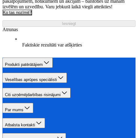
pakalpojumiem, notikumiem un akcijām – balstoties uz manām
izvēlēm un uzvedību. Varu jebkurā laikā viegli atteikties!
Ko tas nozīmē?
Iesniegt
Atrunas
Faktiskie rezultāti var atšķirties
Produkti patērātājiem
Veselības aprūpes speciālisti
Citi uzņēmējdarbības risinājumi
Par mums
Atbalsta kontakti