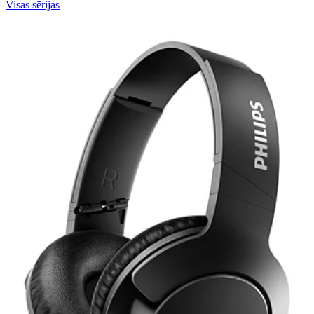
Visas sērijas