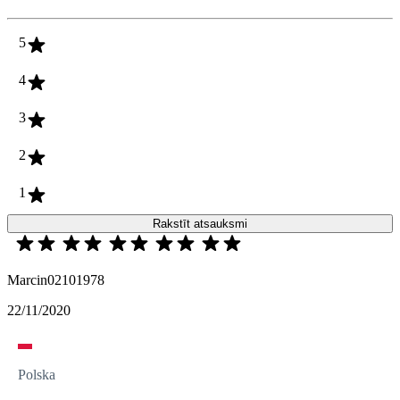
5
4
3
2
1
Rakstīt atsauksmi
Marcin02101978
22/11/2020
Polska