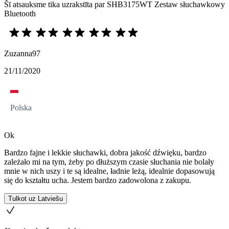
Šī atsauksme tika uzrakstīta par SHB3175WT Zestaw słuchawkowy
Bluetooth
Zuzanna97
21/11/2020
Polska
Ok
Bardzo fajne i lekkie słuchawki, dobra jakość dźwięku, bardzo
zależało mi na tym, żeby po dłuższym czasie słuchania nie bolały
mnie w nich uszy i te są idealne, ładnie leżą, idealnie dopasowują
się do kształtu ucha. Jestem bardzo zadowolona z zakupu.
Tulkot uz Latviešu