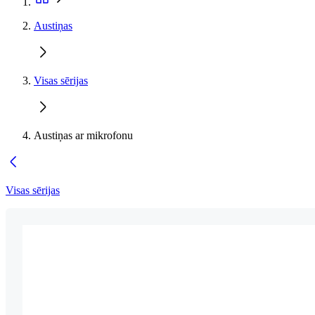
Austiņas
Visas sērijas
Austiņas ar mikrofonu
Visas sērijas