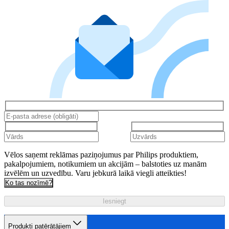
Vēlos saņemt reklāmas paziņojumus par Philips produktiem,
pakalpojumiem, notikumiem un akcijām – balstoties uz manām
izvēlēm un uzvedību. Varu jebkurā laikā viegli atteikties!
Ko tas nozīmē?
Iesniegt
Produkti patērātājiem