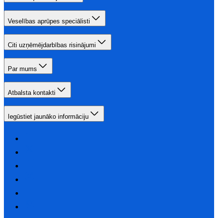
Veselības aprūpes speciālisti
Citi uzņēmējdarbības risinājumi
Par mums
Atbalsta kontakti
Iegūstiet jaunāko informāciju