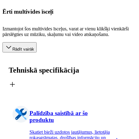
Ērti multivides īsceļi
Izmantojot šos multivides īsceļus, varat ar vienu klikšķi vienkārši
pārslēgties uz mūziku, skaļumu vai video atskaņošanu.
Rādīt vairāk
Tehniskā specifikācija
Palīdzība saistībā ar šo
produktu
Skatiet bieži uzdotos jautājumus, lietotāja
rokasgrāmatas, drošības informāciju un