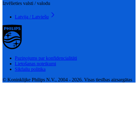
Izvēlieties valsti / valodu
Latvija / Latviešu
Paziņojums par konfidencialitāti
Lietošanas noteikumi
Sīkfailu politika
© Koninklijke Philips N.V., 2004 - 2026. Visas tiesības aizsargātas