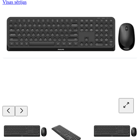
Visas sērijas