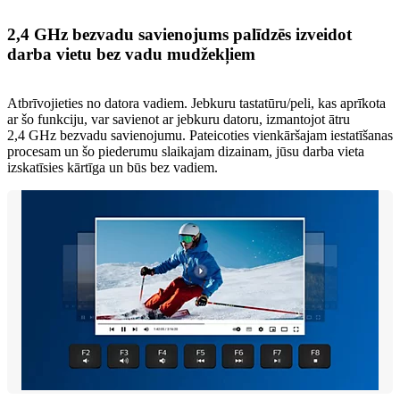
2,4 GHz bezvadu savienojums palīdzēs izveidot
darba vietu bez vadu mudžekļiem
Atbrīvojieties no datora vadiem. Jebkuru tastatūru/peli, kas aprīkota
ar šo funkciju, var savienot ar jebkuru datoru, izmantojot ātru
2,4 GHz bezvadu savienojumu. Pateicoties vienkāršajam iestatīšanas
procesam un šo piederumu slaikajam dizainam, jūsu darba vieta
izskatīsies kārtīga un būs bez vadiem.