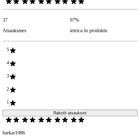
37
97
%
Atsauksmes
ieteica šo produktu
5
4
3
2
1
Rakstīt atsauksmi
barkar1986