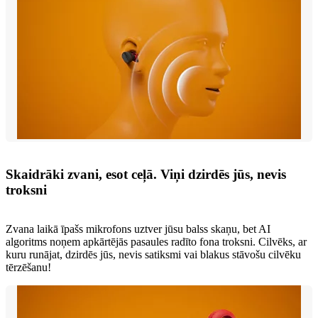
Skaidrāki zvani, esot ceļā. Viņi dzirdēs jūs, nevis
troksni
Zvana laikā īpašs mikrofons uztver jūsu balss skaņu, bet AI
algoritms noņem apkārtējās pasaules radīto fona troksni. Cilvēks, ar
kuru runājat, dzirdēs jūs, nevis satiksmi vai blakus stāvošu cilvēku
tērzēšanu!