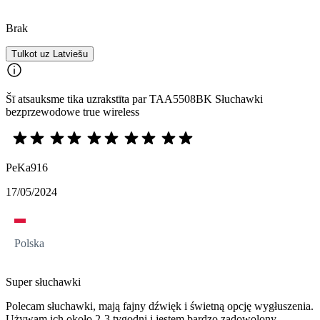
Brak
Tulkot uz Latviešu
Šī atsauksme tika uzrakstīta par TAA5508BK Słuchawki
bezprzewodowe true wireless
PeKa916
17/05/2024
Polska
Super słuchawki
Polecam słuchawki, mają fajny dźwięk i świetną opcję wygłuszenia.
Używam ich około 2-3 tygodni i jestem bardzo zadowolony.