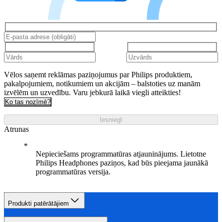
Vēlos saņemt reklāmas paziņojumus par Philips produktiem,
pakalpojumiem, notikumiem un akcijām – balstoties uz manām
izvēlēm un uzvedību. Varu jebkurā laikā viegli atteikties!
Ko tas nozīmē?
Iesniegt
Atrunas
Nepieciešams programmatūras atjauninājums. Lietotne
Philips Headphones paziņos, kad būs pieejama jaunākā
programmatūras versija.
Produkti patērātājiem