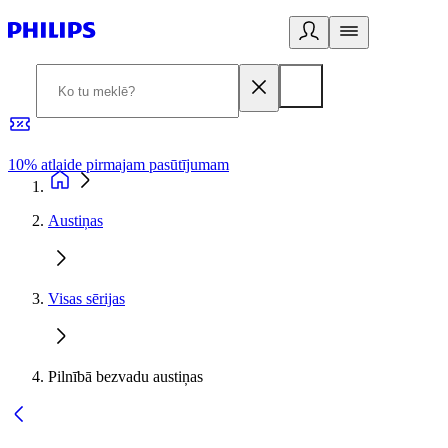
10% atlaide pirmajam pasūtījumam
3
Austiņas
Visas sērijas
Pilnībā bezvadu austiņas