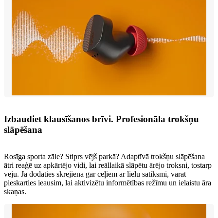
Izbaudiet klausīšanos brīvi. Profesionāla trokšņu
slāpēšana
Rosīga sporta zāle? Stiprs vējš parkā? Adaptīvā trokšņu slāpēšana
ātri reaģē uz apkārtējo vidi, lai reāllaikā slāpētu ārējo troksni, tostarp
vēju. Ja dodaties skrējienā gar ceļiem ar lielu satiksmi, varat
pieskarties ieausim, lai aktivizētu informētības režīmu un ielaistu āra
skaņas.