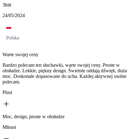
3bitt
24/05/2024
Polska
Warte swojej ceny
Bardzo polecam ten słuchawki, warte swojej ceny. Proste w
obsłudze. Lekkie, piękny design. Świetnie oddają dźwięk, duża
moc. Doskonale dopasowane do ucha. Każdej aktywnej osobie
polecam.
Plusi
Moc, design, proste w obsłudze
Mīnusi