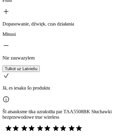
Plusi
Dopasowanie, dźwięk, czas działania
Mīnusi
Nie zauwazylem
Tulkot uz Latviešu
Jā, es iesaku šo produktu
Šī atsauksme tika uzrakstīta par TAA5508BK Słuchawki
bezprzewodowe true wireless