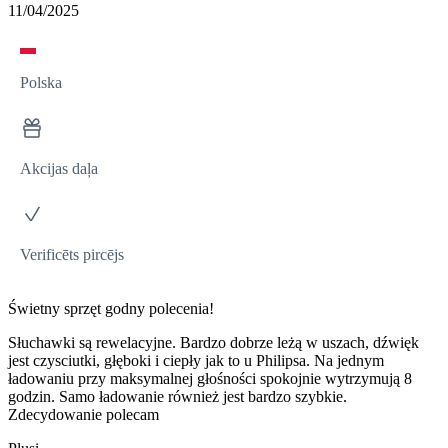
11/04/2025
Polska
Akcijas daļa
Verificēts pircējs
Świetny sprzęt godny polecenia!
Słuchawki są rewelacyjne. Bardzo dobrze leżą w uszach, dźwięk
jest czysciutki, głęboki i ciepły jak to u Philipsa. Na jednym
ładowaniu przy maksymalnej głośności spokojnie wytrzymują 8
godzin. Samo ładowanie również jest bardzo szybkie.
Zdecydowanie polecam