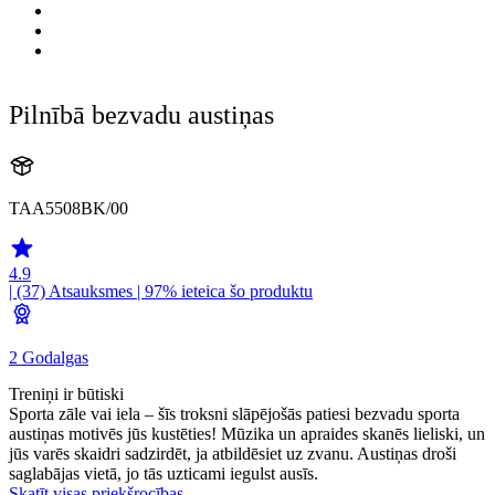
Pilnībā bezvadu austiņas
TAA5508BK/00
4.9
| (37)
Atsauksmes
| 97% ieteica šo produktu
2 Godalgas
Treniņi ir būtiski
Sporta zāle vai iela – šīs troksni slāpējošās patiesi bezvadu sporta
austiņas motivēs jūs kustēties! Mūzika un apraides skanēs lieliski, un
jūs varēs skaidri sadzirdēt, ja atbildēsiet uz zvanu. Austiņas droši
saglabājas vietā, jo tās uzticami iegulst ausīs.
Skatīt visas priekšrocības