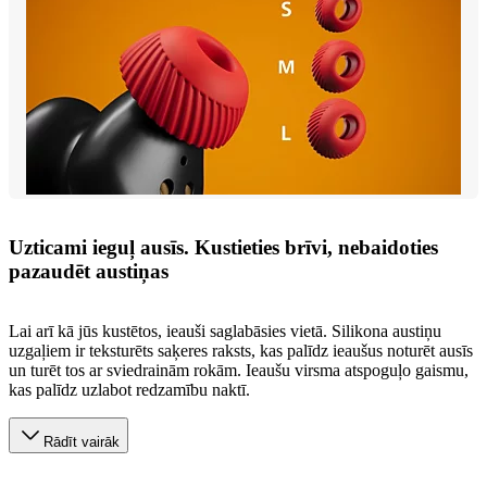
Uzticami ieguļ ausīs. Kustieties brīvi, nebaidoties
pazaudēt austiņas
Lai arī kā jūs kustētos, ieauši saglabāsies vietā. Silikona austiņu
uzgaļiem ir teksturēts saķeres raksts, kas palīdz ieaušus noturēt ausīs
un turēt tos ar sviedrainām rokām. Ieaušu virsma atspoguļo gaismu,
kas palīdz uzlabot redzamību naktī.
Rādīt vairāk