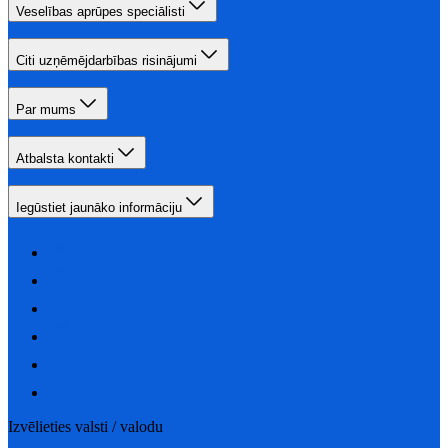
Veselības aprūpes speciālisti
Citi uzņēmējdarbības risinājumi
Par mums
Atbalsta kontakti
Iegūstiet jaunāko informāciju
Izvēlieties valsti / valodu