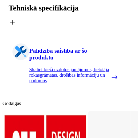
Tehniskā specifikācija
Palīdzība saistībā ar šo
produktu
Skatiet bieži uzdotos jautājumus, lietotāja
rokasgrāmatas, drošības informāciju un
padomus
Godalgas