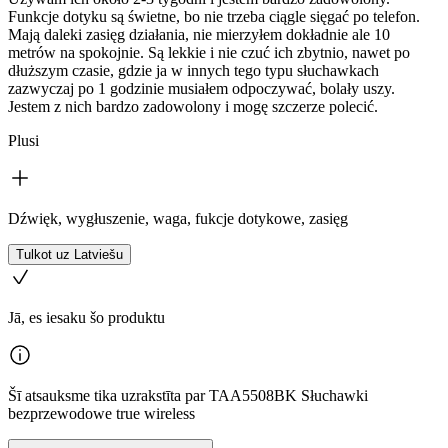
Funkcje dotyku są świetne, bo nie trzeba ciągle sięgać po telefon.
Mają daleki zasięg działania, nie mierzyłem dokładnie ale 10
metrów na spokojnie. Są lekkie i nie czuć ich zbytnio, nawet po
dłuższym czasie, gdzie ja w innych tego typu słuchawkach
zazwyczaj po 1 godzinie musiałem odpoczywać, bolały uszy.
Jestem z nich bardzo zadowolony i mogę szczerze polecić.
Plusi
Dźwięk, wygłuszenie, waga, fukcje dotykowe, zasięg
Tulkot uz Latviešu
Jā, es iesaku šo produktu
Šī atsauksme tika uzrakstīta par TAA5508BK Słuchawki
bezprzewodowe true wireless