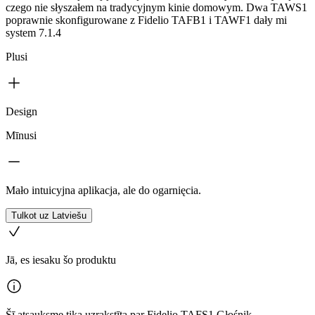
czego nie słyszałem na tradycyjnym kinie domowym. Dwa TAWS1
poprawnie skonfigurowane z Fidelio TAFB1 i TAWF1 dały mi
system 7.1.4
Plusi
Design
Mīnusi
Mało intuicyjna aplikacja, ale do ogarnięcia.
Tulkot uz Latviešu
Jā, es iesaku šo produktu
Šī atsauksme tika uzrakstīta par Fidelio TAFS1 Głośnik