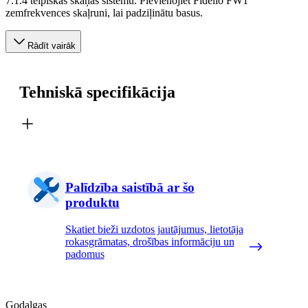
7.1.4 telpiskās skaņas sistēmu. Pievienojiet Fidelio FW1
zemfrekvences skaļruni, lai padziļinātu basus.
Rādīt vairāk
Tehniskā specifikācija
Palīdzība saistībā ar šo
produktu
Skatiet bieži uzdotos jautājumus, lietotāja
rokasgrāmatas, drošības informāciju un
padomus
Godalgas