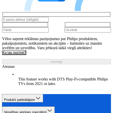
Vēlos saņemt reklāmas paziņojumus par Philips produktiem,
pakalpojumiem, notikumiem un akcijām – balstoties uz manām
izvēlēm un uzvedību. Varu jebkurā laikā viegli atteikties!
Ko tas nozīmē?
Iesniegt
Atrunas
This feature works with DTS Play-Fi-compatible Philips
TVs from 2021 or later.
Produkti patērātājiem
Veselības aprūpes speciālisti