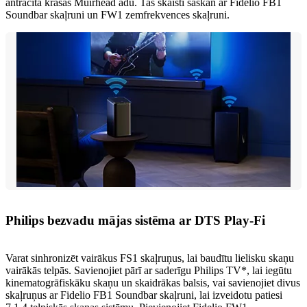
antracīta krāsas Muirhead ādu. Tas skaisti saskan ar Fidelio FB1
Soundbar skaļruni un FW1 zemfrekvences skaļruni.
Philips bezvadu mājas sistēma ar DTS Play-Fi
Varat sinhronizēt vairākus FS1 skaļruņus, lai baudītu lielisku skaņu
vairākās telpās. Savienojiet pārī ar saderīgu Philips TV*, lai iegūtu
kinematogrāfiskāku skaņu un skaidrākas balsis, vai savienojiet divus
skaļruņus ar Fidelio FB1 Soundbar skaļruni, lai izveidotu patiesi