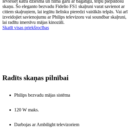
Ieviesiet katrā dziesmā un filmā garu ar bagātīgu, telpu piepildošu
skaņu. Šo eleganto bezvadu Fidelio FS1 skaļruni varat savienot ar
citiem skaļruņiem, lai iegūtu lielisku pieredzi vairākās telpās. Vai arī
izveidojiet savienojumu ar Philips televizoru vai soundbar skaļruni,
lai radītu imersīvu mājas kinozāli.
Skatīt visas priekšrocības
Radīts skaņas pilnībai
Philips bezvadu mājas sistēma
120 W maks.
Darbojas ar Ambilight televizoriem