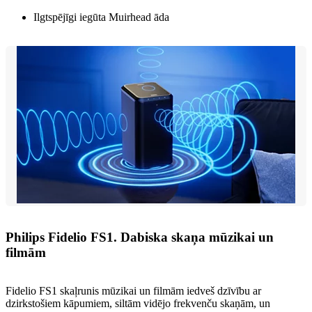
Ilgtspējīgi iegūta Muirhead āda
Philips Fidelio FS1. Dabiska skaņa mūzikai un
filmām
Fidelio FS1 skaļrunis mūzikai un filmām iedveš dzīvību ar
dzirkstošiem kāpumiem, siltām vidējo frekvenču skaņām, un