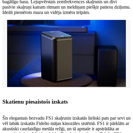
bagātīgu basu. Lejupvērstais zemfrekvences skaļrunis un divi
pasīvie skaļruņi katram ritmam un meldiņam piešķir patiesu dziļumu.
Ideāli piemērots maza un vidēja izmēra telpām.
Skatienu piesaistošs izskats
Šis elegantais bezvadu FS1 skaļrunis izskatās lieliski pats par sevi un
vēl labāk izskatās Fidelio mājas kinozāles sistēmā. FS1 ir pārklāts ar
akustiski caurlaidīgu metāla režģi, un tā apmale ir apstrādāta ar