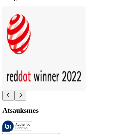
Atsauksmes
Šīs atsauksmes pārvalda Bazaarvoice, un tās atbilst Bazaarvoice autent