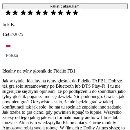
Rakstīt atsauksmi
Irek B.
16/02/2025
Polska
Idealny na tylny głośnik do Fidelio FB1
Jak w tytule. Idealny na tylny głośnik do Fidelio TAFB1. Dobrze
też gra solo streamowany po Bluetooth lub DTS Play-Fi. I tu nie
sugerujcie się złymi opiniami, że po podłączeniu do soundbara jako
tylny głośnik pogarsza mu się dźwięk. Nic podobnego. Gra tak jak
powinien grać. Oczywiste jest to, że nie będzie grać w takiej
konfiguracji tak jak solo, bo ma tu spełniać zupełnie inne zadanie.
Jak trzeba to gra cicho, gdy powinien łupnąć to łupnie. Wszystko
zależy od tego jakiej jakości i formatu mamy audio w filmie lub
muzyce. Ale o tym wiedzą tylko Kinomaniacy. Górne moduły
Atmosowe robią swoją robotę. W filmach z Dolby Atmos słyszę to