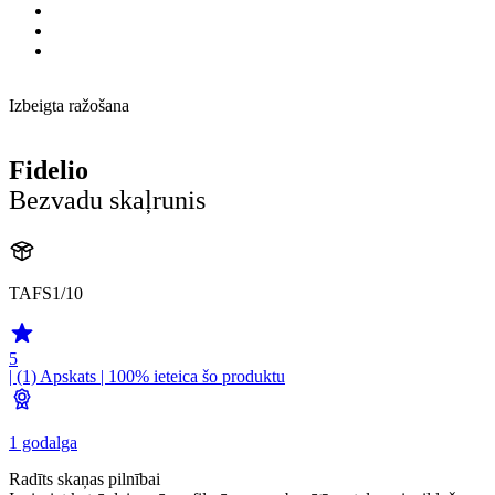
Izbeigta ražošana
Fidelio
Bezvadu skaļrunis
TAFS1/10
5
| (1)
Apskats
| 100% ieteica šo produktu
1 godalga
Radīts skaņas pilnībai