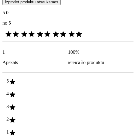
Klientu viedokļi produktu un zvaigžņu vērtējumu veidā ir noderīgi visi
Izprotiet produktu atsauksmes
5.0
no 5
1
100
%
Apskats
ieteica šo produktu
5
4
3
2
1