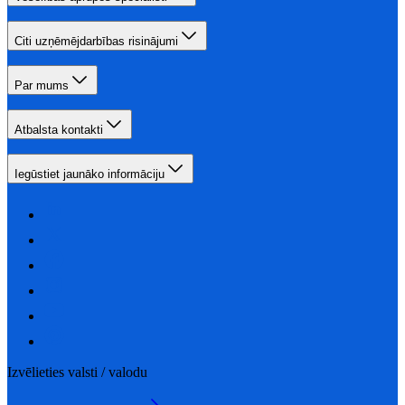
Citi uzņēmējdarbības risinājumi
Par mums
Atbalsta kontakti
Iegūstiet jaunāko informāciju
Izvēlieties valsti / valodu