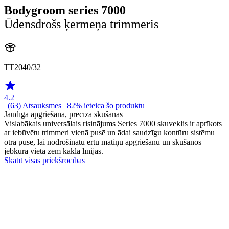
Bodygroom series 7000
Ūdensdrošs ķermeņa trimmeris
TT2040/32
4.2
| (63)
Atsauksmes
| 82% ieteica šo produktu
Jaudīga apgriešana, precīza skūšanās
Vislabākais universālais risinājums Series 7000 skuveklis ir aprīkots
ar iebūvētu trimmeri vienā pusē un ādai saudzīgu kontūru sistēmu
otrā pusē, lai nodrošinātu ērtu matiņu apgriešanu un skūšanos
jebkurā vietā zem kakla līnijas.
Skatīt visas priekšrocības