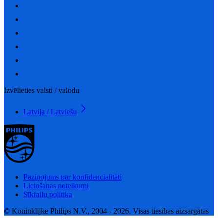
Izvēlieties valsti / valodu
Latvija / Latviešu
Paziņojums par konfidencialitāti
Lietošanas noteikumi
Sīkfailu politika
© Koninklijke Philips N.V., 2004 - 2026. Visas tiesības aizsargātas