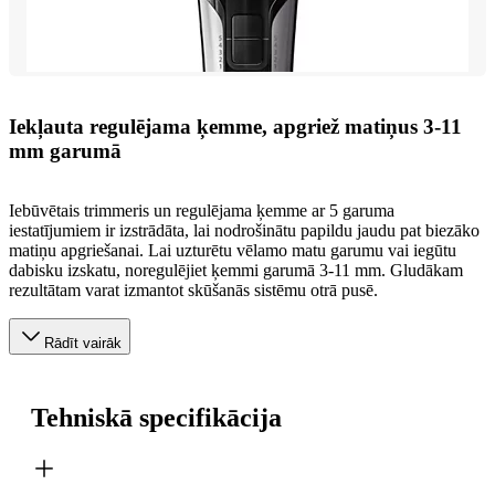
Iekļauta regulējama ķemme, apgriež matiņus 3-11
mm garumā
Iebūvētais trimmeris un regulējama ķemme ar 5 garuma
iestatījumiem ir izstrādāta, lai nodrošinātu papildu jaudu pat biezāko
matiņu apgriešanai. Lai uzturētu vēlamo matu garumu vai iegūtu
dabisku izskatu, noregulējiet ķemmi garumā 3-11 mm. Gludākam
rezultātam varat izmantot skūšanās sistēmu otrā pusē.
Rādīt vairāk
Tehniskā specifikācija