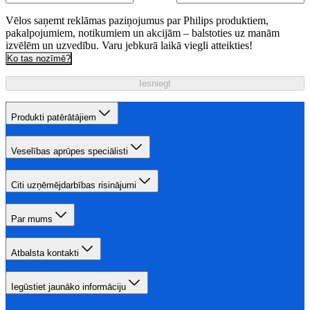
Vēlos saņemt reklāmas paziņojumus par Philips produktiem,
pakalpojumiem, notikumiem un akcijām – balstoties uz manām
izvēlēm un uzvedību. Varu jebkurā laikā viegli atteikties!
Ko tas nozīmē?
Iesniegt
Produkti patērātājiem
Veselības aprūpes speciālisti
Citi uzņēmējdarbības risinājumi
Par mums
Atbalsta kontakti
Iegūstiet jaunāko informāciju