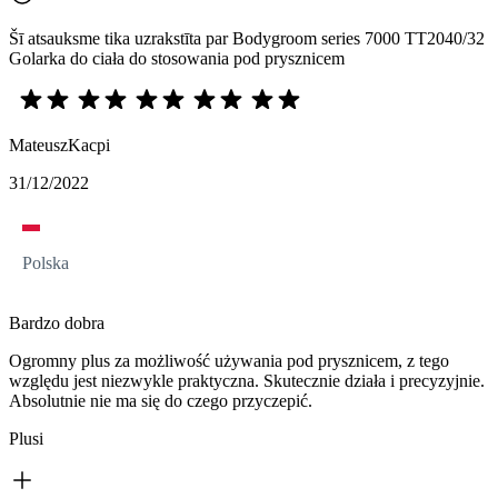
Šī atsauksme tika uzrakstīta par Bodygroom series 7000 TT2040/32
Golarka do ciała do stosowania pod prysznicem
MateuszKacpi
31/12/2022
Polska
Bardzo dobra
Ogromny plus za możliwość używania pod prysznicem, z tego
względu jest niezwykle praktyczna. Skutecznie działa i precyzyjnie.
Absolutnie nie ma się do czego przyczepić.
Plusi