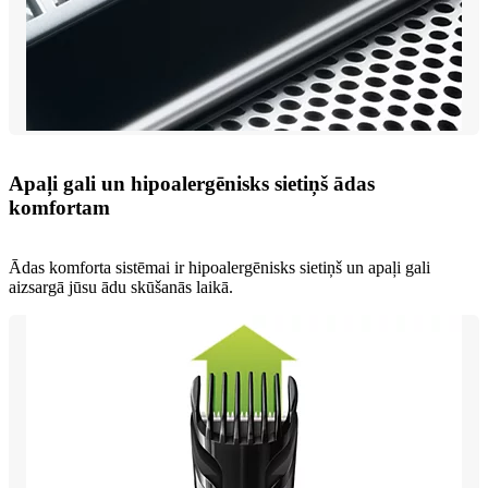
Apaļi gali un hipoalergēnisks sietiņš ādas
komfortam
Ādas komforta sistēmai ir hipoalergēnisks sietiņš un apaļi gali
aizsargā jūsu ādu skūšanās laikā.