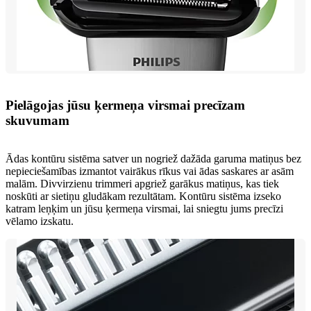
Pielāgojas jūsu ķermeņa virsmai precīzam
skuvumam
Ādas kontūru sistēma satver un nogriež dažāda garuma matiņus bez
nepieciešamības izmantot vairākus rīkus vai ādas saskares ar asām
malām. Divvirzienu trimmeri apgriež garākus matiņus, kas tiek
noskūti ar sietiņu gludākam rezultātam. Kontūru sistēma izseko
katram leņķim un jūsu ķermeņa virsmai, lai sniegtu jums precīzi
vēlamo izskatu.