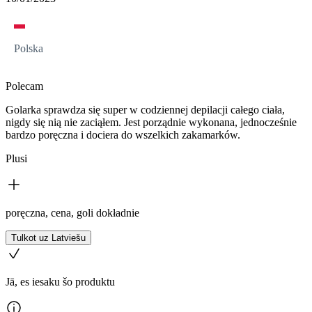
Polska
Polecam
Golarka sprawdza się super w codziennej depilacji całego ciała,
nigdy się nią nie zaciąłem. Jest porządnie wykonana, jednocześnie
bardzo poręczna i dociera do wszelkich zakamarków.
Plusi
poręczna, cena, goli dokładnie
Tulkot uz Latviešu
Jā, es iesaku šo produktu