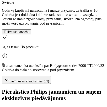
Świetne
Golarkę kupiła mi narzeczona i muszę przyznać, że trafiła w 10.
Golarka jest dokładna i dobrze radzi sobie z włosami wszędzie.
Jestem w stanie zgolić włosy przy samej skórze. Na ogromny plus
możliwość użytkowania pod prysznicem.
Tulkot uz Latviešu
Jā, es iesaku šo produktu
Šī atsauksme tika uzrakstīta par Bodygroom series 7000 TT2040/32
Golarka do ciała do stosowania pod prysznicem
Lasīt visas atsauksmes (63)
Pieraksties Philips jaunumiem un saņem
ekskluzīvus piedāvājumus