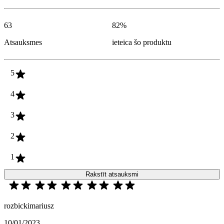
63
82
%
Atsauksmes
ieteica šo produktu
5
4
3
2
1
Rakstīt atsauksmi
rozbickimariusz
10/01/2023