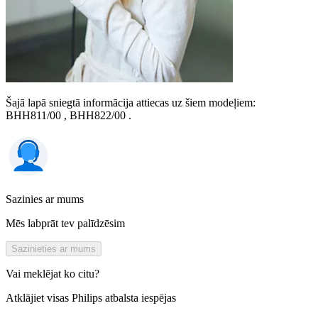
Šajā lapā sniegtā informācija attiecas uz šiem modeļiem:
BHH811/00
,
BHH822/00
.
Sazinies ar mums
Mēs labprāt tev palīdzēsim
Sazinieties ar mums
Vai meklējat ko citu?
Atklājiet visas Philips atbalsta iespējas