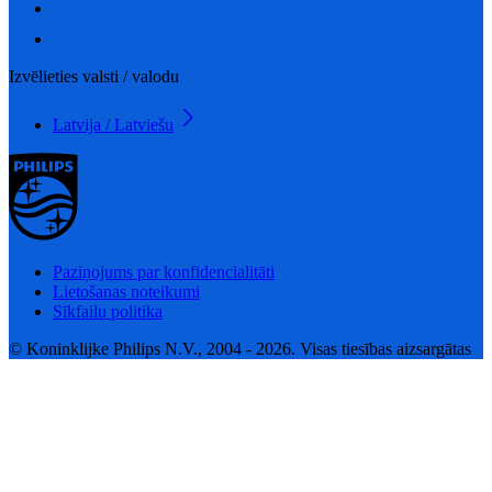
Izvēlieties valsti / valodu
Latvija / Latviešu
Paziņojums par konfidencialitāti
Lietošanas noteikumi
Sīkfailu politika
© Koninklijke Philips N.V., 2004 - 2026. Visas tiesības aizsargātas