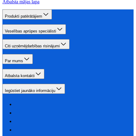
Atbalsta mājas lapa
Produkti patērātājiem
Veselības aprūpes speciālisti
Citi uzņēmējdarbības risinājumi
Par mums
Atbalsta kontakti
Iegūstiet jaunāko informāciju