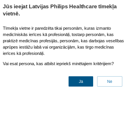
This page is also available in
United States (English)
Jūs ieejat Latvijas Philips Healthcare tīmekļa
vietnē.
Tīmekļa vietne ir paredzēta tikai personām, kuras izmanto
medicīniskās ierīces kā profesionāļi, tostarp personām, kas
Phoenix Children’s partnership advances pediatric
praktizē medicīnas profesijās, personām, kas darbojas veselības
care
aprūpes iestāžu labā vai organizācijām, kas tirgo medicīnas
ierīces kā profesionāļi.
Vai esat persona, kas atbilst iepriekš minētajiem kritērijiem?
June 30, 2021 by Philips
Share this article
Jā
Nē
Reading time: 5-6 min
Case study: Finding innovative
solutions for the unique healthcare
needs of pediatric patients at