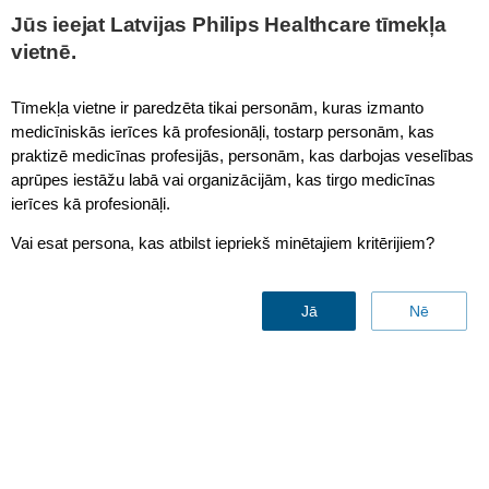
Jūs ieejat Latvijas Philips Healthcare tīmekļa
vietnē.
Healthcare Management
Tīmekļa vietne ir paredzēta tikai personām, kuras izmanto
medicīniskās ierīces kā profesionāļi, tostarp personām, kas
praktizē medicīnas profesijās, personām, kas darbojas veselības
aprūpes iestāžu labā vai organizācijām, kas tirgo medicīnas
ierīces kā profesionāļi.
Vai esat persona, kas atbilst iepriekš minētajiem kritērijiem?
Managing healthcare
Jā
Nē
transformation
for
a secure future
Sazinies ar mums