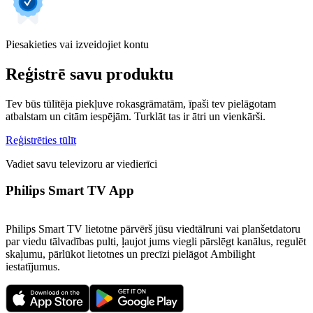
Piesakieties vai izveidojiet kontu
Reģistrē savu produktu
Tev būs tūlītēja piekļuve rokasgrāmatām, īpaši tev pielāgotam
atbalstam un citām iespējām. Turklāt tas ir ātri un vienkārši.
Reģistrēties tūlīt
Vadiet savu televizoru ar viedierīci
Philips Smart TV App
Philips Smart TV lietotne pārvērš jūsu viedtālruni vai planšetdatoru
par viedu tālvadības pulti, ļaujot jums viegli pārslēgt kanālus, regulēt
skaļumu, pārlūkot lietotnes un precīzi pielāgot Ambilight
iestatījumus.