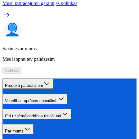
Mūsu izstrādājumu garantijas politikas
Sazinies ar mums
Mēs labprāt tev palīdzēsim
Contact
Produkti patērātājiem
Veselības aprūpes speciālisti
Citi uzņēmējdarbības risinājumi
Par mums