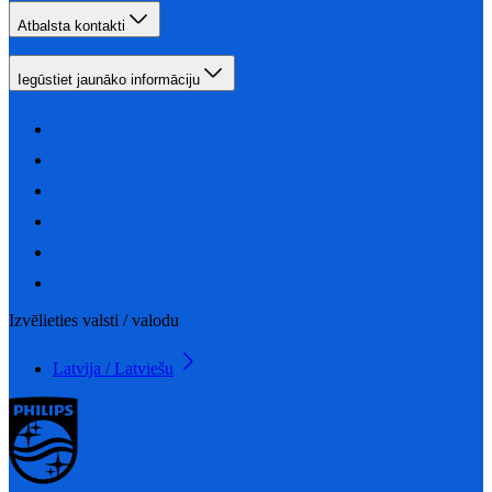
Atbalsta kontakti
Iegūstiet jaunāko informāciju
Izvēlieties valsti / valodu
Latvija / Latviešu