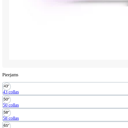
Pieejams
43 collas
50 collas
58 collas