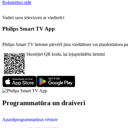
Reģistrēties tūlīt
Vadiet savu televizoru ar viedierīci
Philips Smart TV App
Philips Smart TV lietotne pārvērš jūsu viedtālruni vai planšetdatoru par
Skenējiet QR kodu, lai lejupielādētu lietotni
Programmatūra un draiveri
Aparātprogrammatūras vēsture