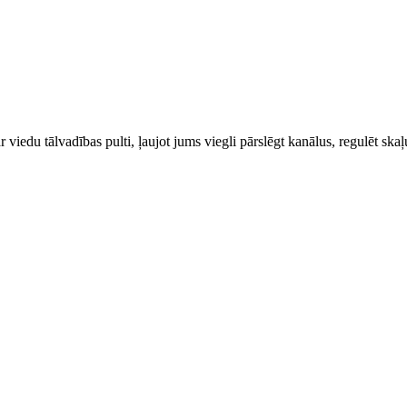
 viedu tālvadības pulti, ļaujot jums viegli pārslēgt kanālus, regulēt ska