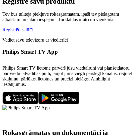
Reģistrē savu produktu
Tev būs tūlītēja piekļuve rokasgrāmatām, īpaši tev pielāgotam
atbalstam un citām iespējām. Turklāt tas ir ātri un vienkārši.
Reģistrēties tūlīt
Vadiet savu televizoru ar viedierīci
Philips Smart TV App
Philips Smart TV lietotne pārvērš jūsu viedtālruni vai planšetdatoru
par viedu tālvadības pulti, ļaujot jums viegli pārslēgt kanālus, regulēt
skaļumu, pārlūkot lietotnes un precīzi pielāgot Ambilight
iestatījumus.
Rokasgrāmatas un dokumentācija