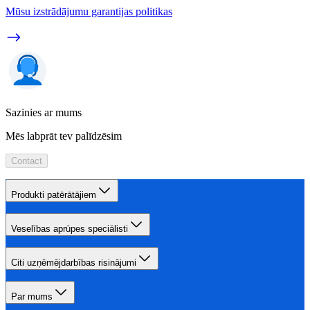
Mūsu izstrādājumu garantijas politikas
Sazinies ar mums
Mēs labprāt tev palīdzēsim
Contact
Produkti patērātājiem
Veselības aprūpes speciālisti
Citi uzņēmējdarbības risinājumi
Par mums