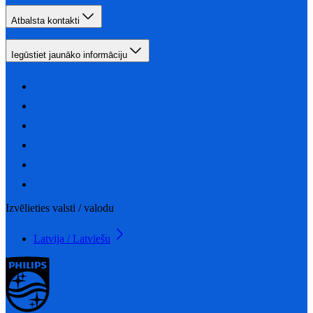
Atbalsta kontakti
Iegūstiet jaunāko informāciju
Izvēlieties valsti / valodu
Latvija / Latviešu