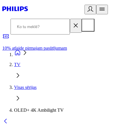
10% atlaide pirmajam pasūtījumam
3
TV
Visas sērijas
OLED+ 4K Ambilight TV