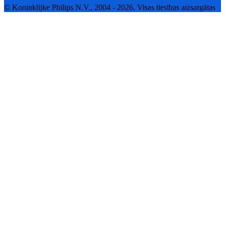
© Koninklijke Philips N.V., 2004 - 2026. Visas tiesības aizsargātas