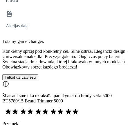
Polska
Akcijas daļa
Totalny game-changer.
Konkretny sprzęt pod konkretny cel. Silne ostrza. Elegancki design.
Uniwersalne nakładki. Precyzja golenia. Długi czas pracy baterii.
Świetna stacja do ładowania, której brakowało w innych modelach.
Obowiązkowy sprzęt każdego brodacza!
Tulkot uz Latviešu
Šī atsauksme tika uzrakstīta par Trymer do brody seria 5000
BT5780/15 Beard Trimmer 5000
Przemek l