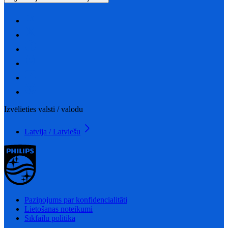
Izvēlieties valsti / valodu
Latvija / Latviešu
Paziņojums par konfidencialitāti
Lietošanas noteikumi
Sīkfailu politika