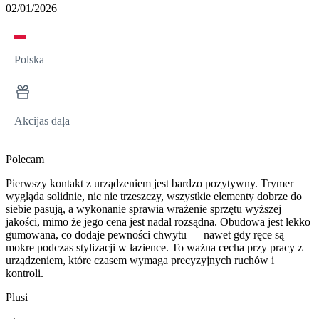
02/01/2026
Polska
Akcijas daļa
Polecam
Pierwszy kontakt z urządzeniem jest bardzo pozytywny. Trymer
wygląda solidnie, nic nie trzeszczy, wszystkie elementy dobrze do
siebie pasują, a wykonanie sprawia wrażenie sprzętu wyższej
jakości, mimo że jego cena jest nadal rozsądna. Obudowa jest lekko
gumowana, co dodaje pewności chwytu — nawet gdy ręce są
mokre podczas stylizacji w łazience. To ważna cecha przy pracy z
urządzeniem, które czasem wymaga precyzyjnych ruchów i
kontroli.
Plusi