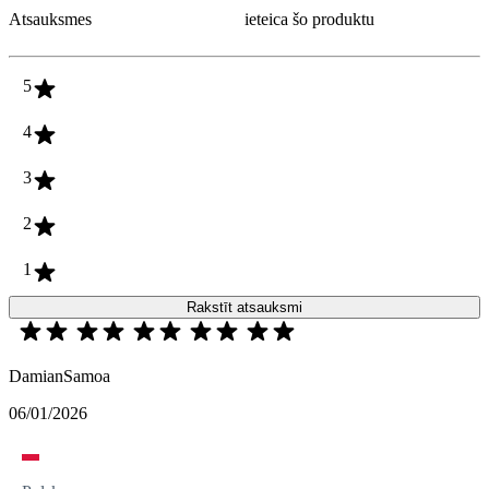
Atsauksmes
ieteica šo produktu
5
4
3
2
1
Rakstīt atsauksmi
DamianSamoa
06/01/2026