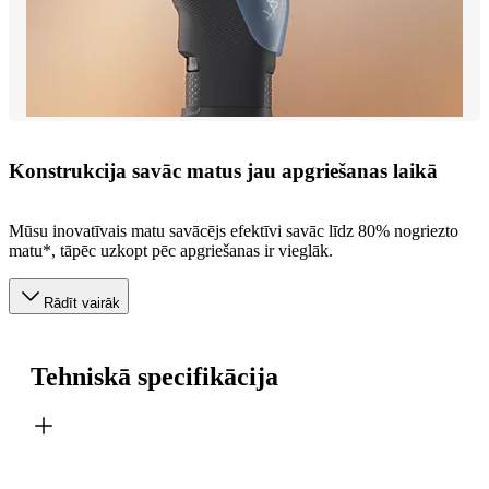
Konstrukcija savāc matus jau apgriešanas laikā
Mūsu inovatīvais matu savācējs efektīvi savāc līdz 80% nogriezto
matu*, tāpēc uzkopt pēc apgriešanas ir vieglāk.
Rādīt vairāk
Tehniskā specifikācija