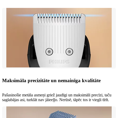
Maksimāla precizitāte un nemainīga kvalitāte
Pašasinošie metāla asmeņi griež jaudīgi un maksimāli precīzi, taču
saglabājas asi, turklāt nav jāieeļļo. Nerūsē, tāpēc tos ir viegli tīrīt.