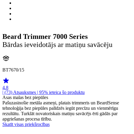
Beard Trimmer 7000 Series
Bārdas ieveidotājs ar matiņu savācēju
BT7670/15
4.8
| (73)
Atsauksmes
| 95% ieteica šo produktu
Asas malas bez piepūles
Pašuzasinošie metāla asmeņi, platais trimmeris un BeardSense
tehnoloģija bez piepūles palīdzēs iegūt precīzu un vienmērīgu
rezultātu. Turklāt novatoriskais matiņu savācējs ērti gādās par
apgriešanas procesa tīrību.
Skatīt visas priekšrocības