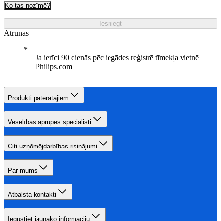
Ko tas nozīmē?
Iesniegt
Atrunas
Ja ierīci 90 dienās pēc iegādes reģistrē tīmekļa vietnē
Philips.com
Produkti patērātājiem
Veselības aprūpes speciālisti
Citi uzņēmējdarbības risinājumi
Par mums
Atbalsta kontakti
Iegūstiet jaunāko informāciju