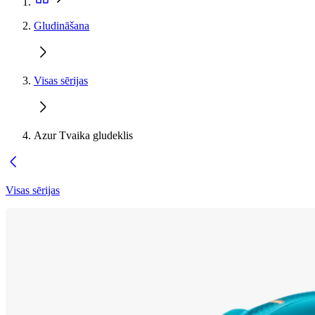
Gludināšana
Visas sērijas
Azur Tvaika gludeklis
Visas sērijas