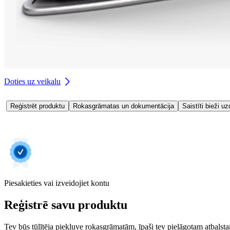
Doties uz veikalu
Reģistrēt produktu
Rokasgrāmatas un dokumentācija
Saistīti bieži uz
Piesakieties vai izveidojiet kontu
Reģistrē savu produktu
Tev būs tūlītēja piekļuve rokasgrāmatām, īpaši tev pielāgotam atbalstam