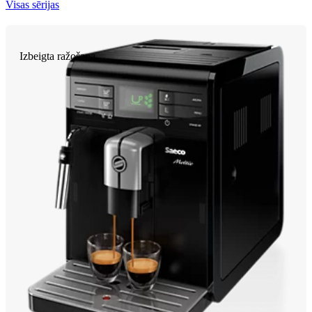
Visas sērijas
Izbeigta ražošana