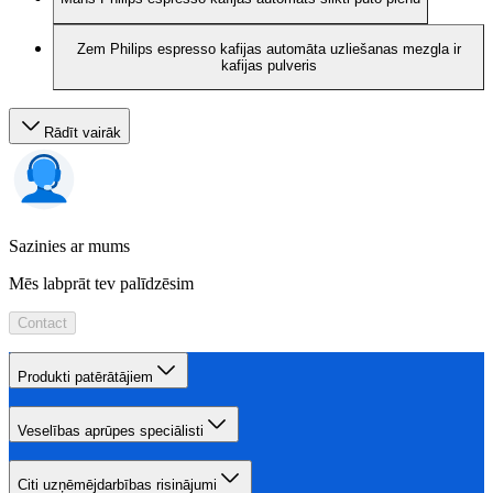
Zem Philips espresso kafijas automāta uzliešanas mezgla ir
kafijas pulveris
Rādīt vairāk
Sazinies ar mums
Mēs labprāt tev palīdzēsim
Contact
Produkti patērātājiem
Veselības aprūpes speciālisti
Citi uzņēmējdarbības risinājumi