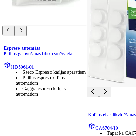
Espreso automāts
Philips gatavošanas bloka smērviela
HD5061/01
Saeco Espresso kafijas aparātiem
Philips espreso kafijas
automātiem
Gaggia espreso kafijas
automātiem
Kafijas eļļas likvidēšanas
CA6704/10
Tāpat kā CA6