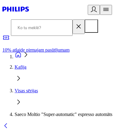
10% atlaide pirmajam pasūtījumam
3
Kafija
Visas sērijas
Saeco Moltio "Super-automatic" espresso automāts