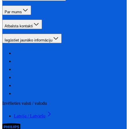
Par mums
Atbalsta kontakti
Iegūstiet jaunāko informāciju
Izvēlieties valsti / valodu
Latvija / Latviešu