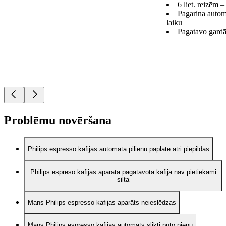
6 liet. reizēm 
Pagarina autom
laiku
Pagatavo gardā
Problēmu novēršana
Philips espresso kafijas automāta pilienu paplāte ātri piepildās
Philips espreso kafijas aparāta pagatavotā kafija nav pietiekami
silta
Mans Philips espresso kafijas aparāts neieslēdzas
Mans Philips espresso kafijas automāts slikti puto pienu