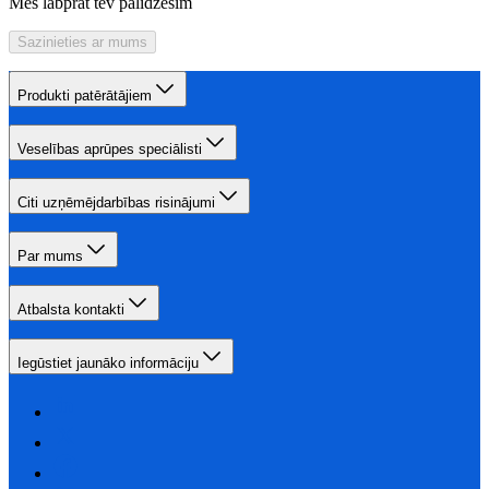
Mēs labprāt tev palīdzēsim
Sazinieties ar mums
Produkti patērātājiem
Veselības aprūpes speciālisti
Citi uzņēmējdarbības risinājumi
Par mums
Atbalsta kontakti
Iegūstiet jaunāko informāciju