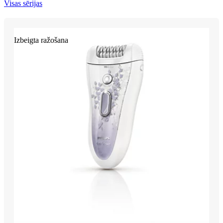
Visas sērijas
Izbeigta ražošana