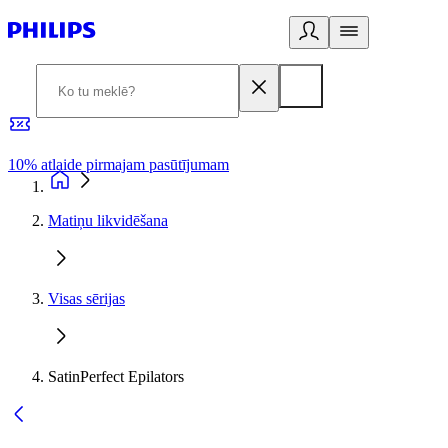
10% atlaide pirmajam pasūtījumam
3
Matiņu likvidēšana
Visas sērijas
SatinPerfect Epilators