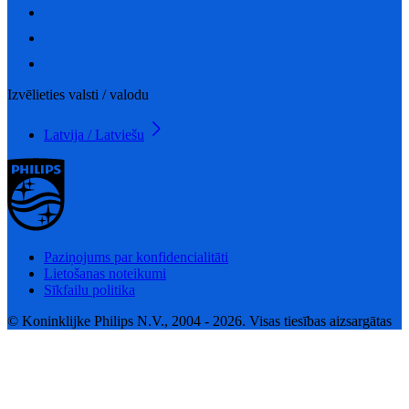
Izvēlieties valsti / valodu
Latvija / Latviešu
Paziņojums par konfidencialitāti
Lietošanas noteikumi
Sīkfailu politika
© Koninklijke Philips N.V., 2004 - 2026. Visas tiesības aizsargātas