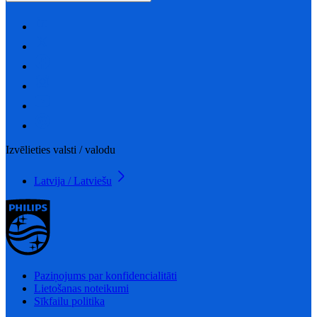
Izvēlieties valsti / valodu
Latvija / Latviešu
Paziņojums par konfidencialitāti
Lietošanas noteikumi
Sīkfailu politika