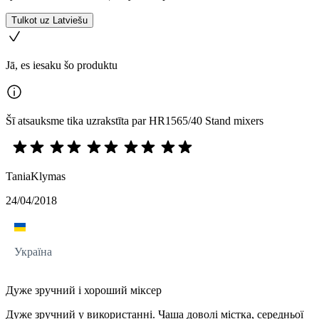
Tulkot uz Latviešu
Jā, es iesaku šo produktu
Šī atsauksme tika uzrakstīta par HR1565/40 Stand mixers
TaniaKlymas
24/04/2018
Україна
Дуже зручний і хороший міксер
Дуже зручний у використанні. Чаша доволі містка, середньої