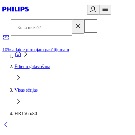
10% atlaide pirmajam pasūtījumam
3
Ēdienu gatavošana
Visas sērijas
HR1565/80