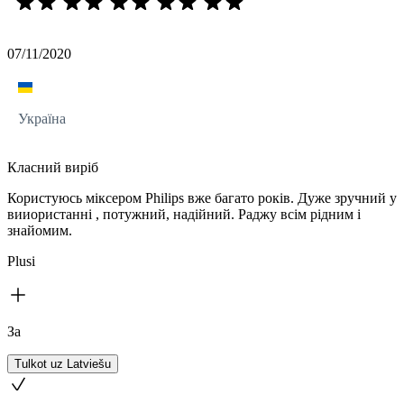
07/11/2020
Україна
Класний вирiб
Користуюсь мiксером Philips вже багато рокiв. Дуже зручний у
вииористаннi , потужний, надiйний. Раджу всiм рiдним i
знайомим.
Plusi
За
Tulkot uz Latviešu