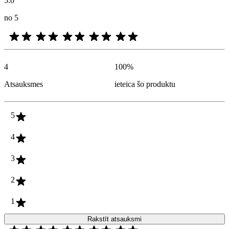
5.0
no 5
4
100
%
Atsauksmes
ieteica šo produktu
5
4
3
2
1
Rakstīt atsauksmi