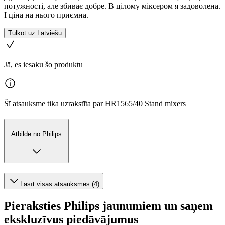
потужності, але збиває добре. В цілому міксером я задоволена.
І ціна на нього приємна.
Tulkot uz Latviešu
Jā, es iesaku šo produktu
Šī atsauksme tika uzrakstīta par HR1565/40 Stand mixers
Atbilde no Philips
Lasīt visas atsauksmes (4)
Pieraksties Philips jaunumiem un saņem
ekskluzīvus piedāvājumus