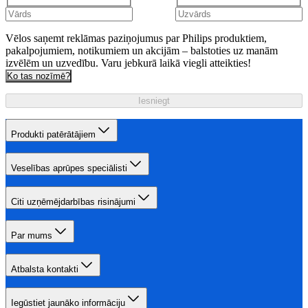
Vēlos saņemt reklāmas paziņojumus par Philips produktiem,
pakalpojumiem, notikumiem un akcijām – balstoties uz manām
izvēlēm un uzvedību. Varu jebkurā laikā viegli atteikties!
Ko tas nozīmē?
Iesniegt
Produkti patērātājiem
Veselības aprūpes speciālisti
Citi uzņēmējdarbības risinājumi
Par mums
Atbalsta kontakti
Iegūstiet jaunāko informāciju