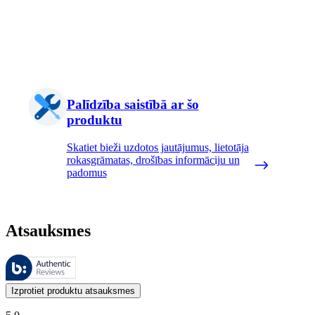
Palīdzība saistībā ar šo
produktu
Skatiet bieži uzdotos jautājumus, lietotāja
rokasgrāmatas, drošības informāciju un
padomus
Atsauksmes
Šīs atsauksmes pārvalda Bazaarvoice, un tās atbilst Bazaarvoice autent
Klientu viedokļi produktu un zvaigžņu vērtējumu veidā ir noderīgi visi
Izprotiet produktu atsauksmes