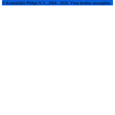
© Koninklijke Philips N.V., 2004 - 2026. Visas tiesības aizsargātas