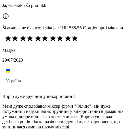
Jā, es iesaku šo produktu
Šī atsauksme tika uzrakstīta par HR1565/55 Стаціонарні міксери
Masjka
29/07/2020
Україна
Виріб дуже зручний у використанні!
Мені дуже сподобався міксер фірми "Філіпс", він дуже
потужний і надзвичайно зручний у використанні в домашніх
умовах, добре вбиває та легко миється. Користуюся вже
декілька років кілька разів в тиждень і дуже задоволена, що
зупинилася саме на цьому міксері.