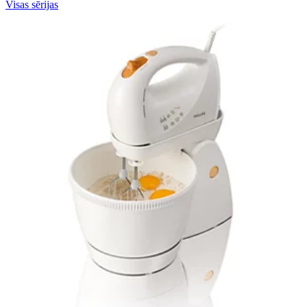
Visas sērijas