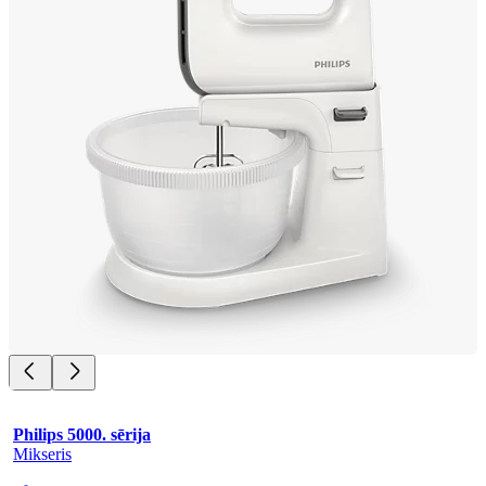
Philips 5000. sērija
Mikseris