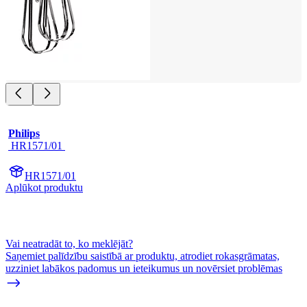
Philips
 HR1571/01 
HR1571/01
Aplūkot produktu
Vai neatradāt to, ko meklējāt?
Saņemiet palīdzību saistībā ar produktu, atrodiet rokasgrāmatas,
uzziniet labākos padomus un ieteikumus un novērsiet problēmas