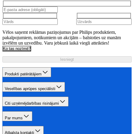
Vēlos saņemt reklāmas paziņojumus par Philips produktiem,
pakalpojumiem, notikumiem un akcijām – balstoties uz manām
izvēlēm un uzvedību. Varu jebkurā laikā viegli atteikties!
Ko tas nozīmē?
Iesniegt
Produkti patērātājiem
Veselības aprūpes speciālisti
Citi uzņēmējdarbības risinājumi
Par mums
Atbalsta kontakti