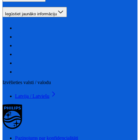
Iegūstiet jaunāko informāciju
Izvēlieties valsti / valodu
Latvija / Latviešu
Paziņojums par konfidencialitāti