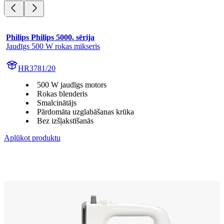
Philips Philips 5000. sērija
Jaudīgs 500 W rokas mikseris
HR3781/20
500 W jaudīgs motors
Rokas blenderis
Smalcinātājs
Pārdomāta uzglabāšanas krūka
Bez izšļakstīšanās
Aplūkot produktu