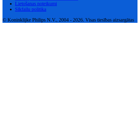
Lietošanas noteikumi
Sīkfailu politika
© Koninklijke Philips N.V., 2004 - 2026. Visas tiesības aizsargātas