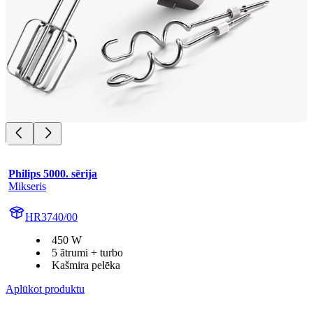
Philips 5000. sērija
Mikseris
HR3740/00
450 W
5 ātrumi + turbo
Kašmira pelēka
Aplūkot produktu