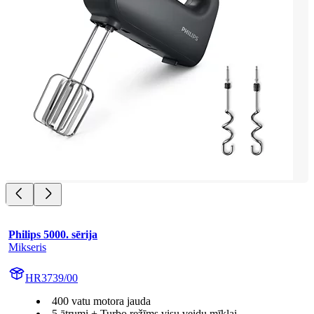
Philips 5000. sērija
Mikseris
HR3739/00
400 vatu motora jauda
5 ātrumi + Turbo režīms visu veidu mīklai