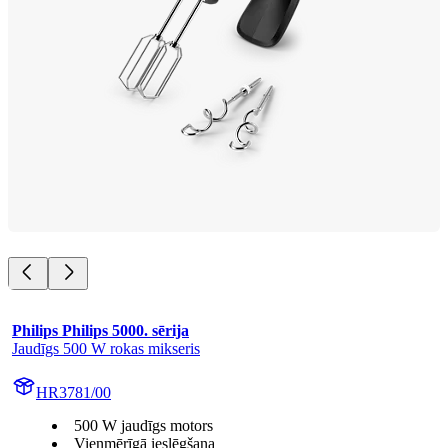
Philips Philips 5000. sērija
Jaudīgs 500 W rokas mikseris
HR3781/00
500 W jaudīgs motors
Vienmērīgā ieslēgšana