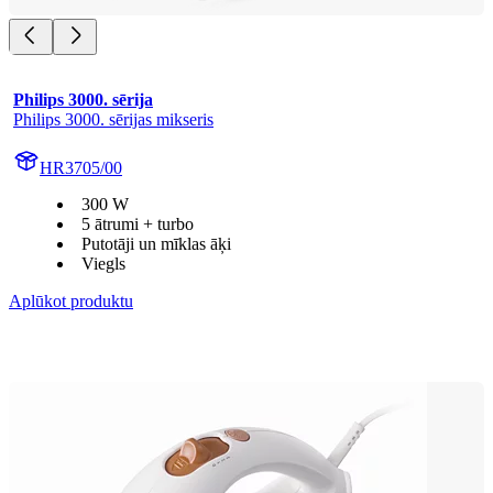
Philips 3000. sērija
Philips 3000. sērijas mikseris
HR3705/00
300 W
5 ātrumi + turbo
Putotāji un mīklas āķi
Viegls
Aplūkot produktu