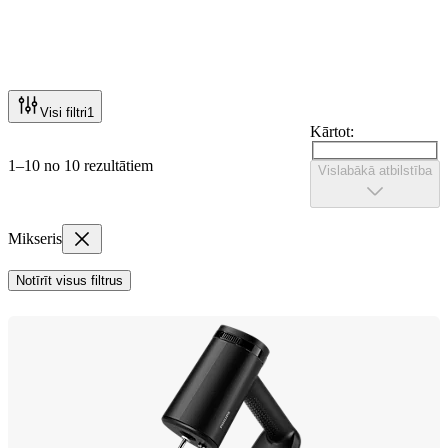
Visi filtri
1
Kārtot:
1–10 no 10 rezultātiem
Vislabākā atbilstība
Mikseris
Notīrīt visus filtrus