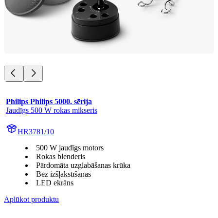
Philips Philips 5000. sērija
Jaudīgs 500 W rokas mikseris
HR3781/10
500 W jaudīgs motors
Rokas blenderis
Pārdomāta uzglabāšanas krūka
Bez izšļakstīšanās
LED ekrāns
Aplūkot produktu