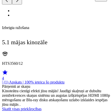
Izbeigta ražošana
5.1 mājas kinozāle
HTS3560/12
4
| (1)
Apskats
| 100% ieteica šo produktu
Pārņemti ar skaņu
Kinoteātra cienīgi efekti jūsu mājās! Jaudīgi skaļruņi ar dubultu
zemfrekvences skaņas sistēmu un augstas izšķirtspējas HDMI 1080p
mērogošanu ar Blu-ray disku atskaņošanu uzlabo izklaides iespējas
jūsu mājās .
Skatīt visas priekšrocības