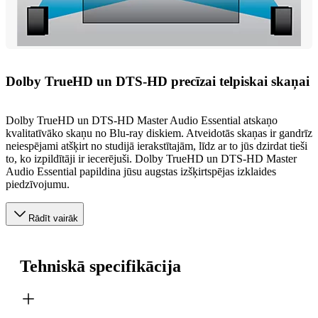
Dolby TrueHD un DTS-HD precīzai telpiskai skaņai
Dolby TrueHD un DTS-HD Master Audio Essential atskaņo
kvalitatīvāko skaņu no Blu-ray diskiem. Atveidotās skaņas ir gandrīz
neiespējami atšķirt no studijā ierakstītajām, līdz ar to jūs dzirdat tieši
to, ko izpildītāji ir iecerējuši. Dolby TrueHD un DTS-HD Master
Audio Essential papildina jūsu augstas izšķirtspējas izklaides
piedzīvojumu.
Rādīt vairāk
Tehniskā specifikācija