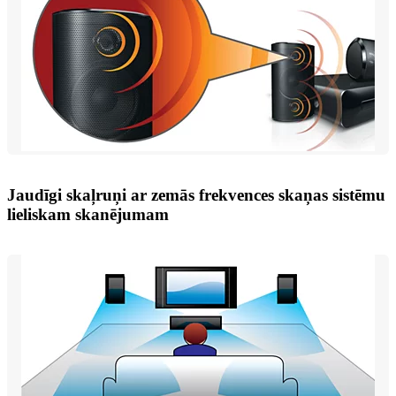
Jaudīgi skaļruņi ar zemās frekvences skaņas sistēmu
lieliskam skanējumam