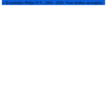
© Koninklijke Philips N.V., 2004 - 2026. Visas tiesības aizsargātas