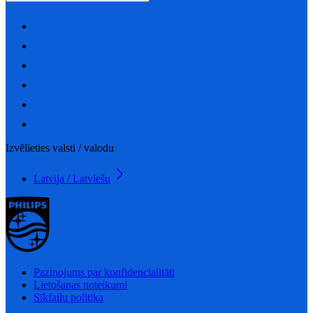
Izvēlieties valsti / valodu
Latvija / Latviešu
Paziņojums par konfidencialitāti
Lietošanas noteikumi
Sīkfailu politika