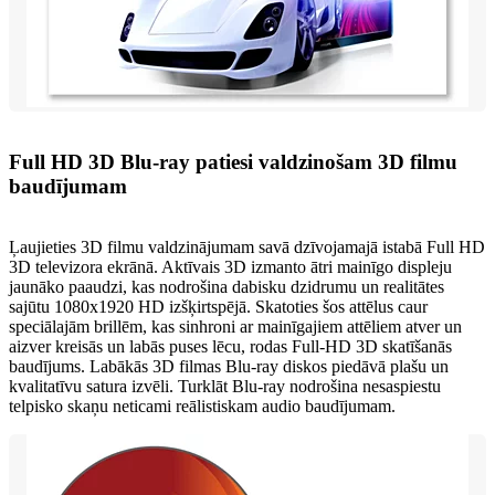
Full HD 3D Blu-ray patiesi valdzinošam 3D filmu
baudījumam
Ļaujieties 3D filmu valdzinājumam savā dzīvojamajā istabā Full HD
3D televizora ekrānā. Aktīvais 3D izmanto ātri mainīgo displeju
jaunāko paaudzi, kas nodrošina dabisku dzidrumu un realitātes
sajūtu 1080x1920 HD izšķirtspējā. Skatoties šos attēlus caur
speciālajām brillēm, kas sinhroni ar mainīgajiem attēliem atver un
aizver kreisās un labās puses lēcu, rodas Full-HD 3D skatīšanās
baudījums. Labākās 3D filmas Blu-ray diskos piedāvā plašu un
kvalitatīvu satura izvēli. Turklāt Blu-ray nodrošina nesaspiestu
telpisko skaņu neticami reālistiskam audio baudījumam.