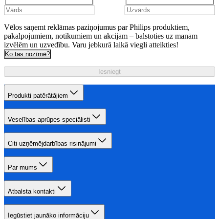
Vēlos saņemt reklāmas paziņojumus par Philips produktiem,
pakalpojumiem, notikumiem un akcijām – balstoties uz manām
izvēlēm un uzvedību. Varu jebkurā laikā viegli atteikties!
Ko tas nozīmē?
Iesniegt
Produkti patērātājiem
Veselības aprūpes speciālisti
Citi uzņēmējdarbības risinājumi
Par mums
Atbalsta kontakti
Iegūstiet jaunāko informāciju