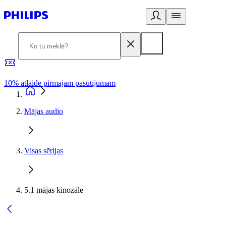
10% atlaide pirmajam pasūtījumam
3
Mājas audio
Visas sērijas
5.1 mājas kinozāle