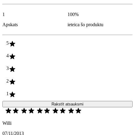
1
100
%
Apskats
ieteica šo produktu
5
4
3
2
1
Rakstīt atsauksmi
Willi
07/11/2013