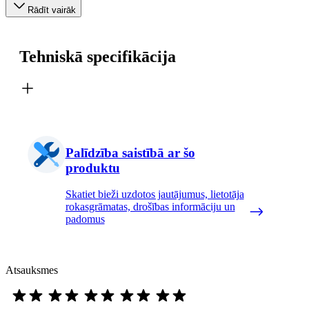
Rādīt vairāk
Tehniskā specifikācija
Palīdzība saistībā ar šo
produktu
Skatiet bieži uzdotos jautājumus, lietotāja
rokasgrāmatas, drošības informāciju un
padomus
Atsauksmes