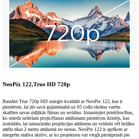
NeoPix 122,True HD 720p
Baudiet True 720p HD sniegto kvalitāti ar NeoPix 122, kas ir
piemērots, lai jūs savā guļamistabā uz 65 collu ekrāna varētu
skatīties savas mīļākās filmas un seriālus. Izmantojiet priekšrocības,
ko sniedz nelielam projicēšanas attālumam piemērots dzinējs, kas
izstrādāts, lai samazinātu projekcijas attālumu un veidotu vēl lielāku
attēlu tikai 2 metru attālumā no sienas. NeoPix 122 ir aprīkots ar
integrētu statīva skrūvi, ar ko projektoru var viegli piestiprināt pie