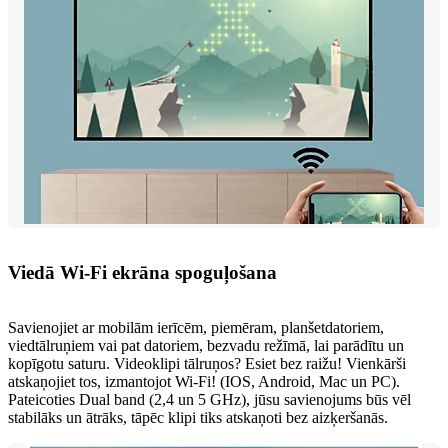
Viedā Wi-Fi ekrāna spoguļošana
Savienojiet ar mobilām ierīcēm, piemēram, planšetdatoriem,
viedtālruņiem vai pat datoriem, bezvadu režīmā, lai parādītu un
kopīgotu saturu. Videoklipi tālruņos? Esiet bez raižu! Vienkārši
atskaņojiet tos, izmantojot Wi-Fi! (IOS, Android, Mac un PC).
Pateicoties Dual band (2,4 un 5 GHz), jūsu savienojums būs vēl
stabilāks un ātrāks, tāpēc klipi tiks atskaņoti bez aizķeršanās.