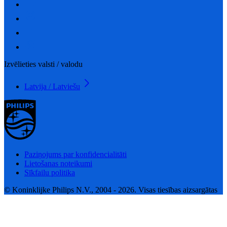
Izvēlieties valsti / valodu
Latvija / Latviešu
Paziņojums par konfidencialitāti
Lietošanas noteikumi
Sīkfailu politika
© Koninklijke Philips N.V., 2004 - 2026. Visas tiesības aizsargātas