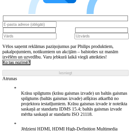
Vēlos saņemt reklāmas paziņojumus par Philips produktiem,
pakalpojumiem, notikumiem un akcijām – balstoties uz manām
izvēlēm un uzvedību. Varu jebkurā laikā viegli atteikties!
Ko tas nozīmē?
Iesniegt
Atrunas
Krāsu spilgtums (krāsu gaismas izvade) un baltās gaismas
spilgtums (baltās gaismas izvade) atšķiras atkarībā no
projektora iestatījumiem. Krāsu gaismas izvade ir noteikta
saskaņā ar standartu IDMS 15.4; baltās gaismas izvade
mērīta saskaņā ar standartu ISO 21118.
Jēdzieni HDMI, HDMI High-Definition Multimedia