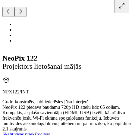
NeoPix 122
Projektors lietošanai mājās
NPX122/INT
Gudri konstruēts, labi iederēsies jūsu interjerā
NeoPix 122 piedāvā baudāmu 720p HD attēlu līdz 65 collām.
Kompakts, ar plašu savienotāju (HDMI, USB) izvēli, kā arī divu
frekvenču joslu Wi-Fi ekrāna spoguļošanas funkciju. Iebūvēts
multivides atskaņotājs filmām, attēliem un pat mūzikai, ko papildina
2.1 skaļrunis
Skatīt visas priekšrocības