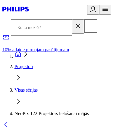
10% atlaide pirmajam pasūtījumam
3
Projektori
Visas sērijas
NeoPix 122 Projektors lietošanai mājās