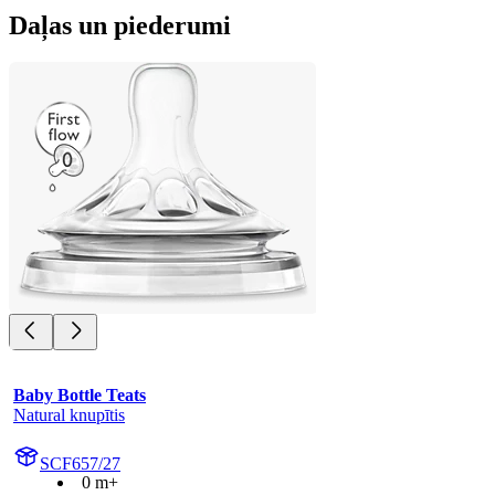
Daļas un piederumi
Baby Bottle Teats
Natural knupītis
SCF657/27
0 m+