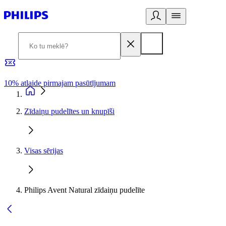
10% atlaide pirmajam pasūtījumam
3
Zīdaiņu pudelītes un knupīši
Visas sērijas
Philips Avent Natural zīdaiņu pudelīte