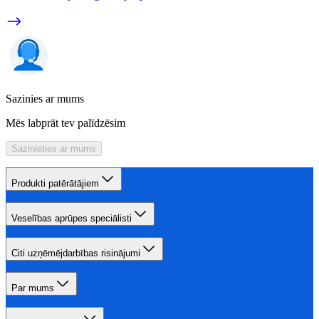
Sazinies ar mums
Mēs labprāt tev palīdzēsim
Sazinieties ar mums
Produkti patērātājiem
Veselības aprūpes speciālisti
Citi uzņēmējdarbības risinājumi
Par mums