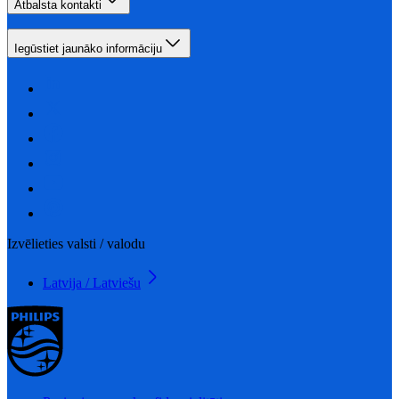
Atbalsta kontakti
Iegūstiet jaunāko informāciju
Izvēlieties valsti / valodu
Latvija / Latviešu