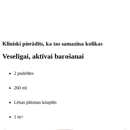
Klīniski pierādīts, ka tas samazina kolikas
Veselīgai, aktīvai barošanai
2 pudelītes
260 ml
Lēnas plūsmas knupītis
1 m+