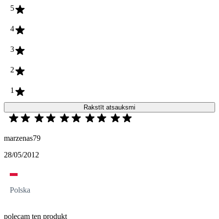
5
4
3
2
1
Rakstīt atsauksmi
marzenas79
28/05/2012
Polska
polecam ten produkt