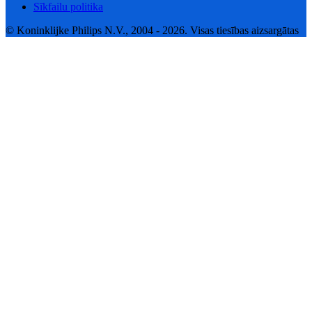
Sīkfailu politika
© Koninklijke Philips N.V., 2004 - 2026. Visas tiesības aizsargātas