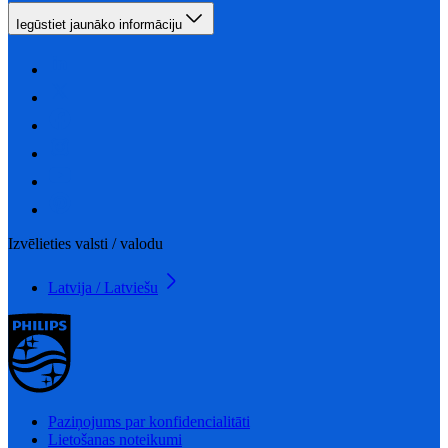
Iegūstiet jaunāko informāciju
Izvēlieties valsti / valodu
Latvija / Latviešu
Paziņojums par konfidencialitāti
Lietošanas noteikumi