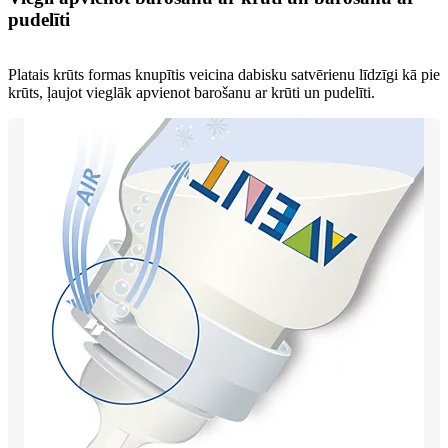
pudelīti
Platais krūts formas knupītis veicina dabisku satvērienu līdzīgi kā pie
krūts, ļaujot vieglāk apvienot barošanu ar krūti un pudelīti.