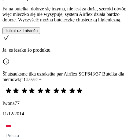
Fajna butelka, dobrze się trzyma, nie jest za duża, szeroki otwór,
więc mleczko się nie wysypuje, system Airflex działa bardzo
dobrze. Wyczyścić można buteleczkę chusteczką higieniczną.
Tulkot uz Latviešu
Jā, es iesaku šo produktu
Šī atsauksme tika uzrakstīta par Airflex SCF643/37 Butelka dla
niemowląt Classic +
Iwona77
11/12/2014
Polska