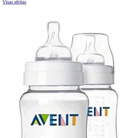
Visas sērijas