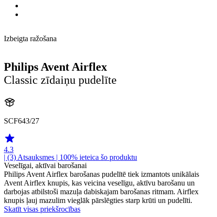
Izbeigta ražošana
Philips Avent Airflex
Classic zīdaiņu pudelīte
SCF643/27
4.3
| (3)
Atsauksmes
| 100% ieteica šo produktu
Veselīgai, aktīvai barošanai
Philips Avent Airflex barošanas pudelītē tiek izmantots unikālais
Avent Airflex knupis, kas veicina veselīgu, aktīvu barošanu un
darbojas atbilstoši mazuļa dabiskajam barošanas ritmam. Airflex
knupis ļauj mazulim vieglāk pārslēgties starp krūti un pudelīti.
Skatīt visas priekšrocības