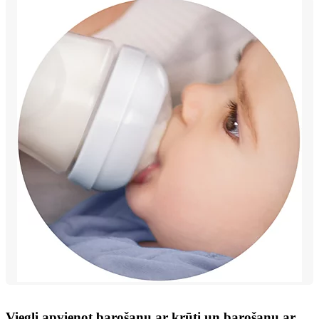
Viegli apvienot barošanu ar krūti un barošanu ar