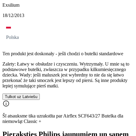
Exsilium
18/12/2013
Polska
Ten produkt jest doskonały - jeśli chodzi o butelki standardowe
Zalety: Łatwy w obsłudze i czysczeniu. Wytrzymały. U mnie są to
podstawowe butelki, zwłaszcza w przypadku kilkumiesięcznego
dziecka. Wady: jeśli maluszek jest wybredny to nie da się łatwo
przekonać że taki smoczek jest lepszy od piersi. Są inne produkty
lepiej symulujące pierś matki.
Tulkot uz Latviešu
Šī atsauksme tika uzrakstīta par Airflex SCF643/27 Butelka dla
niemowląt Classic +
Pieraksties Philips jaunumiem un saņem