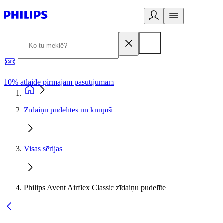
10% atlaide pirmajam pasūtījumam
3
Zīdaiņu pudelītes un knupīši
Visas sērijas
Philips Avent Airflex Classic zīdaiņu pudelīte