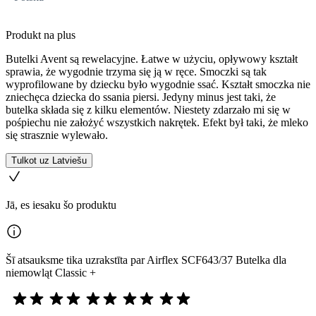
Produkt na plus
Butelki Avent są rewelacyjne. Łatwe w użyciu, opływowy kształt
sprawia, że wygodnie trzyma się ją w ręce. Smoczki są tak
wyprofilowane by dziecku było wygodnie ssać. Kształt smoczka nie
zniechęca dziecka do ssania piersi. Jedyny minus jest taki, że
butelka składa się z kilku elementów. Niestety zdarzało mi się w
pośpiechu nie założyć wszystkich nakrętek. Efekt był taki, że mleko
się strasznie wylewało.
Tulkot uz Latviešu
Jā, es iesaku šo produktu
Šī atsauksme tika uzrakstīta par Airflex SCF643/37 Butelka dla
niemowląt Classic +