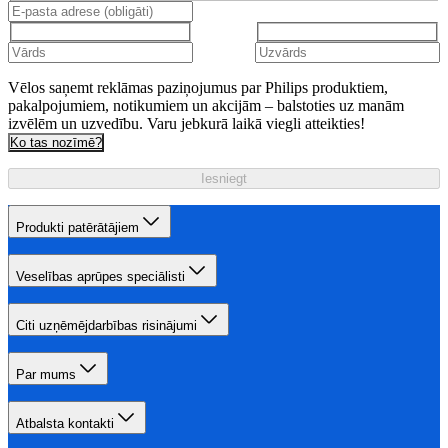
Vēlos saņemt reklāmas paziņojumus par Philips produktiem,
pakalpojumiem, notikumiem un akcijām – balstoties uz manām
izvēlēm un uzvedību. Varu jebkurā laikā viegli atteikties!
Ko tas nozīmē?
Iesniegt
Produkti patērātājiem
Veselības aprūpes speciālisti
Citi uzņēmējdarbības risinājumi
Par mums
Atbalsta kontakti