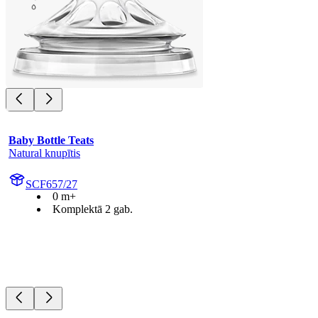
Baby Bottle Teats
Natural knupītis
SCF657/27
0 m+
Komplektā 2 gab.