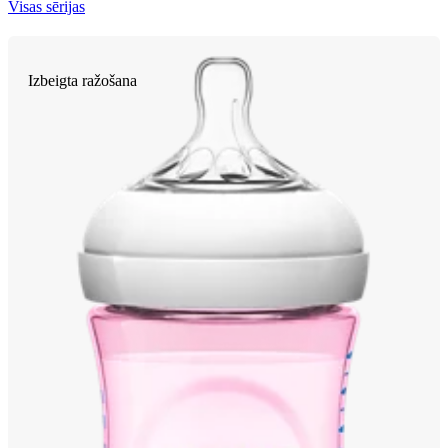
Visas sērijas
Izbeigta ražošana