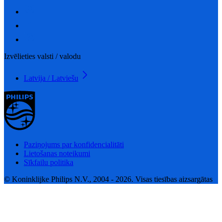
Izvēlieties valsti / valodu
Latvija / Latviešu
Paziņojums par konfidencialitāti
Lietošanas noteikumi
Sīkfailu politika
© Koninklijke Philips N.V., 2004 - 2026. Visas tiesības aizsargātas