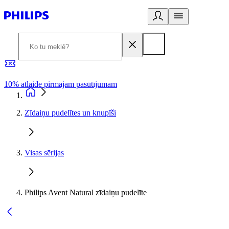
10% atlaide pirmajam pasūtījumam
3
Zīdaiņu pudelītes un knupīši
Visas sērijas
Philips Avent Natural zīdaiņu pudelīte