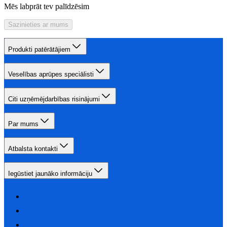
Mēs labprāt tev palīdzēsim
Sazinieties ar mums
Produkti patērātājiem
Veselības aprūpes speciālisti
Citi uzņēmējdarbības risinājumi
Par mums
Atbalsta kontakti
Iegūstiet jaunāko informāciju