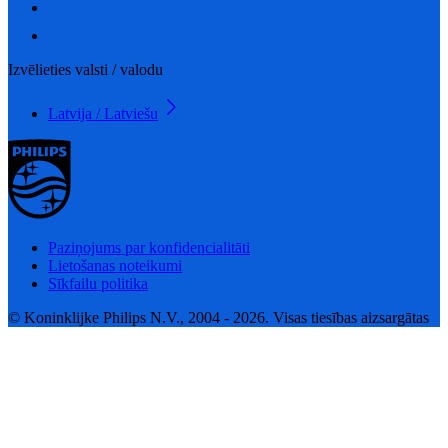
Izvēlieties valsti / valodu
Latvija / Latviešu
Paziņojums par konfidencialitāti
Lietošanas noteikumi
Sīkfailu politika
© Koninklijke Philips N.V., 2004 - 2026. Visas tiesības aizsargātas