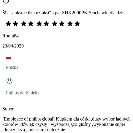
Šī atsauksme tika uzrakstīta par SHK2000PK Słuchawki dla dzieci
Ronin84
23/04/2020
Polska
Philips darbinieks
Super
[Employee of philipsglobal] Kupiłem dla córki ,duży wybór ładnych
kolorów ,dźwięk czysty i wystarczająco głośny ,wykonanie super
,dobrze leżą , polecam serdecznie.