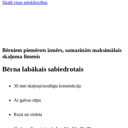
Skatīt visas priekšrocības
Bērniem piemērots izmērs, samazināts maksimālais
skaļuma līmenis
Bērna labākais sabiedrotais
30 mm skaļruņi/noslēgta konstrukcija
Ar galvas stīpu
Rozā un violeta