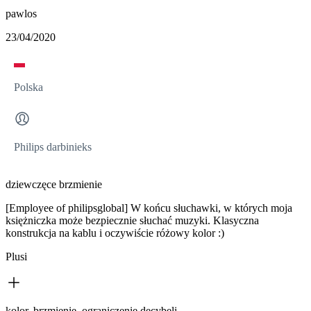
pawlos
23/04/2020
Polska
Philips darbinieks
dziewczęce brzmienie
[Employee of philipsglobal] W końcu słuchawki, w których moja
księżniczka może bezpiecznie słuchać muzyki. Klasyczna
konstrukcja na kablu i oczywiście różowy kolor :)
Plusi
kolor, brzmienie, ograniczenie decybeli