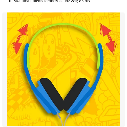
Skaļuma līmenis ierobežots līdz &lt; 85 dB