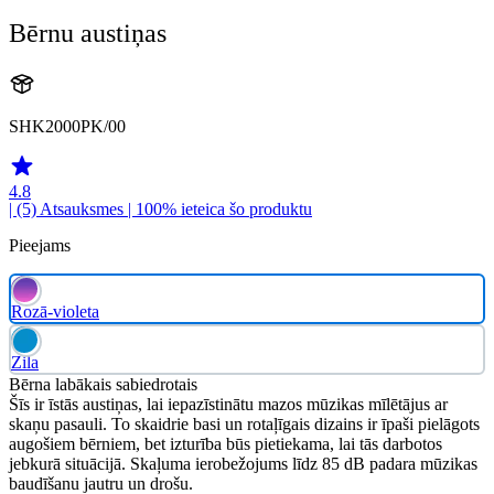
Bērnu austiņas
SHK2000PK/00
4.8
| (5)
Atsauksmes
| 100% ieteica šo produktu
Pieejams
Rozā-violeta
Zila
Bērna labākais sabiedrotais
Šīs ir īstās austiņas, lai iepazīstinātu mazos mūzikas mīlētājus ar
skaņu pasauli. To skaidrie basi un rotaļīgais dizains ir īpaši pielāgots
augošiem bērniem, bet izturība būs pietiekama, lai tās darbotos
jebkurā situācijā. Skaļuma ierobežojums līdz 85 dB padara mūzikas
baudīšanu jautru un drošu.