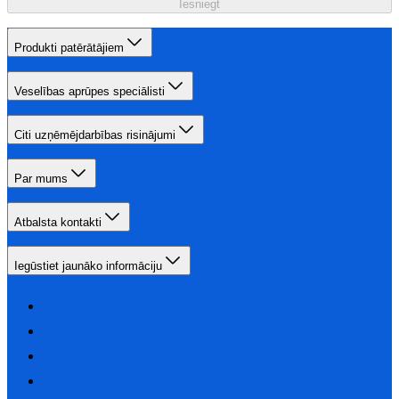
Iesniegt
Produkti patērātājiem
Veselības aprūpes speciālisti
Citi uzņēmējdarbības risinājumi
Par mums
Atbalsta kontakti
Iegūstiet jaunāko informāciju