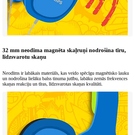
32 mm neodīma magnēta skaļruņi nodrošina tīru,
līdzsvarotu skaņu
Neodīms ir labākais materiāls, kas veido spēcīgu magnētisko lauku
un nodrošina lielāku balss tinuma jutību, labāku zemās frekvences
skaņas reakciju un tīras, līdzsvarotas skaņas kvalitāti.