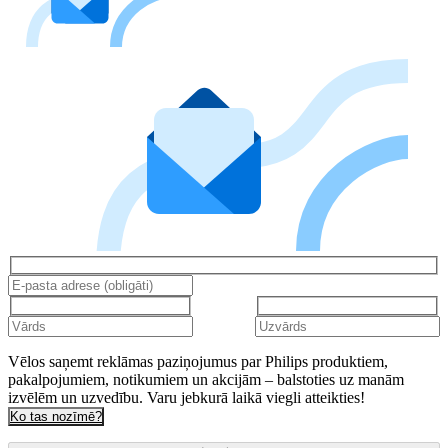
Vēlos saņemt reklāmas paziņojumus par Philips produktiem,
pakalpojumiem, notikumiem un akcijām – balstoties uz manām
izvēlēm un uzvedību. Varu jebkurā laikā viegli atteikties!
Ko tas nozīmē?