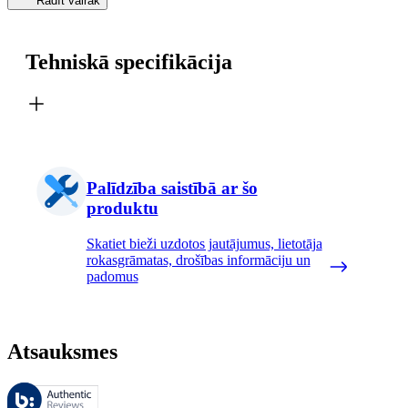
Rādīt vairāk
Tehniskā specifikācija
Palīdzība saistībā ar šo
produktu
Skatiet bieži uzdotos jautājumus, lietotāja
rokasgrāmatas, drošības informāciju un
padomus
Atsauksmes
Šīs atsauksmes pārvalda Bazaarvoice, un tās atbilst Bazaarvoice autent