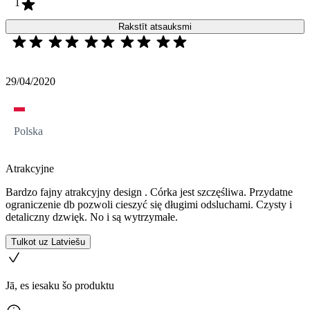
1
Rakstīt atsauksmi
29/04/2020
Polska
Atrakcyjne
Bardzo fajny atrakcyjny design . Córka jest szczęśliwa. Przydatne
ograniczenie db pozwoli cieszyć się długimi odsluchami. Czysty i
detaliczny dzwięk. No i są wytrzymałe.
Tulkot uz Latviešu
Jā, es iesaku šo produktu