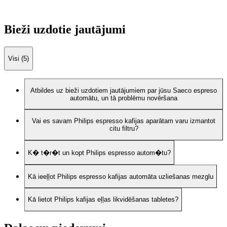
Bieži uzdotie jautājumi
Visi (5)
Atbildes uz bieži uzdotiem jautājumiem par jūsu Saeco espreso
automātu, un tā problēmu novēršana
Vai es savam Philips espresso kafijas aparātam varu izmantot
citu filtru?
K� t�r�t un kopt Philips espresso autom�tu?
Kā ieeļļot Philips espresso kafijas automāta uzliešanas mezglu
Kā lietot Philips kafijas eļļas likvidēšanas tabletes?