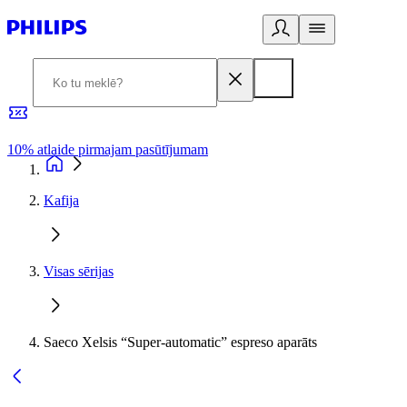
10% atlaide pirmajam pasūtījumam
3
Kafija
Visas sērijas
Saeco Xelsis “Super-automatic” espreso aparāts