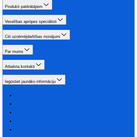
Produkti patērātājiem
Veselības aprūpes speciālisti
Citi uzņēmējdarbības risinājumi
Par mums
Atbalsta kontakti
Iegūstiet jaunāko informāciju