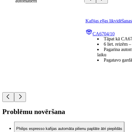
automātiem
Kafijas eļļas likvidēšanas
CA6704/10
Tāpat kā CA6
6 liet. reizēm 
Pagarina autom
laiku
Pagatavo gardā
Problēmu novēršana
Philips espresso kafijas automāta pilienu paplāte ātri piepildās