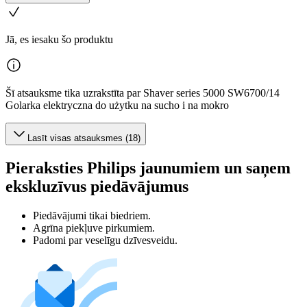
Jā, es iesaku šo produktu
Šī atsauksme tika uzrakstīta par Shaver series 5000 SW6700/14
Golarka elektryczna do użytku na sucho i na mokro
Lasīt visas atsauksmes (18)
Pieraksties Philips jaunumiem un saņem
ekskluzīvus piedāvājumus
Piedāvājumi tikai biedriem.
Agrīna piekļuve pirkumiem.
Padomi par veselīgu dzīvesveidu.