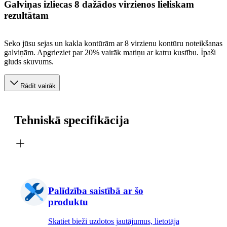
Galviņas izliecas 8 dažādos virzienos lieliskam
rezultātam
Seko jūsu sejas un kakla kontūrām ar 8 virzienu kontūru noteikšanas
galviņām. Apgrieziet par 20% vairāk matiņu ar katru kustību. Īpaši
gluds skuvums.
Rādīt vairāk
Tehniskā specifikācija
Palīdzība saistībā ar šo
produktu
Skatiet bieži uzdotos jautājumus, lietotāja