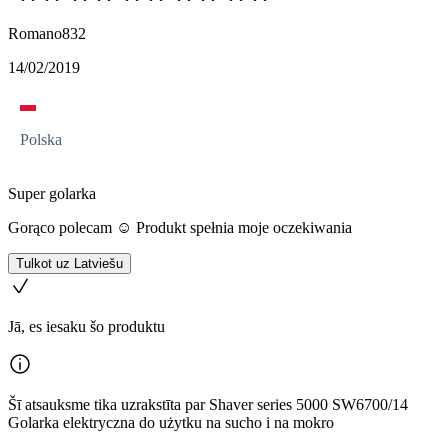
Romano832
14/02/2019
Polska
Super golarka
Gorąco polecam ☺️ Produkt spełnia moje oczekiwania
Tulkot uz Latviešu
Jā, es iesaku šo produktu
Šī atsauksme tika uzrakstīta par Shaver series 5000 SW6700/14
Golarka elektryczna do użytku na sucho i na mokro