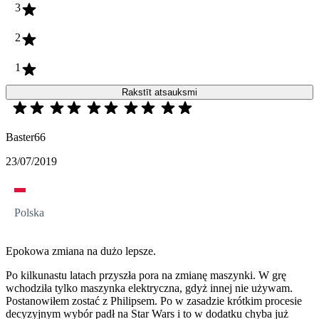
3
2
1
Rakstīt atsauksmi
Baster66
23/07/2019
Polska
Epokowa zmiana na dużo lepsze.
Po kilkunastu latach przyszła pora na zmianę maszynki. W grę
wchodziła tylko maszynka elektryczna, gdyż innej nie używam.
Postanowiłem zostać z Philipsem. Po w zasadzie krótkim procesie
decyzyjnym wybór padł na Star Wars i to w dodatku chyba już