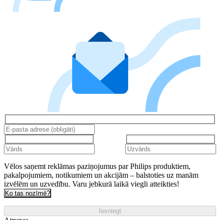
Vēlos saņemt reklāmas paziņojumus par Philips produktiem,
pakalpojumiem, notikumiem un akcijām – balstoties uz manām
izvēlēm un uzvedību. Varu jebkurā laikā viegli atteikties!
Ko tas nozīmē?
Iesniegt