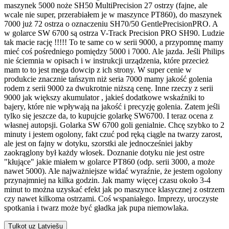
maszynek 5000 noże SH50 MultiPrecision 27 ostrzy (fajne, ale
wcale nie super, przerabiałem je w maszynce PT860), do maszynek
7000 już 72 ostrza o oznaczeniu SH70/50 GentlePrecisionPRO. A
w golarce SW 6700 są ostrza V-Track Precision PRO SH90. Ludzie
tak macie rację !!!!! To te same co w serii 9000, a przypomnę mamy
mieć coś pośredniego pomiędzy 5000 i 7000. Ale jazda. Jeśli Philips
nie ściemnia w opisach i w instrukcji urządzenia, które przecież
mam to to jest mega dowcip z ich strony. W super cenie w
produkcie znacznie tańszym niż seria 7000 mamy jakość golenia
rodem z serii 9000 za dwukrotnie niższą cenę. Inne rzeczy z serii
9000 jak większy akumulator , jakieś dodatkowe wskaźniki to
bajery, które nie wpływają na jakość i precyzję golenia. Zatem jeśli
tylko się jeszcze da, to kupujcie golarkę SW6700. I teraz ocena z
własnej autopsji. Golarka SW 6700 goli genialnie. Chcę szybko to 2
minuty i jestem ogolony, fakt czuć pod ręką ciągle na twarzy zarost,
ale jest on fajny w dotyku, szorstki ale jednocześniei jakby
zaokrąglony był każdy włosek. Doznanie dotyku nie jest ostre
"kłujące" jakie miałem w golarce PT860 (odp. serii 3000, a może
nawet 5000). Ale najważniejsze widać wyraźnie, że jestem ogolony
przynajmniej na kilka godzin. Jak mamy więcej czasu około 3-4
minut to można uzyskać efekt jak po maszynce klasycznej z ostrzem
czy nawet kilkoma ostrzami. Coś wspaniałego. Imprezy, uroczyste
spotkania i twarz może być gładka jak pupa niemowlaka.
Tulkot uz Latviešu