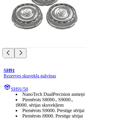
SH91
Rezerves skuvekļa galviņas
SH91/50
NanoTech DualPrecision asmeņi
Piemērots S8000., S9000.,
i9000. sērijas skuvekļiem
Piemērots S9000. Prestige sērijai
Piemērots i9000. Prestige sērijai