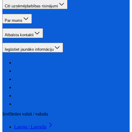
Citi uzņēmējdarbības risinājumi
Par mums
Atbalsta kontakti
Iegūstiet jaunāko informāciju
Izvēlieties valsti / valodu
Latvija / Latviešu