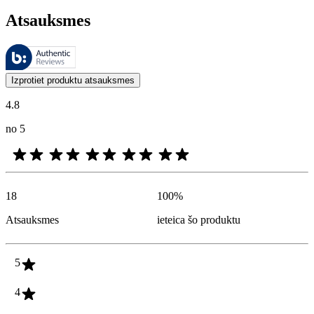
Atsauksmes
Šīs atsauksmes pārvalda Bazaarvoice, un tās atbilst Bazaarvoice autent
Klientu viedokļi produktu un zvaigžņu vērtējumu veidā ir noderīgi visi
Izprotiet produktu atsauksmes
4.8
no 5
18
100
%
Atsauksmes
ieteica šo produktu
5
4