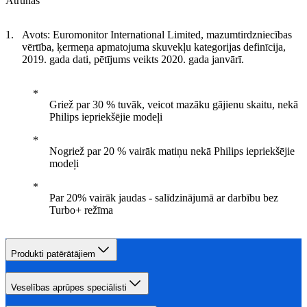
Atrunas
Avots: Euromonitor International Limited, mazumtirdzniecības
vērtība, ķermeņa apmatojuma skuvekļu kategorijas definīcija,
2019. gada dati, pētījums veikts 2020. gada janvārī.
Griež par 30 % tuvāk, veicot mazāku gājienu skaitu, nekā
Philips iepriekšējie modeļi
Nogriež par 20 % vairāk matiņu nekā Philips iepriekšējie
modeļi
Par 20% vairāk jaudas - salīdzinājumā ar darbību bez
Turbo+ režīma
Produkti patērātājiem
Veselības aprūpes speciālisti