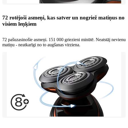
72 rotējoši asmeņi, kas satver un nogriež matiņus no
visiem leņķiem
72 pašuzasinošie asmeņi. 151 000 griezieni minūtē. Neatstāj nevienu
matiņu - neatkarīgi no to augšanas virziena.