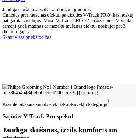
Jaudīga skūšanās, izcils komforts un gludums
Cīnieties pret raušanas efektu, pateicoties V-Track PRO, kas noskuj
pat garākus matiņus. Mūsu V-Track PRO 72 pašuzasinoši V veida
asmeņi griež matiņus ar mazāku raušanas efektu, noskujot pat 3
dienu rugājus.
Skatīt visas priekšrocības
1
Pasaulē labākais zīmols elektrisko skuvekļu kategorijā
Sajūtiet V-Track Pro spēku!
Jaudīga skūšanās, izcils komforts un