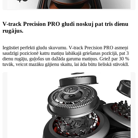
V-track Precision PRO gludi noskuj pat trīs dienu
rugājus.
Iegūstiet perfekti gludu skuvumu. V-track Precision PRO asmeņi
saudzīgi pozicionē katru matiņu labākajā griešanas pozīcijā, pat 3
dienu rugāju, guļošus un dažāda garuma matiņus. Griež par 30 %
tuvāk, veicot mazāku gājienu skaitu, lai āda būtu lieliskā stāvoklī.