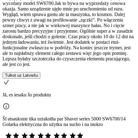
wycofany model SW6700.Jak to bywa na wyprzedaży cenowa
okazja. Samo urządzenie ujęło mnie po uruchomieniu od razu.
Wygląd, wiem sprawa gustu ale ta maszynka, to kosmos. Dalej
pewny chwyt z uwagi na profilowanie „rączki”. Po włączeniu
szmer pracy, a nie jak w wiekowej maszynce hałas. No i cięcie
zarostu bardzo precyzyjne i przyjemne. Ogólnie super a w zasadzie
doskonale, jeśli chodzi o golenie. Czas pracy około 10 do 12 dni na
jednym ładowaniu, też świetnie. Jest dodatek w postaci etui-
funkcjonalne zwłaszcza w podróży. Na koniec jeszcze trymer, jest
ale to najsłabszy element całego zestawu więc jego opis pominę.
Lepsza byłaby szczoteczka do czyszczenia elementu pracującego,
ale jest co jest.
Tulkot uz Latviešu
Jā, es iesaku šo produktu
Šī atsauksme tika uzrakstīta par Shaver series 5000 SW6700/14
Golarka elektryczna do użytku na sucho i na mokro