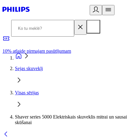
10% atlaide pirmajam pasūtījumam
3
Sejas skuvekļi
Visas sērijas
Shaver series 5000 Elektriskais skuveklis mitrai un sausai
skūšanai