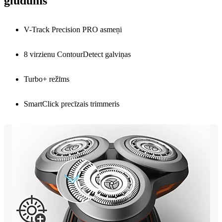
gludums
V-Track Precision PRO asmeņi
8 virzienu ContourDetect galviņas
Turbo+ režīms
SmartClick precīzais trimmeris