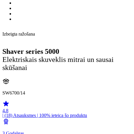
Izbeigta ražošana
Shaver series 5000
Elektriskais skuveklis mitrai un sausai
skūšanai
SW6700/14
4.8
| (18)
Atsauksmes
| 100% ieteica šo produktu
3 Godalgas