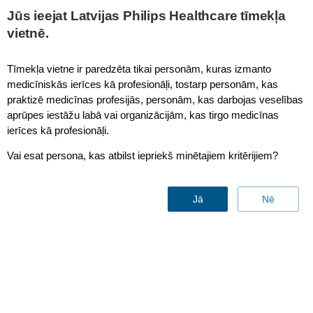
This page is also available in
United States (English)
Jūs ieejat Latvijas Philips Healthcare tīmekļa
vietnē.
Tīmekļa vietne ir paredzēta tikai personām, kuras izmanto
medicīniskās ierīces kā profesionāļi, tostarp personām, kas
praktizē medicīnas profesijās, personām, kas darbojas veselības
See our
full listing of
aprūpes iestāžu labā vai organizācijām, kas tirgo medicīnas
ierīces kā profesionāļi.
products
by category
Vai esat persona, kas atbilst iepriekš minētajiem kritērijiem?
Contact us
Jā
Nē
Overview of Product groups