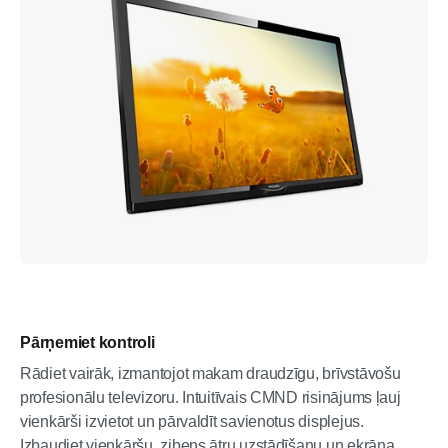
Pārņemiet kontroli
Rādiet vairāk, izmantojot makam draudzīgu, brīvstāvošu
profesionālu televizoru. Intuitīvais CMND risinājums ļauj
vienkārši izvietot un pārvaldīt savienotus displejus.
Izbaudiet vienkāršu, zibens ātru uzstādīšanu un ekrāna