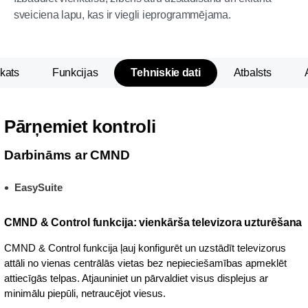
sveiciena lapu, kas ir viegli ieprogrammējama.
kats
Funkcijas
Tehniskie dati
Atbalsts
Pārņemiet kontroli
Darbināms ar CMND
EasySuite
CMND & Control funkcija: vienkārša televizora uzturēšana
CMND & Control funkcija ļauj konfigurēt un uzstādīt televizorus
attāli no vienas centrālās vietas bez nepieciešamības apmeklēt
attiecīgās telpas. Atjauniniet un pārvaldiet visus displejus ar
minimālu piepūli, netraucējot viesus.