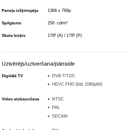
1366 x 768p
Paneļa izšķirtspēja
250 cd/m²
Spilgtums
178º (A) / 178º (P)
Skata leņķis
Uztvērējs/uztveršana/pārraide
DVB-T/T2/C
Digitālā TV
HEVC FHD (līdz 1080p60)
NTSC
Video atskaņošana
PAL
SECAM