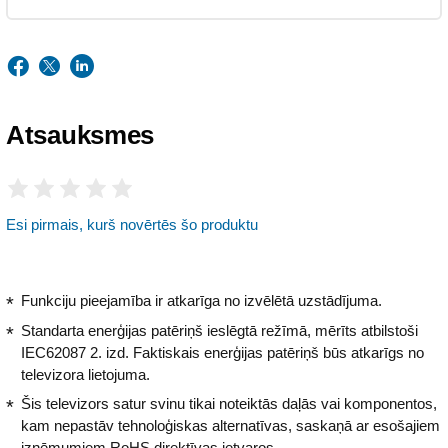
Atsauksmes
Esi pirmais, kurš novērtēs šo produktu
Funkciju pieejamība ir atkarīga no izvēlētā uzstādījuma.
Standarta enerģijas patēriņš ieslēgtā režīmā, mērīts atbilstoši
IEC62087 2. izd. Faktiskais enerģijas patēriņš būs atkarīgs no
televizora lietojuma.
Šis televizors satur svinu tikai noteiktās daļās vai komponentos,
kam nepastāv tehnoloģiskas alternatīvas, saskaņā ar esošajiem
izņēmumiem RoHS direktīvas ietvaros.