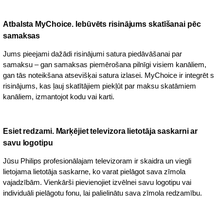
Atbalsta MyChoice. Iebūvēts risinājums skatīšanai pēc
samaksas
Jums pieejami dažādi risinājumi satura piedāvāšanai par
samaksu – gan samaksas piemērošana pilnīgi visiem kanāliem,
gan tās noteikšana atsevišķai satura izlasei. MyChoice ir integrēt s
risinājums, kas ļauj skatītājiem piekļūt par maksu skatāmiem
kanāliem, izmantojot kodu vai karti.
Esiet redzami. Marķējiet televizora lietotāja saskarni ar
savu logotipu
Jūsu Philips profesionālajam televizoram ir skaidra un viegli
lietojama lietotāja saskarne, ko varat pielāgot sava zīmola
vajadzībām. Vienkārši pievienojiet izvēlnei savu logotipu vai
individuāli pielāgotu fonu, lai palielinātu sava zīmola redzamību.