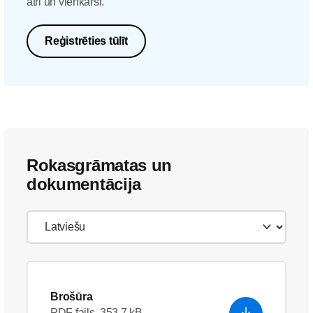
ātri un vienkārši.
Reģistrēties tūlīt
Rokasgrāmatas un
dokumentācija
Brošūra
PDF fails, 353.7 kB