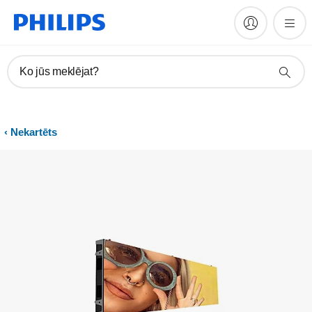
Ko jūs meklējat?
Nekartēts