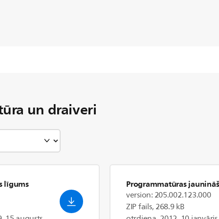
ra un draiveri
es līgums
Programmatūras jauninā
version: 205.002.123.000
ZIP fails, 268.9 kB
9, 15 augusts
otrdiena, 2012, 10 janvāris