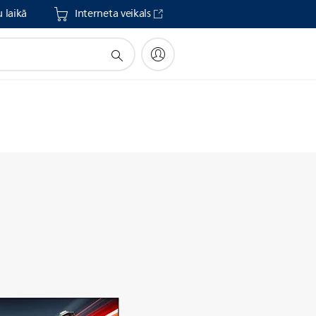
 laikā
Interneta veikals