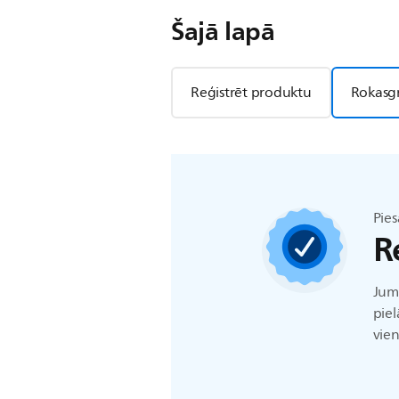
Šajā lapā
Reģistrēt produktu
Rokasg
Pies
R
Jums
piel
vien