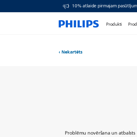
10% atlaide pirmajam pasūtīj
Produkti
Prod
Nekartēts
Problēmu novēršana un atbalsts