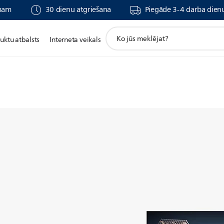
umam
30 dienu atgriešana
Piegāde 3-4 darba dienu
support
uktu atbalsts
Interneta veikals
search
icon