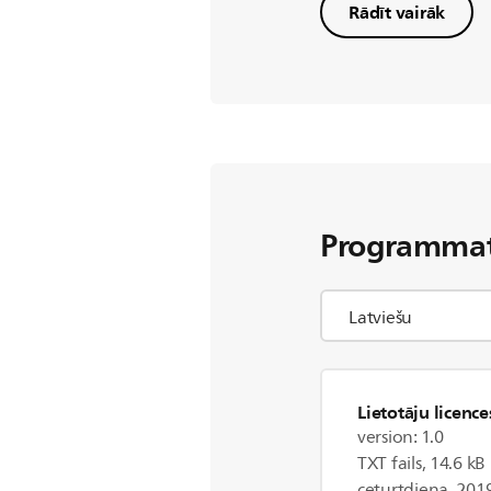
Rādīt vairāk
Programmatū
Lietotāju licenc
version: 1.0
TXT fails, 14.6 kB
ceturtdiena, 201