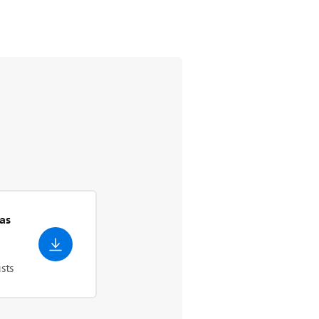
as
sts