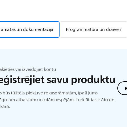
rāmatas un dokumentācija
Programmatūra un draiveri
akieties vai izveidojiet kontu
eģistrējiet savu produktu
R
 būs tūlītēja piekļuve rokasgrāmatām, īpaši jums
āgotam atbalstam un citām iespējām. Turklāt tas ir ātri un
kārši.