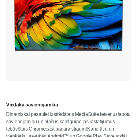
Viedāka savienojamība
Dinamiskai pasaulei izstrādātais MediaSuite ietver uzlabotu
savienojamību un plašus konfigurācijas iestatījumus.
Iebūvētais Chromecast padara straumēšanu ātru un
vienkāršu, savukārt Android™ un Google Play Store atklāj