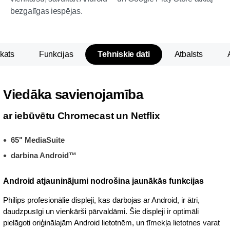
bezgalīgas iespējas.
kats
Funkcijas
Tehniskie dati
Atbalsts
Viedāka savienojamība
ar iebūvētu Chromecast un Netflix
65" MediaSuite
darbina Android™
Android atjauninājumi nodrošina jaunākās funkcijas
Philips profesionālie displeji, kas darbojas ar Android, ir ātri,
daudzpusīgi un vienkārši pārvaldāmi. Šie displeji ir optimāli
pielāgoti oriģinālajām Android lietotnēm, un tīmekļa lietotnes varat