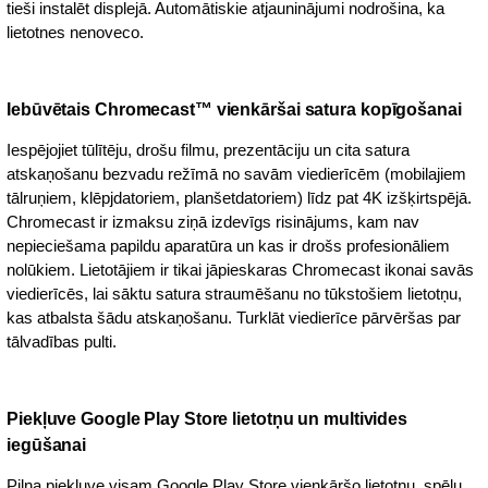
tieši instalēt displejā. Automātiskie atjauninājumi nodrošina, ka
lietotnes nenoveco.
Iebūvētais Chromecast™ vienkāršai satura kopīgošanai
Iespējojiet tūlītēju, drošu filmu, prezentāciju un cita satura
atskaņošanu bezvadu režīmā no savām viedierīcēm (mobilajiem
tālruņiem, klēpjdatoriem, planšetdatoriem) līdz pat 4K izšķirtspējā.
Chromecast ir izmaksu ziņā izdevīgs risinājums, kam nav
nepieciešama papildu aparatūra un kas ir drošs profesionāliem
nolūkiem. Lietotājiem ir tikai jāpieskaras Chromecast ikonai savās
viedierīcēs, lai sāktu satura straumēšanu no tūkstošiem lietotņu,
kas atbalsta šādu atskaņošanu. Turklāt viedierīce pārvēršas par
tālvadības pulti.
Piekļuve Google Play Store lietotņu un multivides
iegūšanai
Pilna piekļuve visam Google Play Store vienkāršo lietotņu, spēļu,