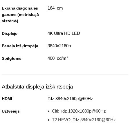
164 cm
Ekrāna diagonāles
garums (metriskajā
sistēmā)
4K Ultra HD LED
Displejs
3840x2160p
Paneļa izšķirtspēja
400 cd/m²
Spilgtums
Atbalstītā displeja izšķirtspēja
līdz 3840x2160p@60Hz
HDMI
Citi: līdz 1920x1080p@60Hz
Uztvērējs
T2 HEVC: līdz 3840x2160@60Hz