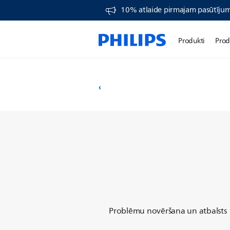
10% atlaide pirmajam pasūtīj
Produkti
Prod
Problēmu novēršana un atbalsts