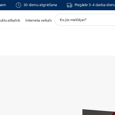
umam
30 dienu atgriešana
Piegāde 3-4 darba dienu
support
uktu atbalsts
Interneta veikals
search
icon