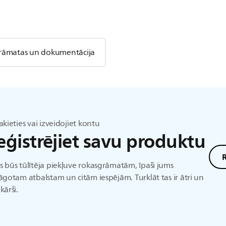
rāmatas un dokumentācija
akieties vai izveidojiet kontu
eģistrējiet savu produktu
R
 būs tūlītēja piekļuve rokasgrāmatām, īpaši jums
āgotam atbalstam un citām iespējām. Turklāt tas ir ātri un
kārši.