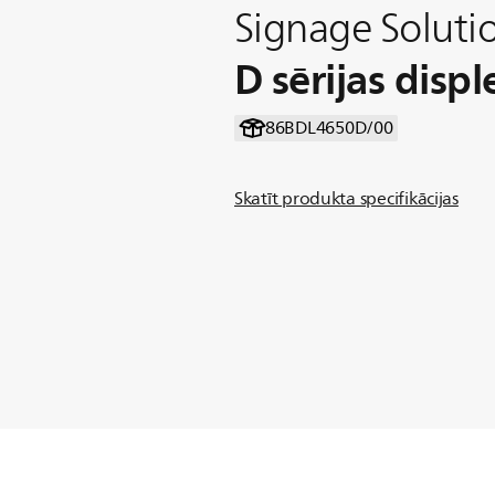
Signage Soluti
D sērijas displ
86BDL4650D/00
Skatīt produkta specifikācijas