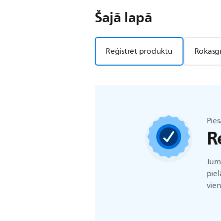
Šajā lapā
Reģistrēt produktu
Rokasg
Pies
R
Jums
piel
vien