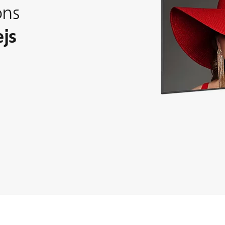
ons
ejs