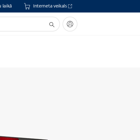
 laikā
Interneta veikals