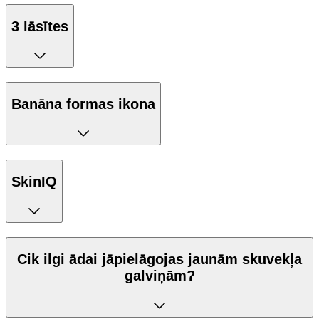
3 lāsītes
Banāna formas ikona
SkinIQ
Cik ilgi ādai jāpielāgojas jaunām skuvekļa
galviņām?