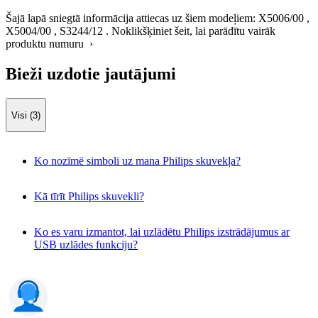
Šajā lapā sniegtā informācija attiecas uz šiem modeļiem:
X5006/00
,
X5004/00
,
S3244/12
.
Noklikšķiniet šeit, lai parādītu vairāk
produktu numuru ›
Bieži uzdotie jautājumi
Visi (3)
Ko nozīmē simboli uz mana Philips skuvekļa?
Kā tīrīt Philips skuvekli?
Ko es varu izmantot, lai uzlādētu Philips izstrādājumus ar
USB uzlādes funkciju?