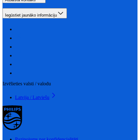
Iegūstiet jaunāko informāciju
Izvēlieties valsti / valodu
Latvija / Latviešu
Paziņojums par konfidencialitāti