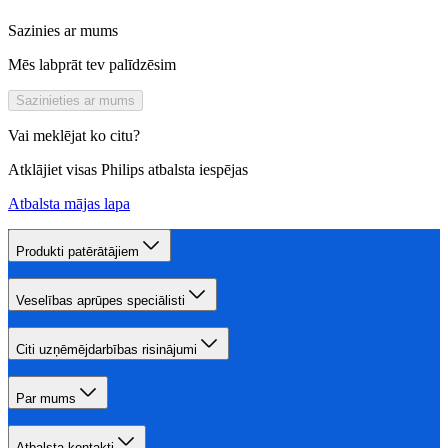
Sazinies ar mums
Mēs labprāt tev palīdzēsim
Sazinieties ar mums
Vai meklējat ko citu?
Atklājiet visas Philips atbalsta iespējas
Atbalsta mājas lapa
Produkti patērātājiem
Veselības aprūpes speciālisti
Citi uzņēmējdarbības risinājumi
Par mums
Atbalsta kontakti