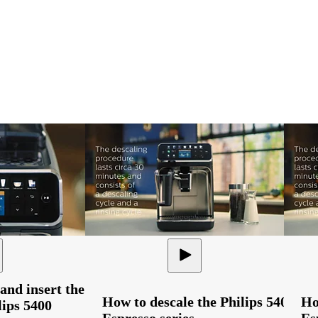
and insert the
How to descale the Philips 5400
Ho
lips 5400