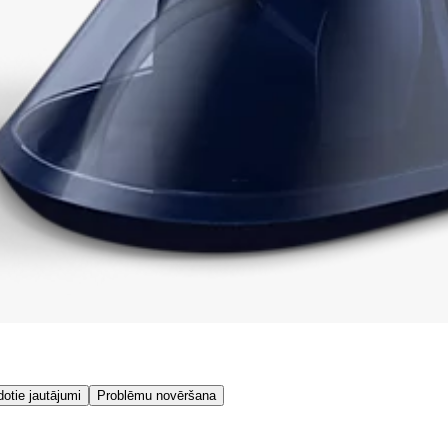
dotie jautājumi
Problēmu novēršana