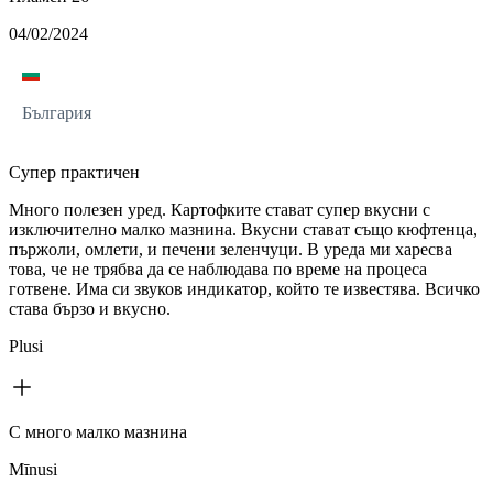
04/02/2024
България
Супер практичен
Много полезен уред. Картофките стават супер вкусни с
изключително малко мазнина. Вкусни стават също кюфтенца,
пържоли, омлети, и печени зеленчуци. В уреда ми харесва
това, че не трябва да се наблюдава по време на процеса
готвене. Има си звуков индикатор, който те известява. Всичко
става бързо и вкусно.
Plusi
С много малко мазнина
Mīnusi