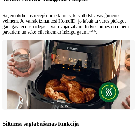
Saņem ikdienas recepšu ieteikumus, kas atbilst tavas ģimenes
vēlmēm. Jo vairāk izmantosi HomeID, jo labāk tā varēs pielāgot
garšīgas recepšu idejas tavām vajadzībām. Iedvesmojies no citiem
pavāriem un seko cilvēkiem ar līdzīgu gaumi***.
Siltuma saglabāšanas funkcija