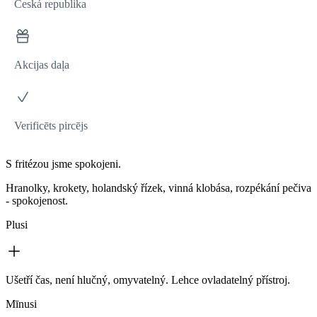
Česká republika
Akcijas daļa
Verificēts pircējs
S fritézou jsme spokojeni.
Hranolky, krokety, holandský řízek, vinná klobása, rozpékání pečiva
- spokojenost.
Plusi
Ušetří čas, není hlučný, omyvatelný. Lehce ovladatelný přístroj.
Mīnusi