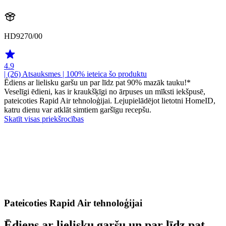
HD9270/00
4.9
| (26)
Atsauksmes
| 100% ieteica šo produktu
Ēdiens ar lielisku garšu un par līdz pat 90% mazāk tauku!*
Veselīgi ēdieni, kas ir kraukšķīgi no ārpuses un mīksti iekšpusē,
pateicoties Rapid Air tehnoloģijai. Lejupielādējot lietotni HomeID,
katru dienu var atklāt simtiem garšīgu recepšu.
Skatīt visas priekšrocības
Pateicoties Rapid Air tehnoloģijai
Ēdiens ar lielisku garšu un par līdz pat