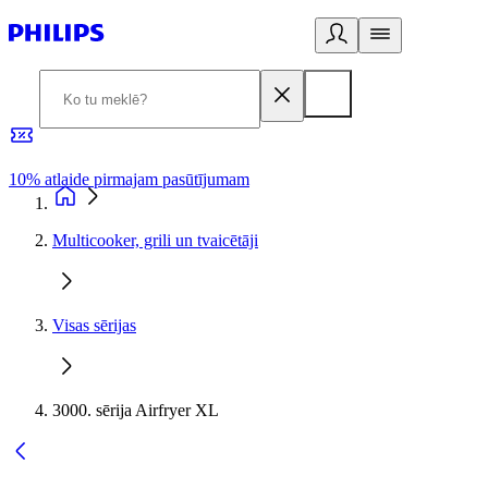
10% atlaide pirmajam pasūtījumam
3
Multicooker, grili un tvaicētāji
Visas sērijas
3000. sērija Airfryer XL