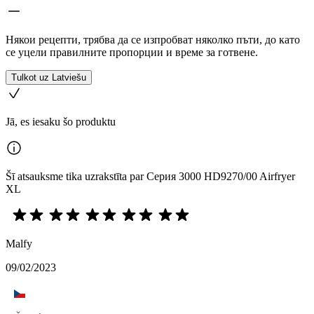
Някои рецепти, трябва да се изпробват няколко пъти, до като
се уцели правилните пропорции и време за готвене.
Tulkot uz Latviešu
Jā, es iesaku šo produktu
Šī atsauksme tika uzrakstīta par Серия 3000 HD9270/00 Airfryer
XL
Malfy
09/02/2023