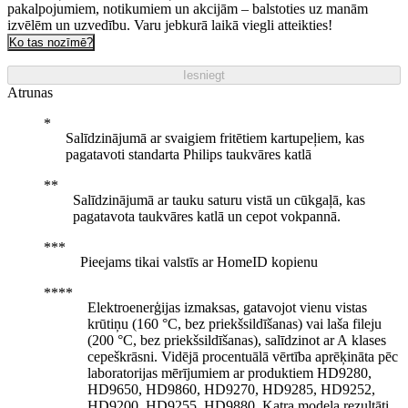
pakalpojumiem, notikumiem un akcijām – balstoties uz manām
izvēlēm un uzvedību. Varu jebkurā laikā viegli atteikties!
Ko tas nozīmē?
Iesniegt
Atrunas
Salīdzinājumā ar svaigiem fritētiem kartupeļiem, kas
pagatavoti standarta Philips taukvāres katlā
Salīdzinājumā ar tauku saturu vistā un cūkgaļā, kas
pagatavota taukvāres katlā un cepot vokpannā.
Pieejams tikai valstīs ar HomeID kopienu
Elektroenerģijas izmaksas, gatavojot vienu vistas
krūtiņu (160 °C, bez priekšsildīšanas) vai laša fileju
(200 °C, bez priekšsildīšanas), salīdzinot ar A klases
cepeškrāsni. Vidējā procentuālā vērtība aprēķināta pēc
laboratorijas mērījumiem ar produktiem HD9280,
HD9650, HD9860, HD9270, HD9285, HD9252,
HD9200, HD9255, HD9880. Katra modeļa rezultāti