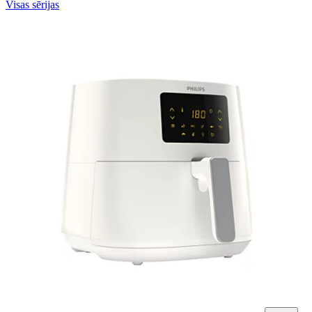
Visas sērijas