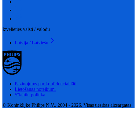
Izvēlieties valsti / valodu
Latvija / Latviešu
Paziņojums par konfidencialitāti
Lietošanas noteikumi
Sīkfailu politika
© Koninklijke Philips N.V., 2004 - 2026. Visas tiesības aizsargātas