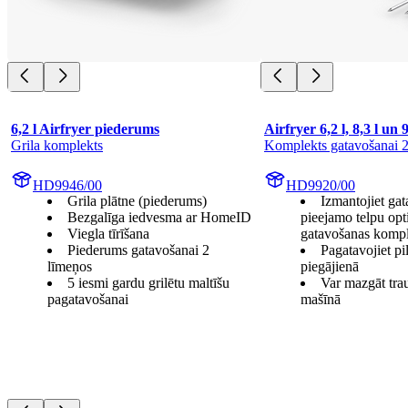
6,2 l Airfryer piederums
Airfryer 6,2 l, 8,3 l un
Grila komplekts
Komplekts gatavošanai 2
HD9946/00
HD9920/00
Grila plātne (piederums)
Izmantojiet ga
Bezgalīga iedvesma ar HomeID
pieejamo telpu opt
Viegla tīrīšana
gatavošanas komp
Piederums gatavošanai 2
Pagatavojiet pi
līmeņos
piegājienā
5 iesmi gardu grilētu maltīšu
Var mazgāt tr
pagatavošanai
mašīnā