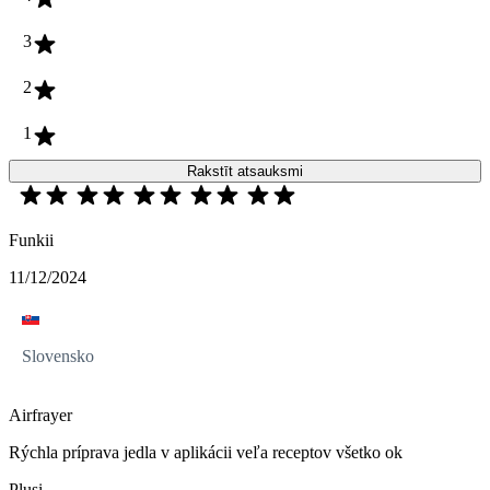
3
2
1
Rakstīt atsauksmi
Funkii
11/12/2024
Slovensko
Airfrayer
Rýchla príprava jedla v aplikácii veľa receptov všetko ok
Plusi