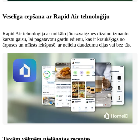
Veselīga cepšana ar Rapid Air tehnoloģiju
Rapid Air tehnoloģija ar unikālo jūraszvaigznes dizainu izmanto
karstu gaisu, lai pagatavotu gardu ēdienu, kas ir kraukšķīgs no
ārpuses un mīksts iekšpusē, ar nelielu daudzumu eļļas vai bez tās.
Tavām vēlmēm pielāgotas receptes