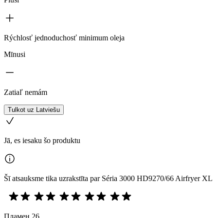
Rýchlosť jednoduchosť minimum oleja
Mīnusi
Zatiaľ nemám
Tulkot uz Latviešu
Jā, es iesaku šo produktu
Šī atsauksme tika uzrakstīta par Séria 3000 HD9270/66 Airfryer XL
Пламен 26