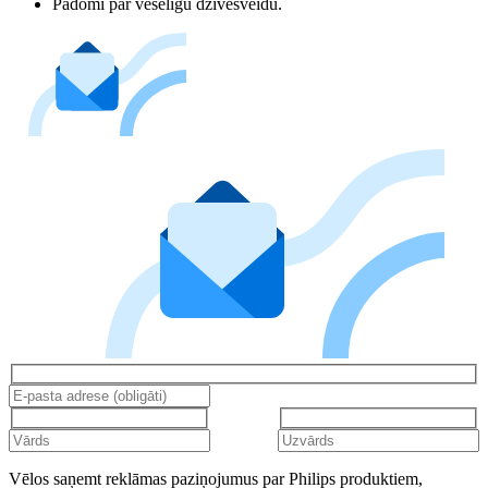
Padomi par veselīgu dzīvesveidu.
Vēlos saņemt reklāmas paziņojumus par Philips produktiem,