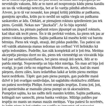
neveidojās vakums, līdz ar to turot arī nosprostoju kādu piena kanālu
un tas tik veiksmīgi netecēja, bet ar šo varēju pilnībā atbrīvoties.
Atvere, ja to tā var nosaukt, kas pieguļ krūtij pārklāta ar patīkamu,
gumijotu apvalku, krūts pa to neslīd un sajūta viegla un patīkama
saskaroties ar ādu. Otrkārt, ar pirmajiem roktura spiedieniem jau tek
piens. Ģeniāli. Nekas nav “jāuzkačā”. Ar šo biju iepriekš
saskārusies, ka pirmais padsmit reizes jāpumpē un jāspiež rokturis,
kad tikai sāk tecēt piens. Šis ir tik perfekti veidots, ka piens tek jau ar
pirmo roktura spiedienu. Sajūta patīkama kā masētu krūti vai barotu
bērniņu. Piens tek viegli, strauji, ātri pildas pudelīte. Tas patiesi un
vēl vairāk attaisnoja manas iedomas un cerības! Vēl lieliskāks kā
spēju iedomāties. Pudelīte, kas nāk komplektā arī ir ļoti ērta. Meitiņa
akceptēja pieniņu dzert no tās, piens tek vienmērīgi un visvairāk bija
bail par sarīšanos/aizrīšanos, bet piens strauji ārā netek, līdz ar to
paēda mierīgi. Neprotestēja un bija ēdot mierīga. Šis man arī bija ļoti
svarīgi, jo pati ciešu no migrēnas lēkmēm un, ikreiz, kad tās mani
pārņem, dzeru zāles, kuru iedarbības laikā ar krūts pienu meitiņu
barot nedrīkstu. Tāpēc gan pats piena pumpis, gan pudelīte manā
dzīvē ir ļoti svarīgas sastāvdaļas, lai saglabātu ekskluzīvu zīdīšanu
un patiesi novērtēju Philips Avent sniegtās iespējas. Esmu ļoti, ļoti,
ļoti apmierināta ar manuālo piena pumpi un tā aksesuāriem.
Pumpējot sajūta, ka tas radīts tieši manām krūtīm. Sajūta patīkama,
krūtsgali nav samocīti, piena banka veidojas. Milzīgs paldies par
iespēju no manis un manas mazās meitiņas. Viņa patiesi šo novērtēs,
jo krūts piens ir ļoti vērtīgs un varēšu to izmantot arī gatavojot