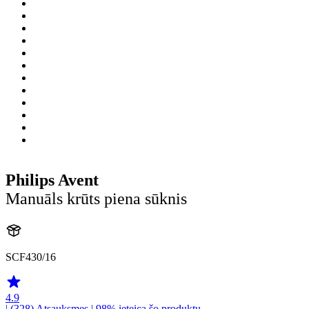
Philips Avent
Manuāls krūts piena sūknis
SCF430/16
4.9
| (328)
Atsauksmes
| 98% ieteica šo produktu