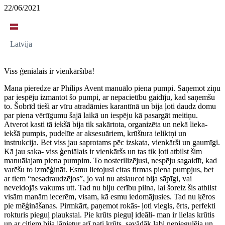
22/06/2021
Latvija
Viss ģeniālais ir vienkāršībā!
Mana pieredze ar Philips Avent manuālo piena pumpi. Saņemot ziņu
par iespēju izmantot šo pumpi, ar nepacietību gaidīju, kad saņemšu
to. Šobrīd tieši ar vīru atradāmies karantīnā un bija ļoti daudz domu
par piena vērtīgumu šajā laikā un iespēju kā pasargāt meitiņu.
Atverot kasti tā iekšā bija tik sakārtota, organizēta un nekā lieka-
iekšā pumpis, pudelīte ar aksesuāriem, krūštura ieliktņi un
instrukcija. Bet viss jau saprotams pēc izskata, vienkārši un gaumīgi.
Kā jau saka- viss ģeniālais ir vienkāršs un tas tik ļoti atbilst šim
manuālajam piena pumpim. To nosterilizējusi, nespēju sagaidīt, kad
varēšu to izmēģināt. Esmu lietojusi citas firmas piena pumpjus, bet
ar tiem “nesadraudzējos”, jo vai nu atslaucot bija sāpīgi, vai
neveidojās vakums utt. Tad nu biju cerību pilna, lai šoreiz šis atbilst
visām manām iecerēm, visam, kā esmu iedomājusies. Tad nu ķēros
pie mēģināšanas. Pirmkārt, paņemot rokās- ļoti viegls, ērts, perfekti
rokturis pieguļ plaukstai. Pie krūts pieguļ ideāli- man ir lielas krūtis
un ar citiem bija jāpietur arī pati krūts, savādāk labi nepiegulēja un