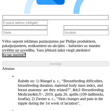
Vēlos saņemt reklāmas paziņojumus par Philips produktiem,
pakalpojumiem, notikumiem un akcijām – balstoties uz manām
izvēlēm un uzvedību. Varu jebkurā laikā viegli atteikties!
Ko tas nozīmē?
Iesniegt
Atrunas
Balstīts uz: 1) Mangel u. c., “Breastfeeding difficulties,
breastfeeding duration, maternal body mass index, and
breast anatomy: are they related?”, &lt;I>Breastfeeding
Medicine&lt;/I>, 2019. gada 26. aprīlis (109 dalībnieki,
Izraēla); 2) Ziemer u. c., “Skin changes and pain in the
nipple during the 1st week of lactation”,