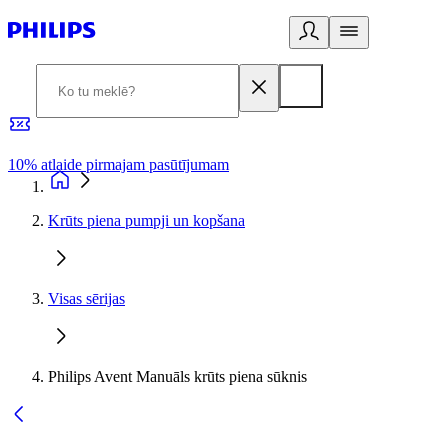
10% atlaide pirmajam pasūtījumam
3
Krūts piena pumpji un kopšana
Visas sērijas
Philips Avent Manuāls krūts piena sūknis