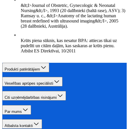
&lt;I>Journal of Obstetric, Gynecologic & Neonatal
Nursing&lt;/I>, 1993 (20 dalībnieki (baltā rase), ASV); 3)
Ramsay u. c., &lt;I>Anatomy of the lactating human
breast redefined with ultrasound imaging&lt;/I>, 2005
(28 dalībnieki, Austrālija).
Krūts piena sūknis, kas nesatur BPA: attiecas tikai uz
pudelīti un citām daļām, kas saskaras ar krūts pienu.
Atbilst ES Direktīvai, 10/2011
Produkti patērātājiem
Veselības aprūpes speciālisti
Citi uzņēmējdarbības risinājumi
Par mums
Atbalsta kontakti