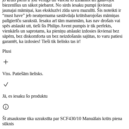
biezenīšus un sākot piebarot. No sirds iesaku pumpi ikvienai
jaunajai māmiņai, kas ekskluzīvi zīda savu mazulīti. Šis noteikti ir
“must have” jeb neatņemama sastāvdaļa krūtsbarojošas māmiņas
palīgierīču sarakstā. Iesaku arī tām mammām, kas nav drošais vai
spēs atslaukt utt, tieši šis Philips Avent pumpis ir tik perfekts,
vienkāršs un saprotams, ka pieniņu atslaukt izdosies ikvienai bez
sāpēm, bez diskomforta un bez neizdošanās sajūtas, to varu patiesi
garantēt, ka izdosies! Tieši tik lielisks tas ir!
Plusi
Viss. Patiešām lielisks.
Jā, es iesaku šo produktu
Šī atsauksme tika uzrakstīta par SCF430/10 Manuālais krūts piena
sūknis