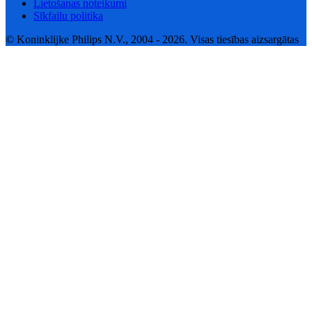
Lietošanas noteikumi
Sīkfailu politika
© Koninklijke Philips N.V., 2004 - 2026. Visas tiesības aizsargātas