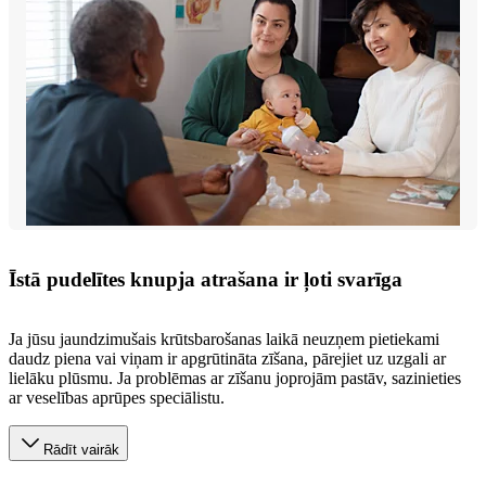
Īstā pudelītes knupja atrašana ir ļoti svarīga
Ja jūsu jaundzimušais krūtsbarošanas laikā neuzņem pietiekami
daudz piena vai viņam ir apgrūtināta zīšana, pārejiet uz uzgali ar
lielāku plūsmu. Ja problēmas ar zīšanu joprojām pastāv, sazinieties
ar veselības aprūpes speciālistu.
Rādīt vairāk