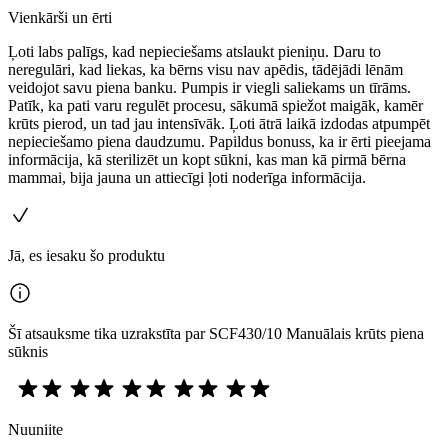
Vienkārši un ērti
Ļoti labs palīgs, kad nepieciešams atslaukt pieniņu. Daru to
neregulāri, kad liekas, ka bērns visu nav apēdis, tādējādi lēnām
veidojot savu piena banku. Pumpis ir viegli saliekams un tīrāms.
Patīk, ka pati varu regulēt procesu, sākumā spiežot maigāk, kamēr
krūts pierod, un tad jau intensīvāk. Ļoti ātrā laikā izdodas atpumpēt
nepieciešamo piena daudzumu. Papildus bonuss, ka ir ērti pieejama
informācija, kā sterilizēt un kopt sūkni, kas man kā pirmā bērna
mammai, bija jauna un attiecīgi ļoti noderīga informācija.
Jā, es iesaku šo produktu
Šī atsauksme tika uzrakstīta par SCF430/10 Manuālais krūts piena
sūknis
Nuuniite