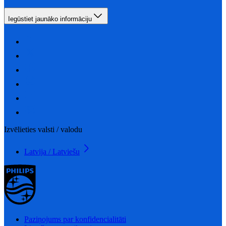
Iegūstiet jaunāko informāciju
Izvēlieties valsti / valodu
Latvija / Latviešu
Paziņojums par konfidencialitāti