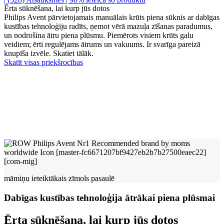
Ērta sūknēšana, lai kurp jūs dotos
Philips Avent pārvietojamais manuālais krūts piena sūknis ar dabīgas
kustības tehnoloģiju radīts, ņemot vērā mazuļa zīšanas paradumus,
un nodrošina ātru piena plūsmu. Piemērots visiem krūts galu
veidiem; ērti regulējams ātrums un vakuums. Ir svarīga pareizā
knupīša izvēle. Skatiet tālāk.
Skatīt visas priekšrocības
māmiņu ieteiktākais zīmols pasaulē
Dabīgas kustības tehnoloģija ātrākai piena plūsmai
Ērta sūknēšana, lai kurp jūs dotos