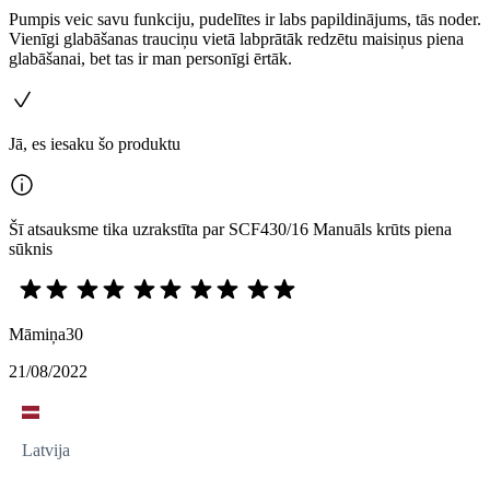
Pumpis veic savu funkciju, pudelītes ir labs papildinājums, tās noder.
Vienīgi glabāšanas trauciņu vietā labprātāk redzētu maisiņus piena
glabāšanai, bet tas ir man personīgi ērtāk.
Jā, es iesaku šo produktu
Šī atsauksme tika uzrakstīta par SCF430/16 Manuāls krūts piena
sūknis
Māmiņa30
21/08/2022
Latvija