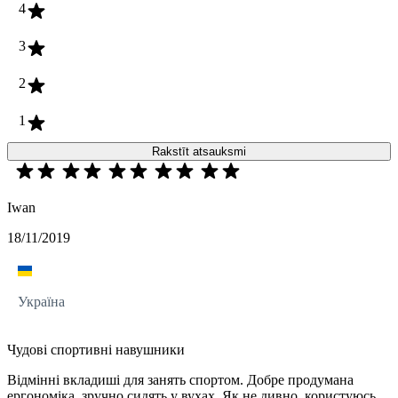
4
3
2
1
Rakstīt atsauksmi
Iwan
18/11/2019
Україна
Чудові спортивні навушники
Відмінні вкладиші для занять спортом. Добре продумана
ергономіка, зручно сидять у вухах. Як не дивно, користуюсь