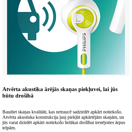
Atvērta akustika ārējās skaņas piekļuvei, lai jūs
būtu drošībā
Baudiet skaņas kvalitāti, kas netraucē sadzirdēt apkārt notiekošo.
Atvērta akustiska konstrukcija ļauj piekļūt apkārtējām skaņām, un
jūs varat dzirdēt apkārt notiekošo lielākai drošībai trenējoties ārpus
telpām.