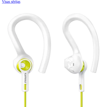
Visas sērijas