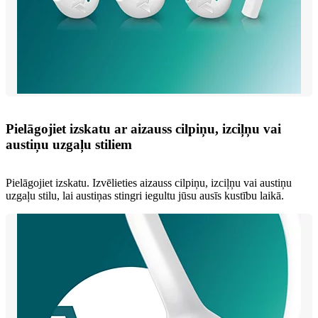
Pielāgojiet izskatu ar aizauss cilpiņu, izciļņu vai
austiņu uzgaļu stiliem
Pielāgojiet izskatu. Izvēlieties aizauss cilpiņu, izciļņu vai austiņu
uzgaļu stilu, lai austiņas stingri iegultu jūsu ausīs kustību laikā.