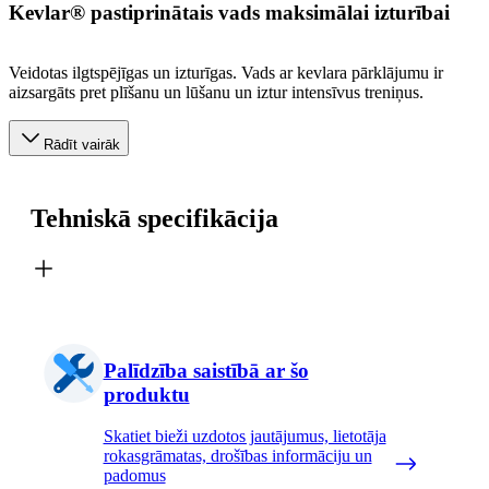
Kevlar® pastiprinātais vads maksimālai izturībai
Veidotas ilgtspējīgas un izturīgas. Vads ar kevlara pārklājumu ir
aizsargāts pret plīšanu un lūšanu un iztur intensīvus treniņus.
Rādīt vairāk
Tehniskā specifikācija
Palīdzība saistībā ar šo
produktu
Skatiet bieži uzdotos jautājumus, lietotāja
rokasgrāmatas, drošības informāciju un
padomus