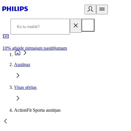
10% atlaide pirmajam pasūtījumam
3
Austiņas
Visas sērijas
ActionFit Sporta austiņas