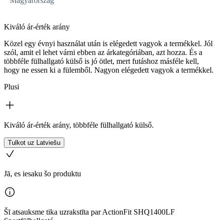
Magyarország
Kiváló ár-érték arány
Közel egy évnyi használat után is elégedett vagyok a termékkel. Jól
szól, amit el lehet várni ebben az árkategóriában, azt hozza. És a
többféle fülhallgató külső is jó ötlet, mert futáshoz másféle kell,
hogy ne essen ki a fülemből. Nagyon elégedett vagyok a termékkel.
Plusi
Kiváló ár-érték arány, többféle fülhallgató külső.
Tulkot uz Latviešu
Jā, es iesaku šo produktu
Šī atsauksme tika uzrakstīta par ActionFit SHQ1400LF