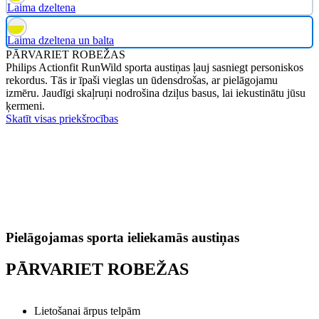
Laima dzeltena
Laima dzeltena un balta
PĀRVARIET ROBEŽAS
Philips Actionfit RunWild sporta austiņas ļauj sasniegt personiskos
rekordus. Tās ir īpaši vieglas un ūdensdrošas, ar pielāgojamu
izmēru. Jaudīgi skaļruņi nodrošina dziļus basus, lai iekustinātu jūsu
ķermeni.
Skatīt visas priekšrocības
Pielāgojamas sporta ieliekamās austiņas
PĀRVARIET ROBEŽAS
Lietošanai ārpus telpām