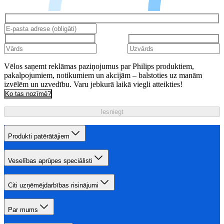
Vēlos saņemt reklāmas paziņojumus par Philips produktiem,
pakalpojumiem, notikumiem un akcijām – balstoties uz manām
izvēlēm un uzvedību. Varu jebkurā laikā viegli atteikties!
Ko tas nozīmē?
Iesniegt
Produkti patērātājiem
Veselības aprūpes speciālisti
Citi uzņēmējdarbības risinājumi
Par mums