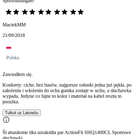
Sportfülhallgató
MaciekMM
21/09/2018
Polska
Zawiodłem się.
Konkrety: ciche, bez basów, najgorsze osłonki jedna już pękła, po
założeniu i włożeniu do ucha gumka zostaje w uchu, a słuchawka
wypada. Jedyne co fajne to kolor i materiał na kabel reszta to
porażka.
Tulkot uz Latviešu
Šī atsauksme tika uzrakstīta par ActionFit SHQ1400CL Sportowe
słuchawki