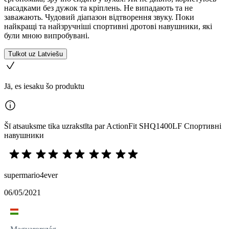
насадками без дужок та кріплень. Не випадають та не
заважають. Чудовий діапазон відтворення звуку. Поки
найкращі та найзручніші спортивні дротові навушники, які
були мною випробувані.
Tulkot uz Latviešu
Jā, es iesaku šo produktu
Šī atsauksme tika uzrakstīta par ActionFit SHQ1400LF Спортивні
навушники
supermario4ever
06/05/2021