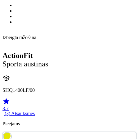
Izbeigta ražošana
ActionFit
Sporta austiņas
SHQ1400LF/00
3.7
| (3)
Atsauksmes
Pieejams