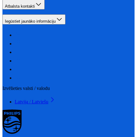
Atbalsta kontakti
Iegūstiet jaunāko informāciju
Izvēlieties valsti / valodu
Latvija / Latviešu