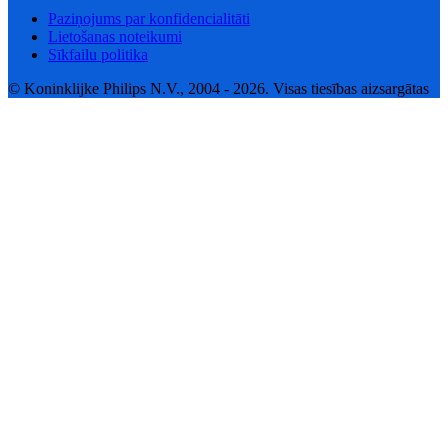
Paziņojums par konfidencialitāti
Lietošanas noteikumi
Sīkfailu politika
© Koninklijke Philips N.V., 2004 - 2026. Visas tiesības aizsargātas