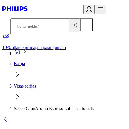
10% atlaide pirmajam pasūtījumam
3
Kafija
Visas sērijas
Saeco GranAroma Espreso kafijas automāts