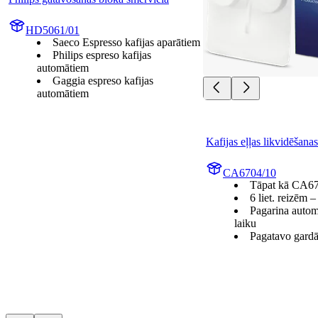
HD5061/01
Saeco Espresso kafijas aparātiem
Philips espreso kafijas
automātiem
Gaggia espreso kafijas
automātiem
Kafijas eļļas likvidēšanas
CA6704/10
Tāpat kā CA6
6 liet. reizēm 
Pagarina autom
laiku
Pagatavo gardā