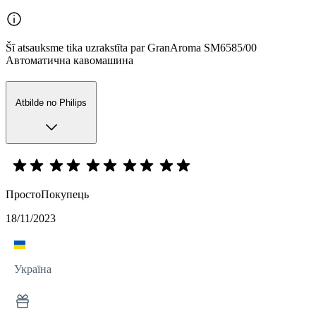
Šī atsauksme tika uzrakstīta par GranAroma SM6585/00
Автоматична кавомашина
Atbilde no Philips
ПростоПокупець
18/11/2023
Україна