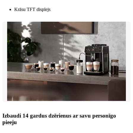
Krāsu TFT displejs
Izbaudi 14 gardus dzērienus ar savu personīgo
pieeju