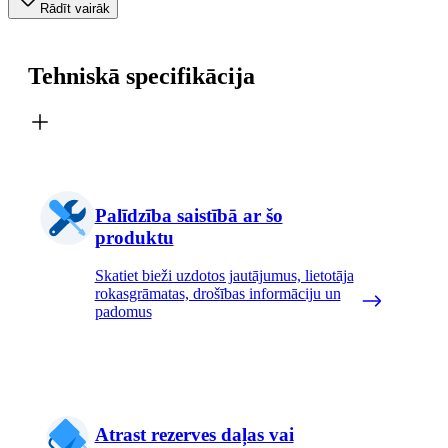
Rādīt vairāk
Tehniskā specifikācija
Palīdzība saistībā ar šo
produktu
Skatiet bieži uzdotos jautājumus, lietotāja
rokasgrāmatas, drošības informāciju un
padomus
Atrast rezerves daļas vai