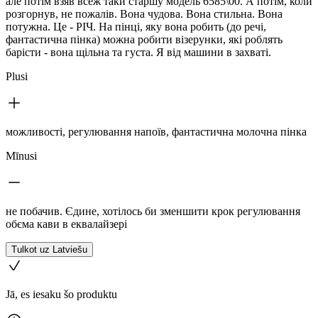
але потім взяв всеж таки старшу модель 6585\00. А потім, коли
розгорнув, не пожалів. Вона чудова. Вона стильна. Вона
потужна. Це - РІЧ. На пінці, яку вона робить (до речі,
фантастична пінка) можна робити візерунки, які роблять
барісти - вона щільна та густа. Я від машини в захваті.
Plusi
можливості, регулювання напоїв, фантастична молочна пінка
Mīnusi
не побачив. Єдине, хотілось би зменшити крок регулювання
обєма кави в еквалайзері
Tulkot uz Latviešu
Jā, es iesaku šo produktu