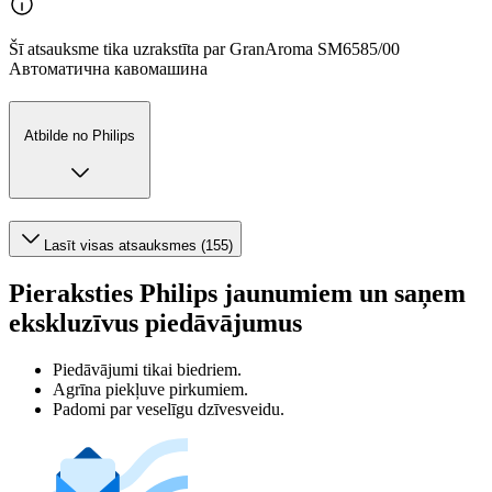
Šī atsauksme tika uzrakstīta par GranAroma SM6585/00
Автоматична кавомашина
Atbilde no Philips
Lasīt visas atsauksmes (155)
Pieraksties Philips jaunumiem un saņem
ekskluzīvus piedāvājumus
Piedāvājumi tikai biedriem.
Agrīna piekļuve pirkumiem.
Padomi par veselīgu dzīvesveidu.