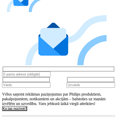
Vēlos saņemt reklāmas paziņojumus par Philips produktiem,
pakalpojumiem, notikumiem un akcijām – balstoties uz manām
izvēlēm un uzvedību. Varu jebkurā laikā viegli atteikties!
Ko tas nozīmē?