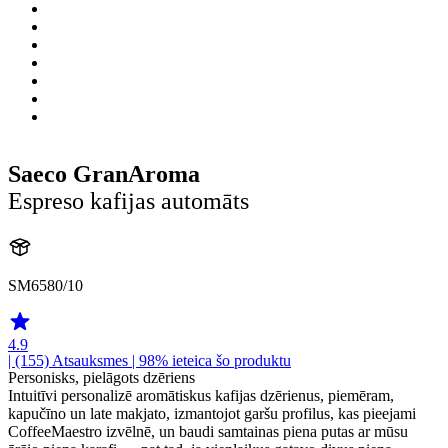
Saeco GranAroma
Espreso kafijas automāts
SM6580/10
4.9
| (155)
Atsauksmes
| 98% ieteica šo produktu
Personisks, pielāgots dzēriens
Intuitīvi personalizē aromātiskus kafijas dzērienus, piemēram,
kapučīno un late makjato, izmantojot garšu profilus, kas pieejami
CoffeeMaestro izvēlnē, un baudi samtainas piena putas ar mūsu