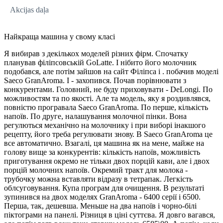
Akcijas daļa
Найкраща машина у свому класі
Я вибирав з декількох моделей різних фірм. Спочатку
планував філіпсовській GoLatte. І нібито його молочник
подобався, але потім зайшов на сайт Філіпса і . побачив моделі
Saeco GranAroma. І - захопився. Почав порівнювати з
конкурентами. Головний, не буду приховувати - DeLongi. По
можливостям та по якості. Але та модель, яку я роздивлявся,
повністю програвала Saeco GranAroma. По перше, кількість
напоїв. По друге, налашування молочної пінки. Вона
регулються механічно на молочнику і при виборі інакшого
рецепту, його треба регулювати знову. В Saeco GranAroma це
все автоматично. Взагалі, ця машина як на мене, майже на
голову вище за конкурентів: кількість напоїв, можливість
приготування окремо не тільки двох порцій кави, але і двох
порцій молочних напоїв. Окремий тракт для молока -
трубочку можна вставляти відразу в тетрапак. Легкість
облсуговування. Купа програм для очищення. В результаті
зупинився на двох моделях GranAroma - 6400 серії і 6500.
Перша, так, дешевша. Меньше на два напоїв і чорно-білі
піктограми на панелі. Різниця в ціні суттєва. Я довго вагався,