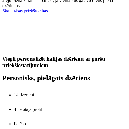
ārējo piena karafi — pat tad, ja vienlaikus gatavo divus piena
dzērienus.
Skatīt visas priekšrocības
Viegli personalizēt kafijas dzērienu ar garšu
priekšiestatījumiem
Personisks, pielāgots dzēriens
14 dzērieni
4 lietotāja profili
Pelēka