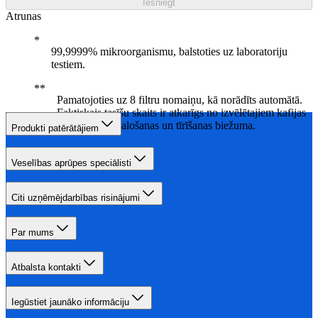
Iesniegt
Atrunas
99,9999% mikroorganismu, balstoties uz laboratoriju
testiem.
Pamatojoties uz 8 filtru nomaiņu, kā norādīts automātā.
Faktiskais tasīšu skaits ir atkarīgs no izvēlētajiem kafijas
dzērieniem, skalošanas un tīrīšanas biežuma.
Produkti patērātājiem
Veselības aprūpes speciālisti
Citi uzņēmējdarbības risinājumi
Par mums
Atbalsta kontakti
Iegūstiet jaunāko informāciju