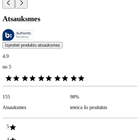
Atsauksmes
Šīs atsauksmes pārvalda Bazaarvoice, un tās atbilst Bazaarvoice autent
Klientu viedokļi produktu un zvaigžņu vērtējumu veidā ir noderīgi visi
Izprotiet produktu atsauksmes
4.9
no 5
155
98
%
Atsauksmes
ieteica šo produktu
5
4