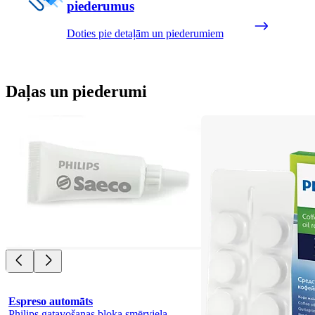
piederumus
Doties pie detaļām un piederumiem
Daļas un piederumi
Espreso automāts
Philips gatavošanas bloka smērviela