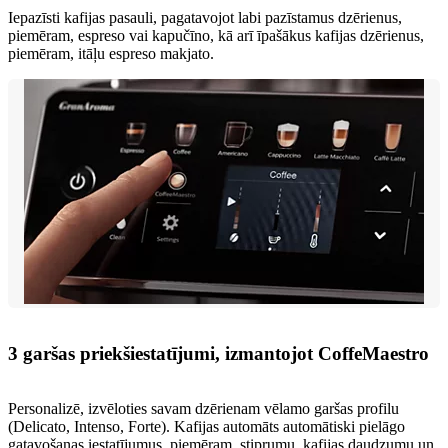
Iepazīsti kafijas pasauli, pagatavojot labi pazīstamus dzērienus,
piemēram, espreso vai kapučīno, kā arī īpašākus kafijas dzērienus,
piemēram, itāļu espreso makjato.
3 garšas priekšiestatījumi, izmantojot CoffeMaestro
Personalizē, izvēloties savam dzērienam vēlamo garšas profilu
(Delicato, Intenso, Forte). Kafijas automāts automātiski pielāgo
gatavošanas iestatījumus, piemēram, stiprumu, kafijas daudzumu un