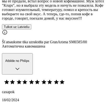
мы ее продали, встал вопрос о новой кофемашине. Муж хотел
"Krups", но я выбрала эту модель и ничуть не пожалела. Кофе
готовит изумительный, температуру, помол и крепость вы
выбираете на свой вкус. А теперь, где-то, попив кофе в
городе, говорит, поехали домой, у нас вкуснее!!!
Tulkot uz Latviešu
Šī atsauksme tika uzrakstīta par GranAroma SM6585/00
Автоматична кавомашина
Atbilde no Philips
caxapok
18/02/2024