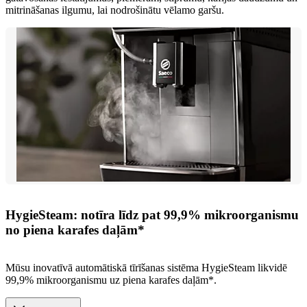
mitrināšanas ilgumu, lai nodrošinātu vēlamo garšu.
HygieSteam: notīra līdz pat 99,9% mikroorganismu
no piena karafes daļām*
Mūsu inovatīvā automātiskā tīrīšanas sistēma HygieSteam likvidē
99,9% mikroorganismu uz piena karafes daļām*.