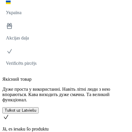
Україна
Akcijas daļa
Verificēts pircējs
Якісний товар
Дуже проста у використанні. Навіть літні люди з нею
впораються. Кава виходить дуже смачна. Та великий
функціонал.
Tulkot uz Latviešu
Jā, es iesaku šo produktu