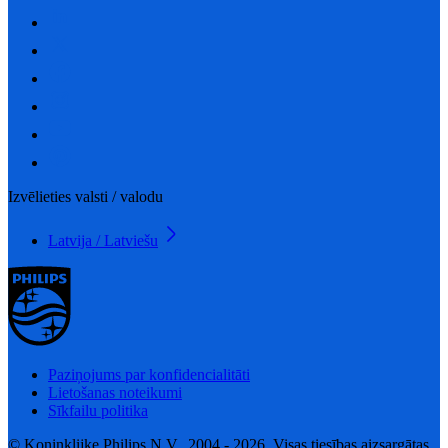
Izvēlieties valsti / valodu
Latvija / Latviešu
Paziņojums par konfidencialitāti
Lietošanas noteikumi
Sīkfailu politika
© Koninklijke Philips N.V., 2004 - 2026. Visas tiesības aizsargātas