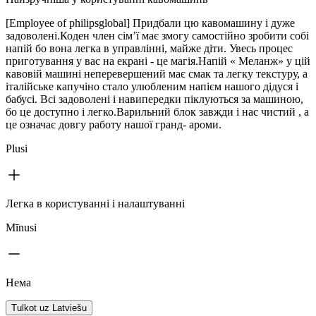
[Employee of philipsglobal] Придбали цю кавомашину і дуже
задоволені.Коден член сім’ї має змогу самостійно зробити собі
напій бо вона легка в управлінні, майже діти. Увесь процес
приготування у вас на екрані - це магія.Напій « Меланж» у цій
кавовій машині неперевершений має смак та легку текстуру, а
італійське капучіно стало улюбленим напієм нашого дідуся і
бабусі. Всі задоволені і навипередки піклуються за машиною,
бо це доступно і легко.Варильний блок завжди і нас чистий , а
це означає довгу работу нашої гранд- ароми.
Plusi
Легка в користуванні і налаштуванні
Mīnusi
Нема
Tulkot uz Latviešu