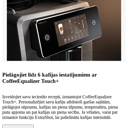
Pielāgojiet līdz 6 kafijas iestatījumiem ar
CoffeeEqualizer Touch+
Izveidojiet savu iecienīto recepti, izmantojot CoffeeEqualizer
Touch+. Personalizējiet savu kafiju atbilstoši garšas sajūtām,
pielāgojot stiprumu, kafijas un piena tilpumu, temperatūru, piena
putu apjomu un pat kafijas un piena secību. Ja vēlaties, varat pat
izmantot funkciju ExtraShot, lai palielinātu kafijas intensitāti.