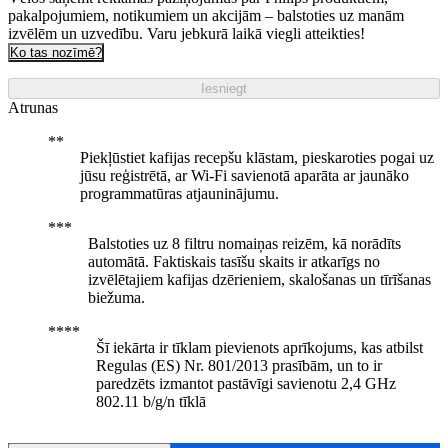
pakalpojumiem, notikumiem un akcijām – balstoties uz manām
izvēlēm un uzvedību. Varu jebkurā laikā viegli atteikties!
Ko tas nozīmē?
Iesniegt
Atrunas
Piekļūstiet kafijas recepšu klāstam, pieskaroties pogai uz
jūsu reģistrētā, ar Wi-Fi savienotā aparāta ar jaunāko
programmatūras atjauninājumu.
Balstoties uz 8 filtru nomaiņas reizēm, kā norādīts
automātā. Faktiskais tasīšu skaits ir atkarīgs no
izvēlētajiem kafijas dzērieniem, skalošanas un tīrīšanas
biežuma.
Šī iekārta ir tīklam pievienots aprīkojums, kas atbilst
Regulas (ES) Nr. 801/2013 prasībām, un to ir
paredzēts izmantot pastāvīgi savienotu 2,4 GHz
802.11 b/g/n tīklā