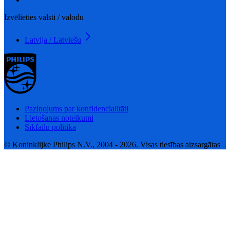
Izvēlieties valsti / valodu
Latvija / Latviešu
Paziņojums par konfidencialitāti
Lietošanas noteikumi
Sīkfailu politika
© Koninklijke Philips N.V., 2004 - 2026. Visas tiesības aizsargātas