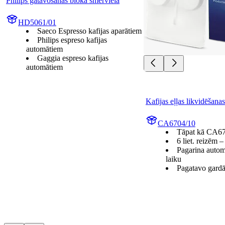
Philips gatavošanas bloka smērviela
HD5061/01
Saeco Espresso kafijas aparātiem
Philips espreso kafijas
automātiem
Gaggia espreso kafijas
automātiem
Kafijas eļļas likvidēšanas
CA6704/10
Tāpat kā CA6
6 liet. reizēm 
Pagarina autom
laiku
Pagatavo gardā