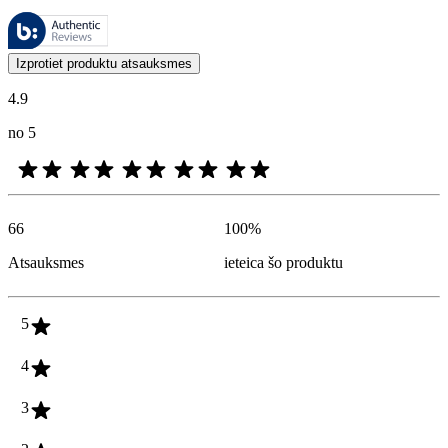
Šīs atsauksmes pārvalda Bazaarvoice, un tās atbilst Bazaarvoice autent
Klientu viedokļi produktu un zvaigžņu vērtējumu veidā ir noderīgi visi
Izprotiet produktu atsauksmes
4.9
no 5
66
100
%
Atsauksmes
ieteica šo produktu
5
4
3