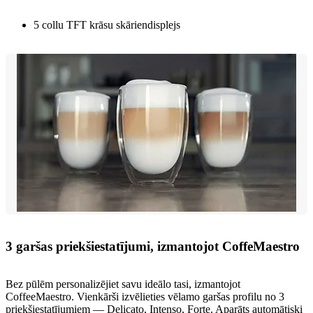
5 collu TFT krāsu skāriendisplejs
3 garšas priekšiestatījumi, izmantojot CoffeMaestro
Bez pūlēm personalizējiet savu ideālo tasi, izmantojot
CoffeeMaestro. Vienkārši izvēlieties vēlamo garšas profilu no 3
priekšiestatījumiem — Delicato, Intenso, Forte. Aparāts automātiski