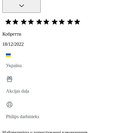
Кобретти
18/12/2022
Україна
Akcijas daļa
Philips darbinieks
Найзручніша у користуванні кавомашинв