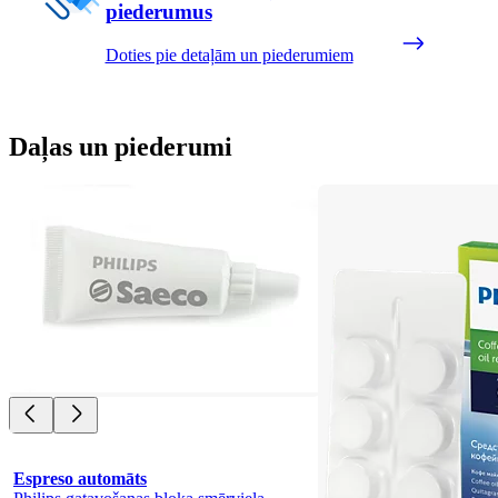
piederumus
Doties pie detaļām un piederumiem
Daļas un piederumi
Espreso automāts