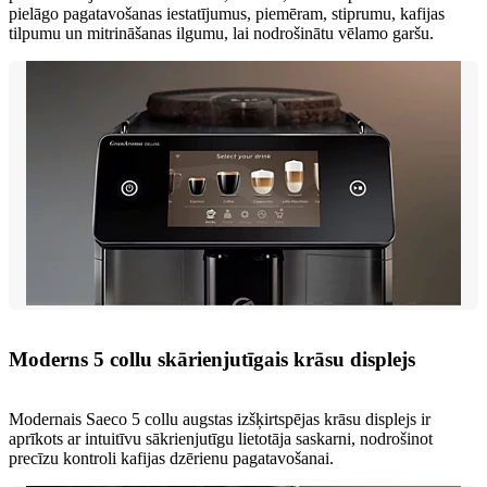
pielāgo pagatavošanas iestatījumus, piemēram, stiprumu, kafijas
tilpumu un mitrināšanas ilgumu, lai nodrošinātu vēlamo garšu.
Moderns 5 collu skārienjutīgais krāsu displejs
Modernais Saeco 5 collu augstas izšķirtspējas krāsu displejs ir
aprīkots ar intuitīvu sākrienjutīgu lietotāja saskarni, nodrošinot
precīzu kontroli kafijas dzērienu pagatavošanai.