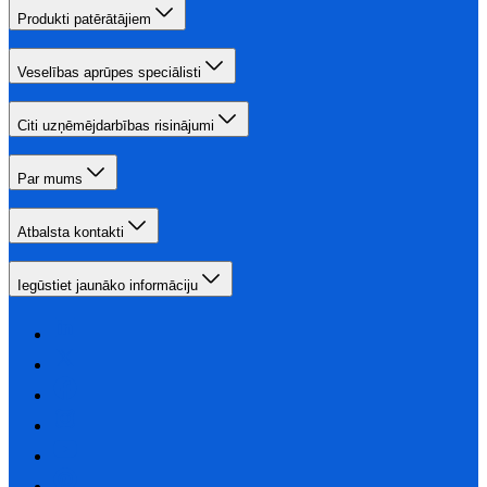
Produkti patērātājiem
Veselības aprūpes speciālisti
Citi uzņēmējdarbības risinājumi
Par mums
Atbalsta kontakti
Iegūstiet jaunāko informāciju