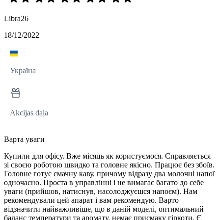
Libra26
18/12/2022
Україна
Akcijas daļa
Варта уваги
Купили для офісу. Вже місяць як користуємося. Справляється
зі своєю роботою швидко та головне якісно. Працює без збоїв.
Головне готує смачну каву, причому відразу два молочні напої
одночасно. Проста в управлінні і не вимагає багато до себе
уваги (прийшов, натиснув, насолоджуєшся напоєм). Нам
рекомендували цей апарат і вам рекомендую. Варто
відзначити найважливіше, що в даній моделі, оптимальний
баланс температури та аромату, немає присмаку гіркоти. Є