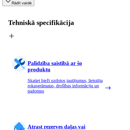
Rādīt vairāk
Tehniskā specifikācija
Palīdzība saistībā ar šo
produktu
Skatiet bieži uzdotos jautājumus, lietotāja
rokasgrāmatas, drošības informāciju un
padomus
Atrast rezerves daļas vai