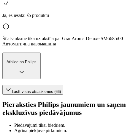
Jā, es iesaku šo produktu
Šī atsauksme tika uzrakstīta par GranAroma Deluxe SM6685/00
Автоматична кавомашина
Atbilde no Philips
Lasīt visas atsauksmes (66)
Pieraksties Philips jaunumiem un saņem
ekskluzīvus piedāvājumus
Piedāvājumi tikai biedriem.
Agrīna piekļuve pirkumiem.