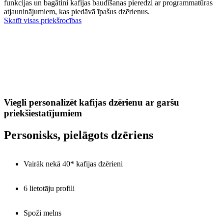
funkcijas un bagātini kafijas baudīšanas pieredzi ar programmatūras
atjauninājumiem, kas piedāvā īpašus dzērienus.
Skatīt visas priekšrocības
Viegli personalizēt kafijas dzērienu ar garšu
priekšiestatījumiem
Personisks, pielāgots dzēriens
Vairāk nekā 40* kafijas dzērieni
6 lietotāju profili
Spoži melns