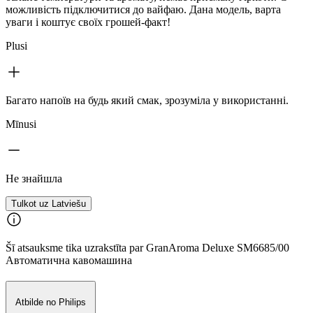
можливість підключитися до вайфаю. Дана модель, варта
уваги і коштує своїх грошей-факт!
Plusi
Багато напоїв на будь який смак, зрозуміла у використанні.
Mīnusi
Не знайшла
Tulkot uz Latviešu
Šī atsauksme tika uzrakstīta par GranAroma Deluxe SM6685/00
Автоматична кавомашина
Atbilde no Philips