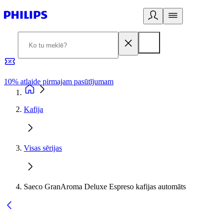
10% atlaide pirmajam pasūtījumam
3
Kafija
Visas sērijas
Saeco GranAroma Deluxe Espreso kafijas automāts