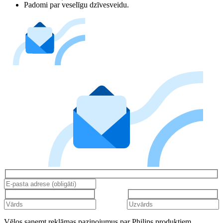
Padomi par veselīgu dzīvesveidu.
Vēlos saņemt reklāmas paziņojumus par Philips produktiem,