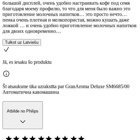
большой дисплей, очень удобно настраивать кофе под семя
благодаря моему профилю, то что для меня было важно это
приготовление молочных напитков… это просто нечто…
пенка очень плотная и мелкопористая, можно кушать даже
ложкой … и очень удобно приготовление молочных напитков
для двоих одновременно…
Tulkot uz Latviešu
Jā, es iesaku šo produktu
Šī atsauksme tika uzrakstīta par GranAroma Deluxe SM6685/00
Автоматична кавомашина
Atbilde no Philips