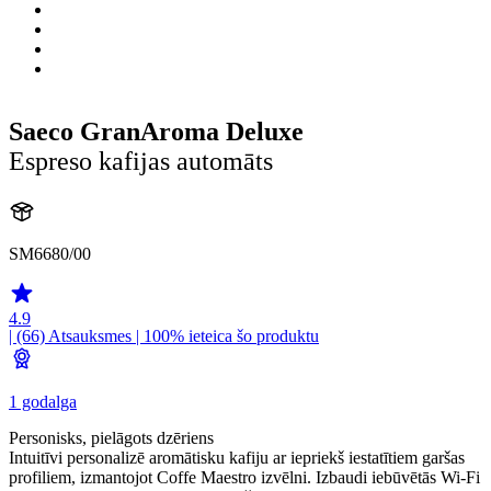
Saeco GranAroma Deluxe
Espreso kafijas automāts
SM6680/00
4.9
| (66)
Atsauksmes
| 100% ieteica šo produktu
1 godalga
Personisks, pielāgots dzēriens
Intuitīvi personalizē aromātisku kafiju ar iepriekš iestatītiem garšas
profiliem, izmantojot Coffe Maestro izvēlni. Izbaudi iebūvētās Wi-Fi