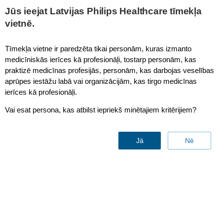
This page is also available in
United States (English)
Jūs ieejat Latvijas Philips Healthcare tīmekļa
vietnē.
Tīmekļa vietne ir paredzēta tikai personām, kuras izmanto
medicīniskās ierīces kā profesionāļi, tostarp personām, kas
praktizē medicīnas profesijās, personām, kas darbojas veselības
aprūpes iestāžu labā vai organizācijām, kas tirgo medicīnas
ierīces kā profesionāļi.
Vai esat persona, kas atbilst iepriekš minētajiem kritērijiem?
Jā
Nē
Health informatics
Going beyond EHR
interoperability