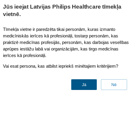
This page is also available in
United States (English)
Jūs ieejat Latvijas Philips Healthcare tīmekļa
vietnē.
Tīmekļa vietne ir paredzēta tikai personām, kuras izmanto
medicīniskās ierīces kā profesionāļi, tostarp personām, kas
No bounds
praktizē medicīnas profesijās, personām, kas darbojas veselības
aprūpes iestāžu labā vai organizācijām, kas tirgo medicīnas
ierīces kā profesionāļi.
Vai esat persona, kas atbilst iepriekš minētajiem kritērijiem?
Jā
Nē
Health knows no bounds
Protecting healthcare data,
securing hospital systems