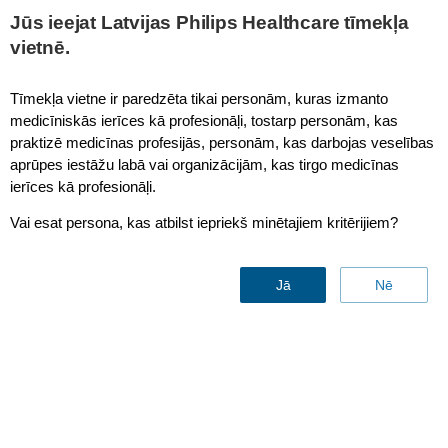
This page is also available in
United States (English)
Jūs ieejat Latvijas Philips Healthcare tīmekļa
vietnē.
Tīmekļa vietne ir paredzēta tikai personām, kuras izmanto
medicīniskās ierīces kā profesionāļi, tostarp personām, kas
Areta RT
praktizē medicīnas profesijās, personām, kas darbojas veselības
aprūpes iestāžu labā vai organizācijām, kas tirgo medicīnas
ierīces kā profesionāļi.
Vai esat persona, kas atbilst iepriekš minētajiem kritērijiem?
Jā
Nē
Areta
RT
CT simulator
Contact & support