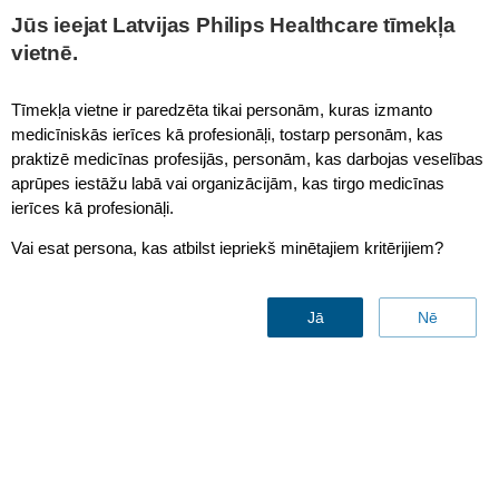
This page is also available in
United States (English)
Jūs ieejat Latvijas Philips Healthcare tīmekļa
vietnē.
Tīmekļa vietne ir paredzēta tikai personām, kuras izmanto
medicīniskās ierīces kā profesionāļi, tostarp personām, kas
DreamWear Nasal Cushion
praktizē medicīnas profesijās, personām, kas darbojas veselības
aprūpes iestāžu labā vai organizācijām, kas tirgo medicīnas
ierīces kā profesionāļi.
Vai esat persona, kas atbilst iepriekš minētajiem kritērijiem?
Jā
Nē