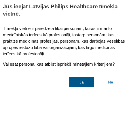
Jūs ieejat Latvijas Philips Healthcare tīmekļa
vietnē.
VesselNavigator
Tīmekļa vietne ir paredzēta tikai personām, kuras izmanto
medicīniskās ierīces kā profesionāļi, tostarp personām, kas
praktizē medicīnas profesijās, personām, kas darbojas veselības
aprūpes iestāžu labā vai organizācijām, kas tirgo medicīnas
ierīces kā profesionāļi.
Vai esat persona, kas atbilst iepriekš minētajiem kritērijiem?
Jā
Nē