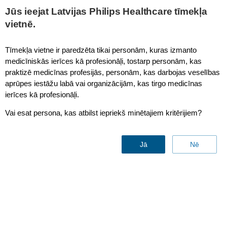
This page is also available in
United States (English)
Jūs ieejat Latvijas Philips Healthcare tīmekļa
vietnē.
Tīmekļa vietne ir paredzēta tikai personām, kuras izmanto
medicīniskās ierīces kā profesionāļi, tostarp personām, kas
Respironics AF531
praktizē medicīnas profesijās, personām, kas darbojas veselības
aprūpes iestāžu labā vai organizācijām, kas tirgo medicīnas
ierīces kā profesionāļi.
Vai esat persona, kas atbilst iepriekš minētajiem kritērijiem?
Jā
Nē